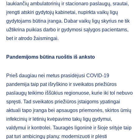
laukiančių ambulatorinių ir stacionaro paslaugų, srautai,
įrengti atskiri gydytojų kabinetai, nupirkta vaikų ligų
gydytojams būtina įranga. Dabar vaikų ligų skyrius ne tik
užtikrina puikias darbo ir gydymosi sąlygos pacientams,
bet ir atrodo žaismingai.
Pandemijoms būtina ruoštis iš anksto
Prieš daugiau nei metus prasidėjusi COVID-19
pandemija taip pat išryškino ir sveikatos priežiūros
paslaugų teikimo iššūkius regionuose, kurie iki tol nebuvo
spręsti. Tad sveikatos priežiūros įstaigoms ypatingai
aktuali tapo įranga bei apsaugos priemonės, skirtos ūmių
infekcinių ir lėtinių kvėpavimo takų ligų gydymui,
valdymui ir kontrolei. Tauragės ligoninė ir šioje srityje taip
pat turi ambicingų planų: modernizuoti ir plėsti