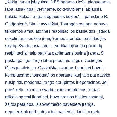
„Kokią įrangą įsigysime iš ES paramos lėšų, planuojame
labai atsakingai, vertiname, ko gydytojams labiausiai
trūksta, kokia įranga blogiausios būklės“, – paaiškino R.
Gudjonienė. Štai, pavyzdžiui, Tauragės regione nebuvo
teikiamos ambulatorinės reabilitacijos paslaugos. Įstaiga
cokoliniame aukšte įrengė ambulatorinės reabilitacijos
skyrių. Svarbiausia jame – vertikalioji vonia pacientų
reabilitacijai, taip pat kita pacientams būtina įranga. Ši
paslauga ligoninėje labai populiari, taigi, investicijos
išties pasiteisino. Gyvybiškai svarbus ligoninei buvo ir
kompiuterinės tomografijos aparatas, kurį taip pat pavyko
nusipirkti, modernia įranga aprūpintos ir operacinės. Jei
prieš keliolika metų svarbiausios problemos, kurias
reikėjo spręsti ligoninei, buvo prastos būklės pastatai,
šaltos patalpos, iš sovietmečio paveldėta įranga,
nepatenkinti darbuotojai bei pacientai, tai šiuo metu