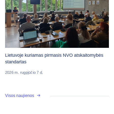
„C
vi
Lietuvoje kuriamas pirmasis NVO atskaitomybės
standartas
20
2026 m. rugpjūčio 7 d.
Visos naujienos