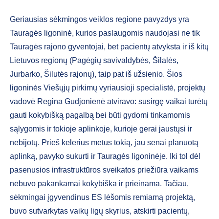
Geriausias sėkmingos veiklos regione pavyzdys yra
Tauragės ligoninė, kurios paslaugomis naudojasi ne tik
Tauragės rajono gyventojai, bet pacientų atvyksta ir iš kitų
Lietuvos regionų (Pagėgių savivaldybės, Šilalės,
Jurbarko, Šilutės rajonų), taip pat iš užsienio. Šios
ligoninės Viešųjų pirkimų vyriausioji specialistė, projektų
vadovė Regina Gudjonienė atviravo: susirgę vaikai turėtų
gauti kokybišką pagalbą bei būti gydomi tinkamomis
sąlygomis ir tokioje aplinkoje, kurioje gerai jaustųsi ir
nebijotų. Prieš kelerius metus tokią, jau senai planuotą
aplinką, pavyko sukurti ir Tauragės ligoninėje. Iki tol dėl
pasenusios infrastruktūros sveikatos priežiūra vaikams
nebuvo pakankamai kokybiška ir prieinama. Tačiau,
sėkmingai įgyvendinus ES lėšomis remiamą projektą,
buvo sutvarkytas vaikų ligų skyrius, atskirti pacientų,