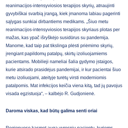
reanimacijos-intensyviosios terapijos skyrių, atnaujinti
gyvybiškai svarbią įrangą, kiek įmanoma labiau pagerinti
sąlygas sunkiai dirbantiems medikams. „Šiuo metu
reanimacijos-intensyviosios terapijos skyriaus plotas per
mažas, kas ypač išryškėjo susidūrus su pandemija.
Manome, kad taip pat tikslinga plėsti priėmimo skyrių,
įrengiant papildomų patalpų, skirtų izoliuojamiems
pacientams. Mobilieji nameliai šalia gydymo įstaigos,
kurie atsirado prasidėjus pandemijai, ir kur pacientai šiuo
metu izoliuojami, ateityje turėtų virsti moderniomis
patalpomis. Mat infekcijos keičia viena kitą, tad jų pavojus
visada egzistuoja“, – kalbėjo R. Gudjonienė.
Daroma viskas, kad būtų galima senti oriai
Regionuose kasmet auga vyresnių pacientų, kuriems