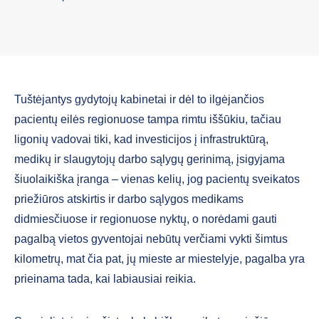
Tuštėjantys gydytojų kabinetai ir dėl to ilgėjančios
pacientų eilės regionuose tampa rimtu iššūkiu, tačiau
ligonių vadovai tiki, kad investicijos į infrastruktūrą,
medikų ir slaugytojų darbo sąlygų gerinimą, įsigyjama
šiuolaikiška įranga – vienas kelių, jog pacientų sveikatos
priežiūros atskirtis ir darbo sąlygos medikams
didmiesčiuose ir regionuose nyktų, o norėdami gauti
pagalbą vietos gyventojai nebūtų verčiami vykti šimtus
kilometrų, mat čia pat, jų mieste ar miestelyje, pagalba yra
prieinama tada, kai labiausiai reikia.