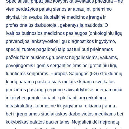
Specialistai pripažįsta: kokybiška sveikatos priežiūra – ne
vien perdažytos palatų sienos ar atnaujinti priėmimo
skyriai. Itin svarbu šiuolaikinė medicinos įranga ir
profesionalūs darbuotojai, gebantys ja naudotis. O
įvairios būtinosios medicinos paslaugos (onkologinių ligų
prevencijos, ankstyvosios ligų diagnostikos ir gydymo,
specializuotos pagalbos) taip pat turi būti prieinamos
pažeidžiamiausioms grupėms: neįgaliesiems, vaikams,
pavojingomis ligomis sergantiesiems bei gretutinių ligų
turintiems senjorams. Europos Sąjungos (ES) struktūrinių
fondų parama pastaraisiais metais skiriama sveikatos
priežiūros paslaugų regionų savivaldybėse prieinamumui
ir kokybei gerinti, kuriant ir plečiant tam reikalingą
infrastruktūrą, kuomet ne tik įsigyjama reikiama įranga,
bet ir įrengiamos šiuolaikiškos darbo vietos medikams bei
kokybiškas palatos pacientams. Neįgalieji dėl neįrengtų