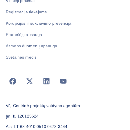
Viešieji pirkimai
Registracija tiekėjams
Korupcijos ir sukčiavimo prevencija
Pranešėjų apsauga
Asmens duomenų apsauga
Svetainės medis
VšĮ Centrinė projektų valdymo agentūra
Įm. k. 126125624
A.s. LT 63 4010 0510 0473 3444