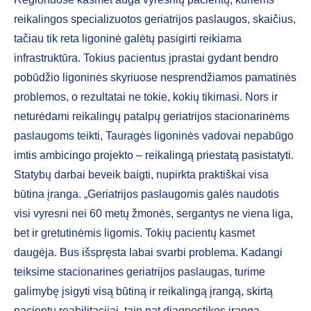
reikalingos specializuotos geriatrijos paslaugos, skaičius,
tačiau tik reta ligoninė galėtų pasigirti reikiama
infrastruktūra. Tokius pacientus įprastai gydant bendro
pobūdžio ligoninės skyriuose nesprendžiamos pamatinės
problemos, o rezultatai ne tokie, kokių tikimasi. Nors ir
neturėdami reikalingų patalpų geriatrijos stacionarinėms
paslaugoms teikti, Tauragės ligoninės vadovai nepabūgo
imtis ambicingo projekto – reikalingą priestatą pasistatyti.
Statybų darbai beveik baigti, nupirkta praktiškai visa
būtina įranga. „Geriatrijos paslaugomis galės naudotis
visi vyresni nei 60 metų žmonės, sergantys ne viena liga,
bet ir gretutinėmis ligomis. Tokių pacientų kasmet
daugėja. Bus išspręsta labai svarbi problema. Kadangi
teiksime stacionarines geriatrijos paslaugas, turime
galimybę įsigyti visą būtiną ir reikalingą įrangą, skirtą
pacientų reabilitacijai, taip pat diagnostikos įrangą,