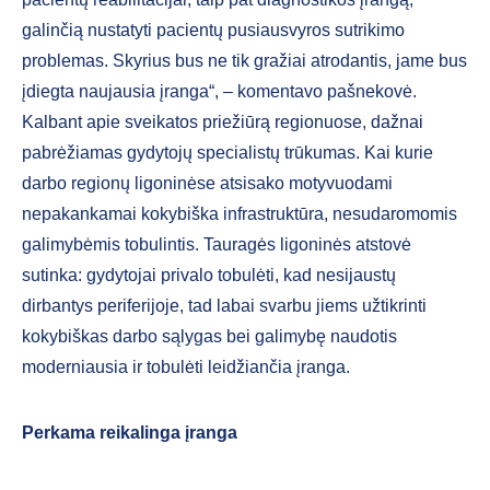
galinčią nustatyti pacientų pusiausvyros sutrikimo
problemas. Skyrius bus ne tik gražiai atrodantis, jame bus
įdiegta naujausia įranga“, – komentavo pašnekovė.
Kalbant apie sveikatos priežiūrą regionuose, dažnai
pabrėžiamas gydytojų specialistų trūkumas. Kai kurie
darbo regionų ligoninėse atsisako motyvuodami
nepakankamai kokybiška infrastruktūra, nesudaromomis
galimybėmis tobulintis. Tauragės ligoninės atstovė
sutinka: gydytojai privalo tobulėti, kad nesijaustų
dirbantys periferijoje, tad labai svarbu jiems užtikrinti
kokybiškas darbo sąlygas bei galimybę naudotis
moderniausia ir tobulėti leidžiančia įranga.
Perkama reikalinga įranga