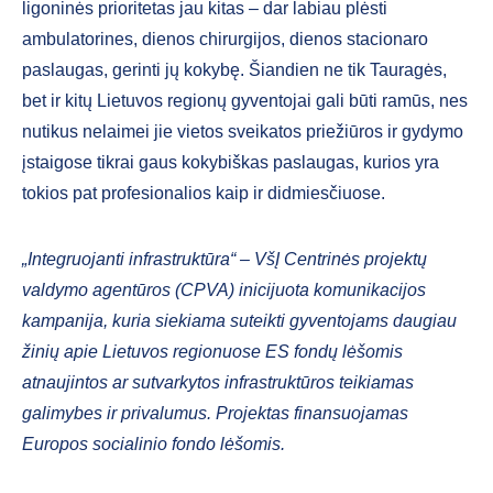
ligoninės prioritetas jau kitas – dar labiau plėsti
ambulatorines, dienos chirurgijos, dienos stacionaro
paslaugas, gerinti jų kokybę. Šiandien ne tik Tauragės,
bet ir kitų Lietuvos regionų gyventojai gali būti ramūs, nes
nutikus nelaimei jie vietos sveikatos priežiūros ir gydymo
įstaigose tikrai gaus kokybiškas paslaugas, kurios yra
tokios pat profesionalios kaip ir didmiesčiuose.
„Integruojanti infrastruktūra“ – VšĮ Centrinės projektų
valdymo agentūros (CPVA) inicijuota komunikacijos
kampanija, kuria siekiama suteikti gyventojams daugiau
žinių apie Lietuvos regionuose ES fondų lėšomis
atnaujintos ar sutvarkytos infrastruktūros teikiamas
galimybes ir privalumus. Projektas finansuojamas
Europos socialinio fondo lėšomis.