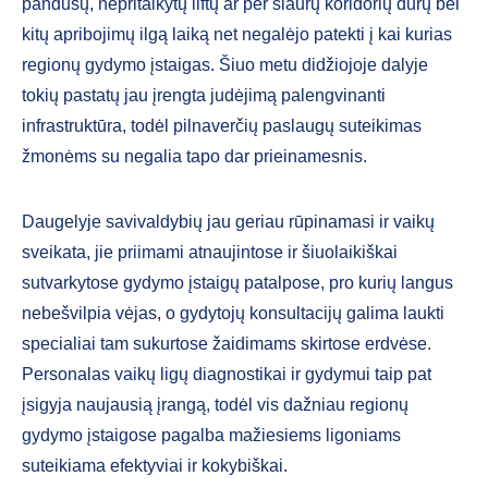
pandusų, nepritaikytų liftų ar per siaurų koridorių durų bei
kitų apribojimų ilgą laiką net negalėjo patekti į kai kurias
regionų gydymo įstaigas. Šiuo metu didžiojoje dalyje
tokių pastatų jau įrengta judėjimą palengvinanti
infrastruktūra, todėl pilnaverčių paslaugų suteikimas
žmonėms su negalia tapo dar prieinamesnis.
Daugelyje savivaldybių jau geriau rūpinamasi ir vaikų
sveikata, jie priimami atnaujintose ir šiuolaikiškai
sutvarkytose gydymo įstaigų patalpose, pro kurių langus
nebešvilpia vėjas, o gydytojų konsultacijų galima laukti
specialiai tam sukurtose žaidimams skirtose erdvėse.
Personalas vaikų ligų diagnostikai ir gydymui taip pat
įsigyja naujausią įrangą, todėl vis dažniau regionų
gydymo įstaigose pagalba mažiesiems ligoniams
suteikiama efektyviai ir kokybiškai.