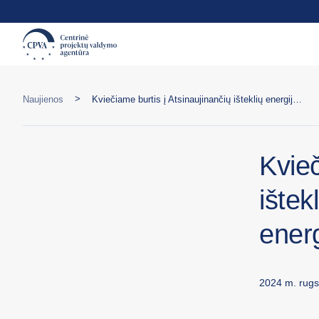
>
Naujienos
Kviečiame burtis į Atsinaujinančių išteklių energijos arba Piliečių energetikos bendrijas
Kvieč
ištek
energ
2024 m. rugs