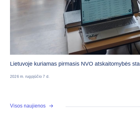
Lietuvoje kuriamas pirmasis NVO atskaitomybės sta
2026 m. rugpjūčio 7 d.
Visos naujienos