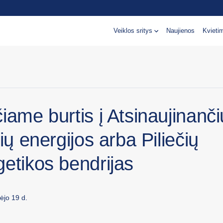
Veiklos sritys
Naujienos
Kvieti
iame burtis į Atsinaujinanči
lių energijos arba Piliečių
etikos bendrijas
ėjo 19 d.