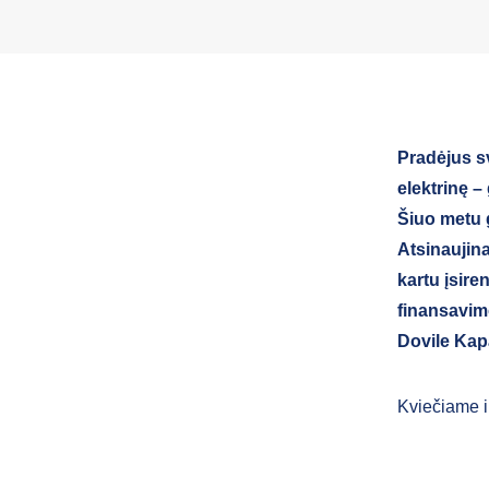
Pradėjus sv
elektrinę –
Šiuo metu g
Atsinaujina
kartu įsire
finansavim
Dovile Kap
Kviečiame ir