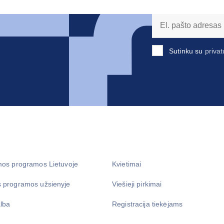
Sutinku su
privat
mos programos Lietuvoje
Kvietimai
 programos užsienyje
Viešieji pirkimai
lba
Registracija tiekėjams