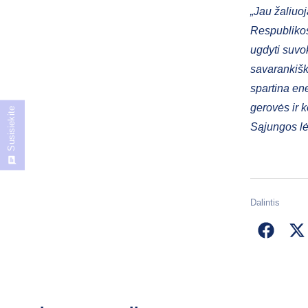
„Jau žaliuo
Respublikos
ugdyti suvo
savarankišk
spartina en
gerovės ir 
Susisiekite
Sąjungos l
Dalintis