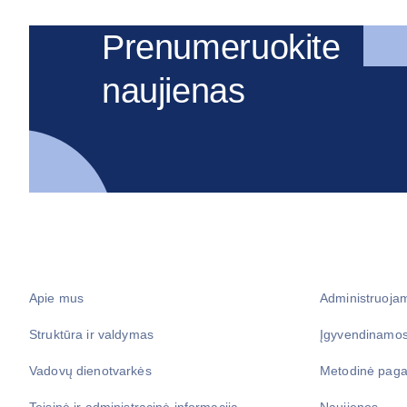
Prenumeruokite
naujienas
Apie mus
Administruoja
Struktūra ir valdymas
Įgyvendinamos
Vadovų dienotvarkės
Metodinė paga
Teisinė ir administracinė informacija
Naujienos