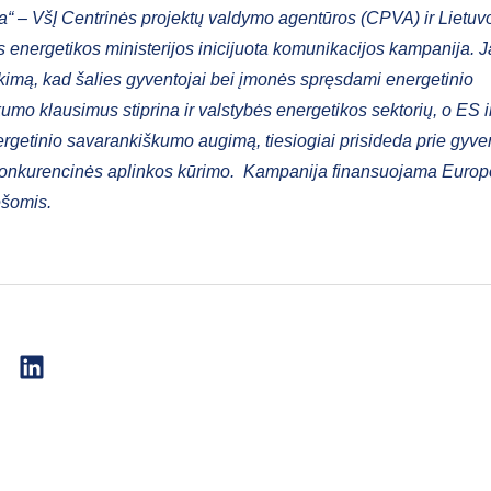
ja“ – VšĮ Centrinės projektų valdymo agentūros (CPVA) ir Lietuv
 energetikos ministerijos inicijuota komunikacijos kampanija. 
kimą, kad šalies gyventojai bei įmonės spręsdami energetinio
umo klausimus stiprina ir valstybės energetikos sektorių, o ES i
ergetinio savarankiškumo augimą, tiesiogiai prisideda prie gyve
konkurencinės aplinkos kūrimo. Kampanija finansuojama Europ
ėšomis.