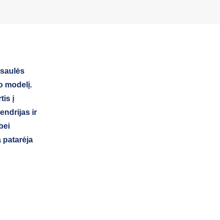
 saulės
o modelį.
tis į
endrijas ir
bei
 patarėja