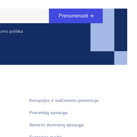
Prenumeruoti
umo politika
Korupcijos ir sukčiavimo prevencija
Pranešėjų apsauga
Asmens duomenų apsauga
Svetainės medis