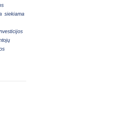
os
Ja siekiama
nvesticijos
ntojų
os