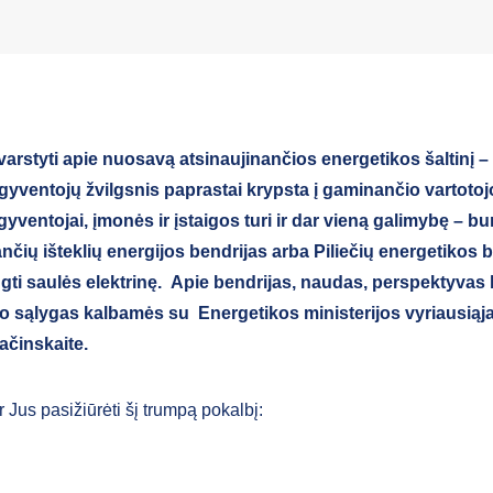
arstyti apie nuosavą atsinaujinančios energetikos šaltinį –
 gyventojų žvilgsnis paprastai krypsta į gaminančio vartotoj
yventojai, įmonės ir įstaigos turi ir dar vieną galimybę – bur
nčių išteklių energijos bendrijas arba Piliečių energetikos b
ngti saulės elektrinę. Apie bendrijas, naudas, perspektyvas 
o sąlygas kalbamės su Energetikos ministerijos vyriausiąja
ačinskaite.
 Jus pasižiūrėti šį trumpą pokalbį: