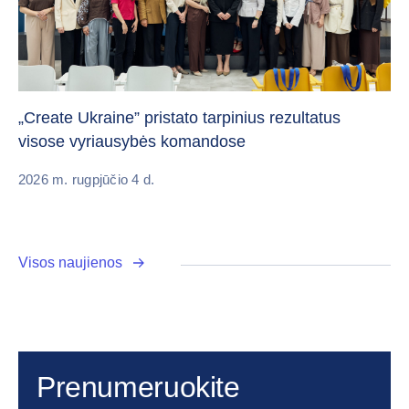
Da
„Create Ukraine” pristato tarpinius rezultatus
pa
visose vyriausybės komandose
20
2026 m. rugpjūčio 4 d.
Visos naujienos
Prenumeruokite