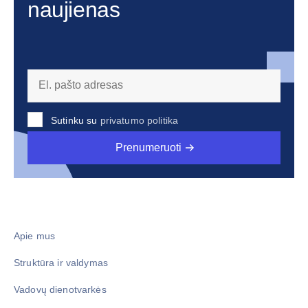
naujienas
Sutinku su
privatumo politika
Prenumeruoti
Apie mus
Struktūra ir valdymas
Vadovų dienotvarkės