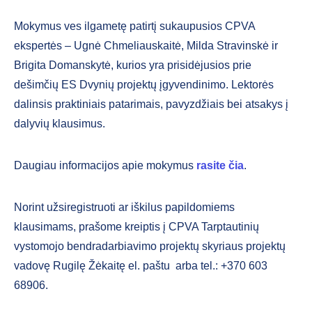
Mokymus ves ilgametę patirtį sukaupusios CPVA
ekspertės – Ugnė Chmeliauskaitė, Milda Stravinskė ir
Brigita Domanskytė, kurios yra prisidėjusios prie
dešimčių ES Dvynių projektų įgyvendinimo. Lektorės
dalinsis praktiniais patarimais, pavyzdžiais bei atsakys į
dalyvių klausimus.
Daugiau informacijos apie mokymus
rasite čia
.
Norint užsiregistruoti ar iškilus papildomiems
klausimams, prašome kreiptis į CPVA Tarptautinių
vystomojo bendradarbiavimo projektų skyriaus projektų
vadovę Rugilę Žėkaitę el. paštu
arba tel.: +370 603
68906.