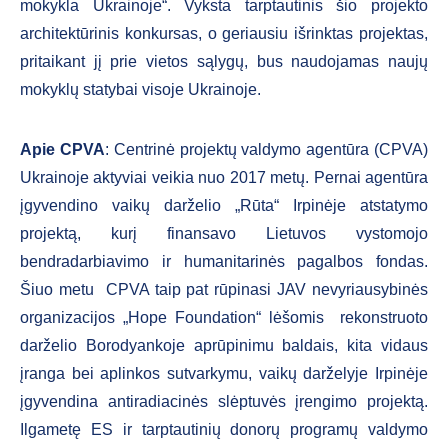
mokykla Ukrainoje“. Vyksta tarptautinis šio projekto
architektūrinis konkursas, o geriausiu išrinktas projektas,
pritaikant jį prie vietos sąlygų, bus naudojamas naujų
mokyklų statybai visoje Ukrainoje.
Apie CPVA
: Centrinė projektų valdymo agentūra (CPVA)
Ukrainoje aktyviai veikia nuo 2017 metų. Pernai agentūra
įgyvendino vaikų darželio „Rūta“ Irpinėje atstatymo
projektą, kurį finansavo Lietuvos vystomojo
bendradarbiavimo ir humanitarinės pagalbos fondas.
Šiuo metu CPVA taip pat rūpinasi JAV nevyriausybinės
organizacijos „Hope Foundation“ lėšomis rekonstruoto
darželio Borodyankoje aprūpinimu baldais, kita vidaus
įranga bei aplinkos sutvarkymu, vaikų darželyje Irpinėje
įgyvendina antiradiacinės slėptuvės įrengimo projektą.
Ilgametę ES ir tarptautinių donorų programų valdymo