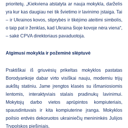
prioritetų. „Kiekviena atstatyta ar nauja mokykla, darželis
yra kur kas daugiau nei tik švietimo ir lavinimo įstaiga. Tai
– ir Ukrainos kovos, stiprybės ir tikėjimo ateitimi simbolis,
o taip pat ir ženklas, kad Ukraina šioje kovoje nėra viena“,
– sakė CPVA direktoriaus pavaduotoja.
Atgimusi mokykla ir požeminė slėptuvė
Praktiškai iš griuvėsių prikeltas mokyklos pastatas
Borodyankoje dabar virto visiškai nauju, moderniu trijų
aukštų statiniu. Jame įrengtos klasės su išmaniosiomis
lentomis, interaktyviais stalais pradinukų lavinimui.
Mokytojų darbo vietos aprūpintos kompiuteriais,
spausdintuvais ir kita kompiuterine įranga. Mokyklos
poilsio erdvės dekoruotos ukrainiečių menininkės Julijos
Trypolskos piešiniais.