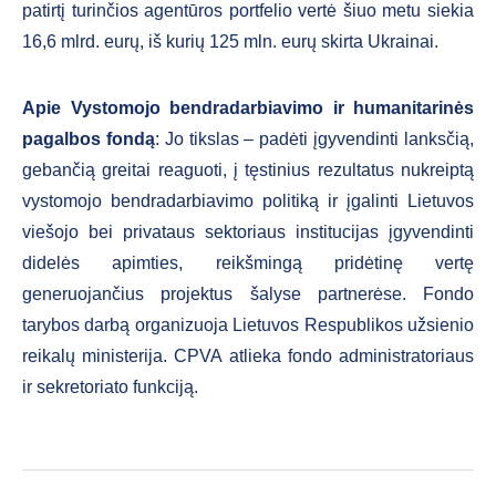
patirtį turinčios agentūros portfelio vertė šiuo metu siekia
16,6 mlrd. eurų, iš kurių 125 mln. eurų skirta Ukrainai.
Apie Vystomojo bendradarbiavimo ir humanitarinės
pagalbos fondą
: Jo tikslas – padėti įgyvendinti lanksčią,
gebančią greitai reaguoti, į tęstinius rezultatus nukreiptą
vystomojo bendradarbiavimo politiką ir įgalinti Lietuvos
viešojo bei privataus sektoriaus institucijas įgyvendinti
didelės apimties, reikšmingą pridėtinę vertę
generuojančius projektus šalyse partnerėse. Fondo
tarybos darbą organizuoja Lietuvos Respublikos užsienio
reikalų ministerija. CPVA atlieka fondo administratoriaus
ir sekretoriato funkciją.