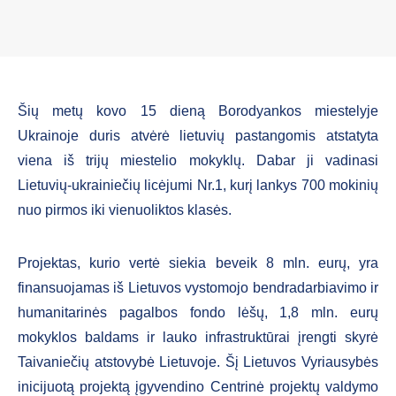
Šių metų kovo 15 dieną Borodyankos miestelyje
Ukrainoje duris atvėrė lietuvių pastangomis atstatyta
viena iš trijų miestelio mokyklų. Dabar ji vadinasi
Lietuvių-ukrainiečių licėjumi Nr.1, kurį lankys 700 mokinių
nuo pirmos iki vienuoliktos klasės.
Projektas, kurio vertė siekia beveik 8 mln. eurų, yra
finansuojamas iš Lietuvos vystomojo bendradarbiavimo ir
humanitarinės pagalbos fondo lėšų, 1,8 mln. eurų
mokyklos baldams ir lauko infrastruktūrai įrengti skyrė
Taivaniečių atstovybė Lietuvoje. Šį Lietuvos Vyriausybės
inicijuotą projektą įgyvendino Centrinė projektų valdymo