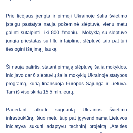
Prie licėjaus įrengta ir pirmoji Ukrainoje šalia švietimo
įstaigų pastatyta nauja požeminė slėptuvė, vienu metu
galinti sutalpinti iki 800 žmonių. Mokyklą su slėptuve
jungia priestatas su liftu ir laiptine, slėptuvė taip pat turi
tiesioginį išėjimą į lauką.
Ši nauja patirtis, statant pirmąją slėptuvę šalia mokyklos,
inicijavo dar 6 slėptuvių šalia mokyklų Ukrainoje statybos
programą, kurią finansuoja Europos Sąjunga ir Lietuva.
Tam iš viso skirta 15,5 mln. eurų.
Padedant atkurti sugriautą Ukrainos švietimo
infrastruktūrą, šiuo metu taip pat įgyvendinama Lietuvos
iniciatyva sukurti adaptyvų techninį projektą „Ateities