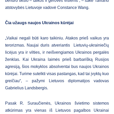
bendro tikslo – taikos ir gerovės visiems”, – sakė Taivano
atstovybės Lietuvoje vadovė Constance Wang.
Čia užaugs naujos Ukrainos kūrėjai
„Vaikai negali būti karo taikiniu. Atakos prieš vaikus yra
terorizmas. Naujai duris atveriantis Lietuvių-ukrainiečių
licėjus yra ir vilties, ir neišvengiamos Ukrainos pergalės
ženklas. Kai Ukraina laimės prieš barbarišką Rusijos
agresiją, šios mokyklos absolventai bus naujos Ukrainos
kūrėjai. Turime sutelkti visas pastangas, kad tai įvyktų kuo
greičiau“, – pažymi Lietuvos diplomatijos vadovas
Gabrielius Landsbergis.
Pasak R. Suraučienės, Ukrainos švietimo sistemos
atkūrimas yra vienas iš Lietuvos pagalbos Ukrainai