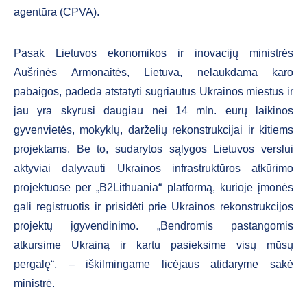
agentūra (CPVA).
Pasak Lietuvos ekonomikos ir inovacijų ministrės
Aušrinės Armonaitės, Lietuva, nelaukdama karo
pabaigos, padeda atstatyti sugriautus Ukrainos miestus ir
jau yra skyrusi daugiau nei 14 mln. eurų laikinos
gyvenvietės, mokyklų, darželių rekonstrukcijai ir kitiems
projektams. Be to, sudarytos sąlygos Lietuvos verslui
aktyviai dalyvauti Ukrainos infrastruktūros atkūrimo
projektuose per „B2Lithuania“ platformą, kurioje įmonės
gali registruotis ir prisidėti prie Ukrainos rekonstrukcijos
projektų įgyvendinimo. „Bendromis pastangomis
atkursime Ukrainą ir kartu pasieksime visų mūsų
pergalę“, – iškilmingame licėjaus atidaryme sakė
ministrė.