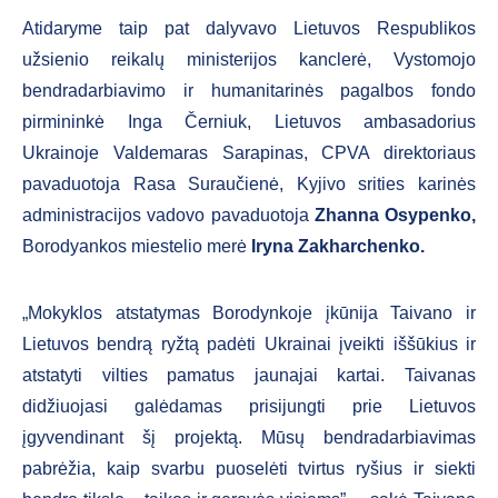
Atidaryme taip pat dalyvavo Lietuvos Respublikos
užsienio reikalų ministerijos kanclerė, Vystomojo
bendradarbiavimo ir humanitarinės pagalbos fondo
pirmininkė Inga Černiuk, Lietuvos ambasadorius
Ukrainoje Valdemaras Sarapinas, CPVA direktoriaus
pavaduotoja Rasa Suraučienė, Kyjivo srities karinės
administracijos vadovo pavaduotoja
Zhanna Osypenko,
Borodyankos miestelio merė
Iryna Zakharchenko
.
„Mokyklos atstatymas Borodynkoje įkūnija Taivano ir
Lietuvos bendrą ryžtą padėti Ukrainai įveikti iššūkius ir
atstatyti vilties pamatus jaunajai kartai. Taivanas
didžiuojasi galėdamas prisijungti prie Lietuvos
įgyvendinant šį projektą. Mūsų bendradarbiavimas
pabrėžia, kaip svarbu puoselėti tvirtus ryšius ir siekti