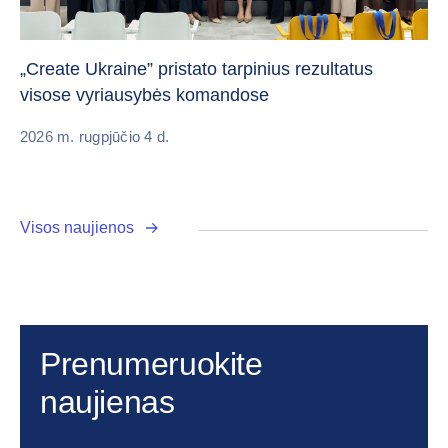
Da
„Create Ukraine” pristato tarpinius rezultatus
pa
visose vyriausybės komandose
20
2026 m. rugpjūčio 4 d.
Visos naujienos
Prenumeruokite
naujienas