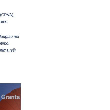
 (CPVA),
rams.
daugiau nei
etimo,
rtimą ryšį