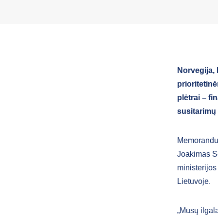
Norvegija, 
prioritetin
plėtrai – f
susitarimų
Memorandumu
Joakimas Se
ministerijo
Lietuvoje.
„Mūsų ilgal