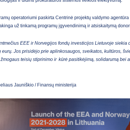
nologijas ir didinti prokuratūros sistemos veiklos efektyvumą.
ramų operatoriumi paskirta Centrinė projektų valdymo agentūra
sakinga už tinkamą programų įgyvendinimą ir atsiskaitymą dono
mtmečius EEE ir Norvegijos fondų investicijos Lietuvoje siekia 
 eurų. Jos prisidėjo prie aplinkosaugos, sveikatos, kultūros, švi
žmogaus teisių stiprinimo ir kūrė pasitikėjimą, solidarumą bei a
eliaus Jauniškio / Finansų ministerija