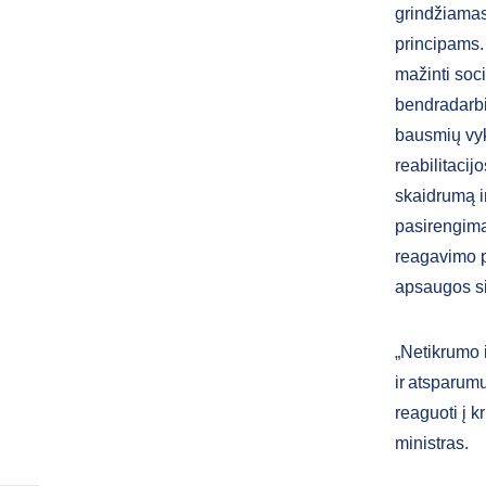
grindžiamas
principams.
mažinti soci
bendradarbia
bausmių vyk
reabilitacij
skaidrumą i
pasirengimą 
reagavimo p
apsaugos si
„Netikrumo i
ir atsparum
reaguoti į k
ministras.