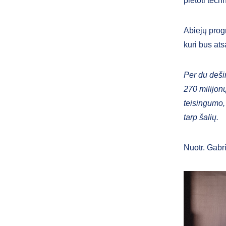
plėtoti tech
Abiejų prog
kuri bus at
Per du deši
270 milijonų
teisingumo, 
tarp šalių.
Nuotr.
Gabri