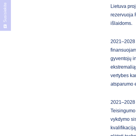
Susisiekite
Lietuva proj
rezervuoja 
išlaidoms.
2021–2028 
finansuojam
gyventojų in
ekstremaliąs
vertybes kar
atsparumo e
2021–2028 
Teisingumo 
vykdymo sis
kvalifikacij