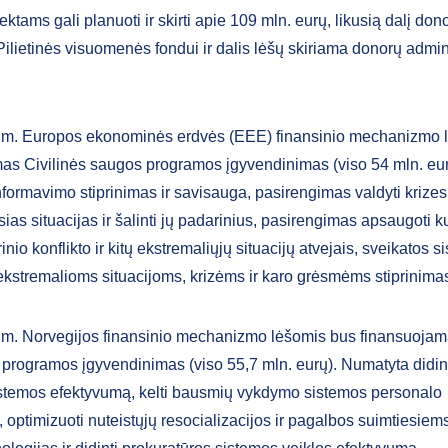
ektams gali planuoti ir skirti apie 109 mln. eurų, likusią dalį don
Pilietinės visuomenės fondui ir dalis lėšų skiriama donorų admi
m. Europos ekonominės erdvės (EEE) finansinio mechanizmo 
as Civilinės saugos programos įgyvendinimas (viso 54 mln. eurų
formavimo stiprinimas ir savisauga, pasirengimas valdyti krizes 
ias situacijas ir šalinti jų padarinius, pasirengimas apsaugoti k
inio konflikto ir kitų ekstremaliųjų situacijų atvejais, sveikatos 
kstremalioms situacijoms, krizėms ir karo grėsmėms stiprinima
m. Norvegijos finansinio mechanizmo lėšomis bus finansuoja
programos įgyvendinimas (viso 55,7 mln. eurų). Numatyta didin
temos efektyvumą, kelti bausmių vykdymo sistemos personalo
ą, optimizuoti nuteistųjų resocializacijos ir pagalbos suimtiesiem