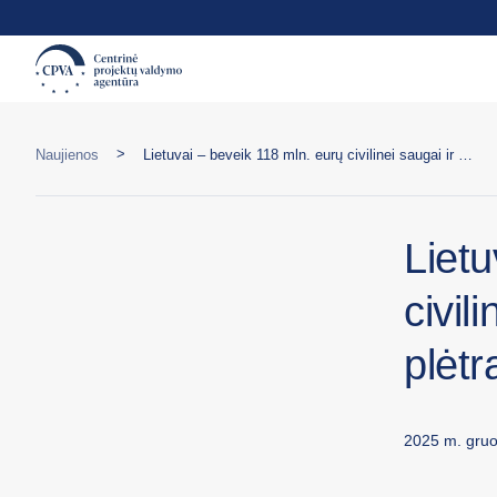
>
Naujienos
Lietuvai – beveik 118 mln. eurų civilinei saugai ir teisingumo sistemos plėtrai
Lietu
civil
plėtr
2025 m. gruo