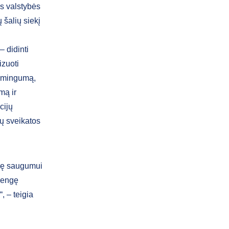
s valstybės
 šalių siekį
– didinti
izuoti
iksmingumą,
mą ir
cijų
ų sveikatos
ybę saugumui
irengę
, – teigia