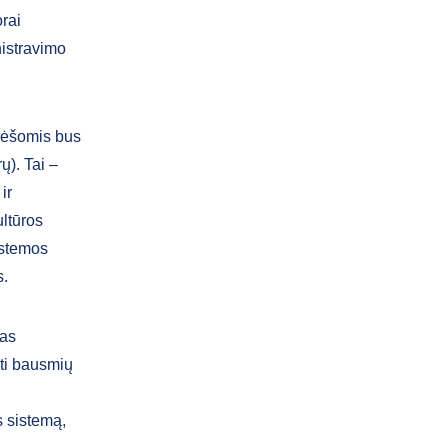
orai
nistravimo
lėšomis bus
). Tai –
ir
ultūros
sistemos
s.
mas
ti bausmių
s sistemą,