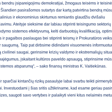
 bendru įsipareigojimu demokratijai, žmogaus teisėms ir teisinė
 Šiandien pasirašomos sutartys dar kartą patvirtina bendrą mūsų
alinius ir ekonominius skirtumus remiantis glaudžiu dvišaliu
vimu. Ateityje sieksime dar labiau stiprinti teisingumo sektorių 
dymo sistemos efektyvumą, kelti darbuotojų kvalifikaciją, optim
os ir pagalbos paslaugas bei stiprinti teismų ir Prokuratūros ve
r saugumą. Taip pat dirbsime didindami visuomenės informuotu
civilinei saugai, gerinsime krizių valdymo ir ekstremaliųjų situa
ajėgumus, įskaitant kultūros paveldo apsaugą, stiprinsime mūs
stemos atsparumą“, – sako finansų ministras K. Vaitiekūnas.
r sparčiai kintančių rizikų pasaulyje labai svarbu teikti pirmen
ui. Investuodami į šias sritis užtikriname, kad esame geriau pas
rizes, saugoti savo vertybes ir palaikyti vieni kitus nelaimės metu“