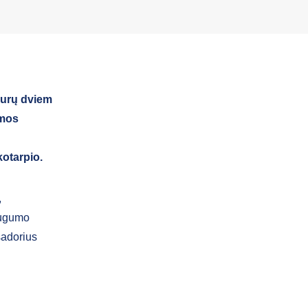
 eurų dviem
emos
kotarpio.
,
augumo
sadorius