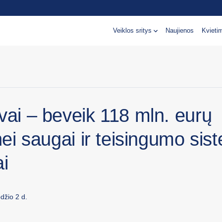
Veiklos sritys
Naujienos
Kvieti
vai – beveik 118 mln. eurų
inei saugai ir teisingumo si
ai
džio 2 d.