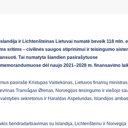
Islandija ir Lichtenšteinas Lietuvai numatė beveik 118 mln.
ėms sritims –
civilinės saugos stiprinimui ir teisingumo sist
inansuoti. Tai numatyta šiandien pasirašytuose
 memorandumuose dėl naujo 2021–2028 m. finansavimo lai
s pasirašė Kristupas Vaitiekūnas, Lietuvos finansų ministras
vrinas Tranvågas Ørenas, Norvegijos teisingumo ir viešojo s
s valstybės sekretorius ir Haraldas Aspelundas, Islandijos amba
aikis bendradarbiavimas su Islandija, Lichtenšteinu ir Norvegija