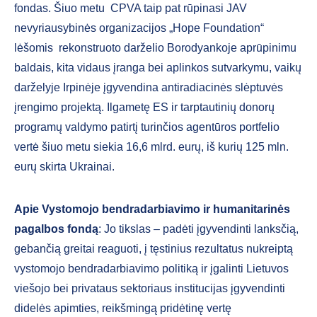
fondas. Šiuo metu CPVA taip pat rūpinasi JAV
nevyriausybinės organizacijos „Hope Foundation“
lėšomis rekonstruoto darželio Borodyankoje aprūpinimu
baldais, kita vidaus įranga bei aplinkos sutvarkymu, vaikų
darželyje Irpinėje įgyvendina antiradiacinės slėptuvės
įrengimo projektą. Ilgametę ES ir tarptautinių donorų
programų valdymo patirtį turinčios agentūros portfelio
vertė šiuo metu siekia 16,6 mlrd. eurų, iš kurių 125 mln.
eurų skirta Ukrainai.
Apie Vystomojo bendradarbiavimo ir humanitarinės
pagalbos fondą
: Jo tikslas – padėti įgyvendinti lanksčią,
gebančią greitai reaguoti, į tęstinius rezultatus nukreiptą
vystomojo bendradarbiavimo politiką ir įgalinti Lietuvos
viešojo bei privataus sektoriaus institucijas įgyvendinti
didelės apimties, reikšmingą pridėtinę vertę