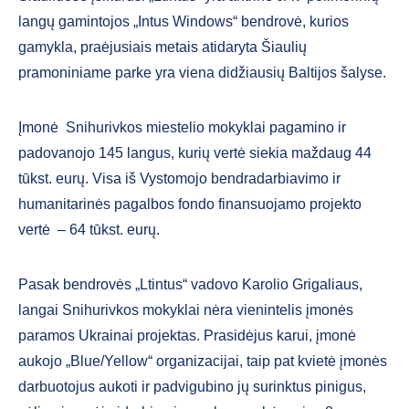
langų gamintojos „Intus Windows“ bendrovė, kurios
gamykla, praėjusiais metais atidaryta Šiaulių
pramoniniame parke yra viena didžiausių Baltijos šalyse.
Įmonė Snihurivkos miestelio mokyklai pagamino ir
padovanojo 145 langus, kurių vertė siekia maždaug 44
tūkst. eurų. Visa iš Vystomojo bendradarbiavimo ir
humanitarinės pagalbos fondo finansuojamo projekto
vertė – 64 tūkst. eurų.
Pasak bendrovės „Ltintus“ vadovo Karolio Grigaliaus,
langai Snihurivkos mokyklai nėra vienintelis įmonės
paramos Ukrainai projektas. Prasidėjus karui, įmonė
aukojo „Blue/Yellow“ organizacijai, taip pat kvietė įmonės
darbuotojus aukoti ir padvigubino jų surinktus pinigus,