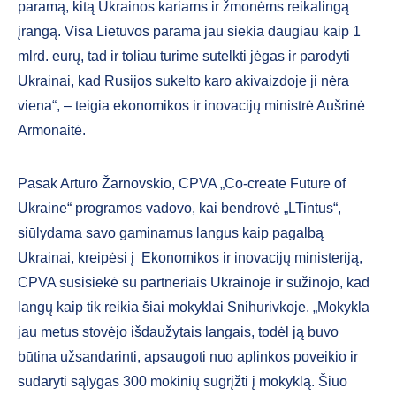
paramą, kitą Ukrainos kariams ir žmonėms reikalingą
įrangą. Visa Lietuvos parama jau siekia daugiau kaip 1
mlrd. eurų, tad ir toliau turime sutelkti jėgas ir parodyti
Ukrainai, kad Rusijos sukelto karo akivaizdoje ji nėra
viena“, – teigia ekonomikos ir inovacijų ministrė Aušrinė
Armonaitė.
Pasak Artūro Žarnovskio, CPVA „Co-create Future of
Ukraine“ programos vadovo, kai bendrovė „LTintus“,
siūlydama savo gaminamus langus kaip pagalbą
Ukrainai, kreipėsi į Ekonomikos ir inovacijų ministeriją,
CPVA susisiekė su partneriais Ukrainoje ir sužinojo, kad
langų kaip tik reikia šiai mokyklai Snihurivkoje. „Mokykla
jau metus stovėjo išdaužytais langais, todėl ją buvo
būtina užsandarinti, apsaugoti nuo aplinkos poveikio ir
sudaryti sąlygas 300 mokinių sugrįžti į mokyklą. Šiuo