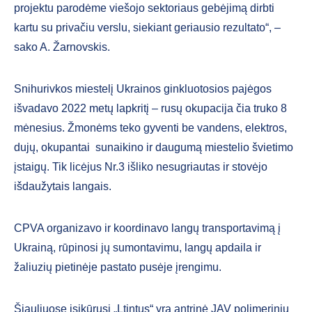
projektu parodėme viešojo sektoriaus gebėjimą dirbti
kartu su privačiu verslu, siekiant geriausio rezultato“, –
sako A. Žarnovskis.
Snihurivkos miestelį Ukrainos ginkluotosios pajėgos
išvadavo 2022 metų lapkritį – rusų okupacija čia truko 8
mėnesius. Žmonėms teko gyventi be vandens, elektros,
dujų, okupantai sunaikino ir daugumą miestelio švietimo
įstaigų. Tik licėjus Nr.3 išliko nesugriautas ir stovėjo
išdaužytais langais.
CPVA organizavo ir koordinavo langų transportavimą į
Ukrainą, rūpinosi jų sumontavimu, langų apdaila ir
žaliuzių pietinėje pastato pusėje įrengimu.
Šiauliuose įsikūrusi „Ltintus“ yra antrinė JAV polimerinių