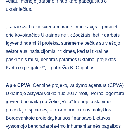
vėliau įmonėje įdarbino ir nuo karo pabėgusius 8
ukrainiečius.
„Labai svarbu kiekvienam pradėti nuo savęs ir prisidėti
prie kovojančios Ukrainos ne tik žodžiais, bet ir darbais.
Įgyvendindami šį projektą, surėmėme pečius su viešojo
sektoriaus institucijomis ir tikimės, kad tai tikrai ne
paskutinis mūsų bendras paramos Ukrainai projektas.
Kartu iki pergalės!“, – pabrėžia K. Grigalius.
Apie CPVA
: Centrinė projektų valdymo agentūra (CPVA)
Ukrainoje aktyviai veikia nuo 2017 metų. Pernai agentūra
įgyvendino vaikų darželio „Rūta“ Irpinėje atstatymo
projektą, o šį mėnesį – ir karo nuniokotos mokyklos
Borodyankoje projektą, kuriuos finansavo Lietuvos
vystomojo bendradarbiavimo ir humanitarinės pagalbos