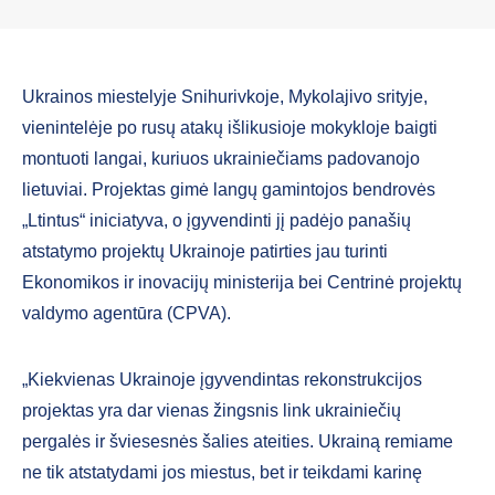
Ukrainos miestelyje Snihurivkoje, Mykolajivo srityje,
vienintelėje po rusų atakų išlikusioje mokykloje baigti
montuoti langai, kuriuos ukrainiečiams padovanojo
lietuviai. Projektas gimė langų gamintojos bendrovės
„Ltintus“ iniciatyva, o įgyvendinti jį padėjo panašių
atstatymo projektų Ukrainoje patirties jau turinti
Ekonomikos ir inovacijų ministerija bei Centrinė projektų
valdymo agentūra (CPVA).
„Kiekvienas Ukrainoje įgyvendintas rekonstrukcijos
projektas yra dar vienas žingsnis link ukrainiečių
pergalės ir šviesesnės šalies ateities. Ukrainą remiame
ne tik atstatydami jos miestus, bet ir teikdami karinę