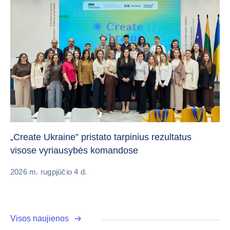
Da
„Create Ukraine” pristato tarpinius rezultatus
pa
visose vyriausybės komandose
20
2026 m. rugpjūčio 4 d.
Visos naujienos