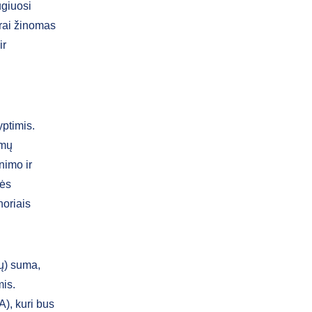
ugiuosi
rai žinomas
ir
ptimis.
imų
nimo ir
bės
noriais
rų) suma,
mis.
), kuri bus