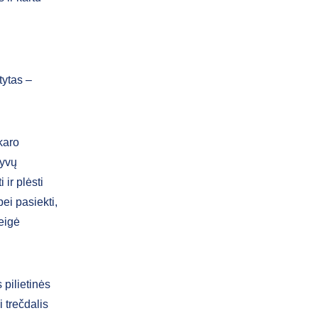
tytas –
karo
tyvų
ir plėsti
bei pasiekti,
eigė
 pilietinės
 trečdalis