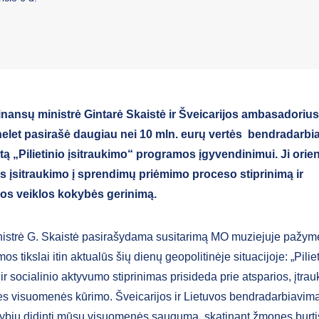
inansų ministrė Gintarė Skaistė ir Šveicarijos ambasadorius
helet pasirašė daugiau nei 10 mln. eurų vertės bendradarbi
irtą „Pilietinio įsitraukimo“ programos įgyvendinimui. Ji orien
 įsitraukimo į sprendimų priėmimo proceso stiprinimą ir
os veiklos kokybės gerinimą.
istrė G. Skaistė pasirašydama susitarimą MO muziejuje pažym
os tikslai itin aktualūs šių dienų geopolitinėje situacijoje: „Pilie
r socialinio aktyvumo stiprinimas prisideda prie atsparios, įtrauk
s visuomenės kūrimo. Šveicarijos ir Lietuvos bendradarbiavima
ybių didinti mūsų visuomenės saugumą, skatinant žmones burtis 