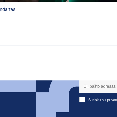
ndartas
Sutinku su
privat