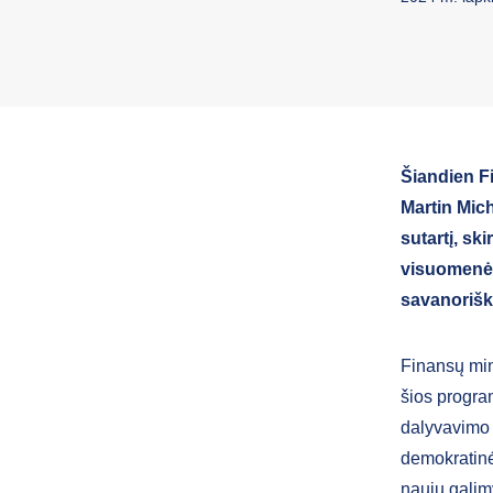
Šiandien F
Martin Mic
sutartį, sk
visuomenės
savanorišk
Finansų min
šios program
dalyvavimo i
demokratinė
naujų galim