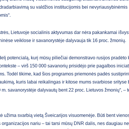
endradarbiavimą su valdžios institucijomis bei nevyriausybinėmis
omis“.
trės, Lietuvoje socialinis aktyvumas dar nėra pakankamai išvys
nėse veiklose ir savanorystėje dalyvauja tik 16 proc. žmonių.
elį potencialą, kurį mūsų piliečiai demonstravo rusijos pradėto 
ontekste – virš 150 000 savanorių prisidėjo prie pagalbos inicia
s. Todėl tikime, kad šios programos priemonės padės sustiprinti 
traukimą, kuris labai reikalingas ir kitose mums svarbiose srityse 
0 m. savanorystėje dalyvautų bent 22 proc. Lietuvos žmonių“, – t
ė užima svarbią vietą Šveicarijos visuomenėje. Būti bent vienos
organizacijos nariu – tai tarsi mūsų DNR dalis, nes daugiau nei