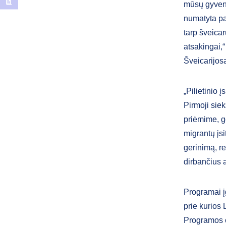
mūsų gyvent
numatyta pa
tarp šveicar
atsakingai,
Šveicarijos
„Pilietinio
Pirmoji sie
priėmime, ge
migrantų įsi
gerinimą, r
dirbančius 
Programai į
prie kurios
Programos o