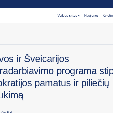
Veiklos sritys
Naujienos
Kvieti
vos ir Šveicarijos
radarbiavimo programa stip
ratijos pamatus ir piliečių
aukimą
ičio 6 d.