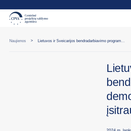
>
Naujienos
Lietuvos ir Šveicarijos bendradarbiavimo programa stiprins demokratijos pamatus ir piliečių įsitraukimą
Lietu
bend
demok
įsitr
2024 m. lapkr