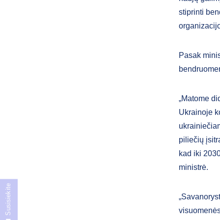
stiprinti b
organizacij
Pasak minis
bendruomeni
„Matome did
Ukrainoje k
ukrainiečiam
piliečių įsi
kad iki 203
ministrė.
Susisiekite
„Savanoryst
visuomenės 