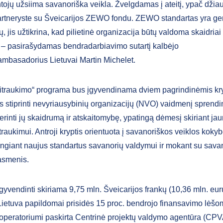
ojų užsiima savanoriška veikla. Žvelgdamas į ateitį, ypač džia
rtneryste su Šveicarijos ZEWO fondu. ZEWO standartas yra ge
ų, jis užtikrina, kad pilietinė organizacija būtų valdoma skaidriai 
“ – pasirašydamas bendradarbiavimo sutartį kalbėjo
ambasadorius Lietuvai Martin Michelet.
 įsitraukimo“ programa bus įgyvendinama dviem pagrindinėmis kry
ks stiprinti nevyriausybinių organizacijų (NVO) vaidmenį sprend
rinti jų skaidrumą ir atskaitomybę, ypatingą dėmesį skiriant jau
traukimui. Antroji kryptis orientuota į savanoriškos veiklos koky
engiant naujus standartus savanorių valdymui ir mokant su sava
asmenis.
gyvendinti skiriama 9,75 mln. Šveicarijos frankų (10,36 mln. eu
 Lietuva papildomai prisidės 15 proc. bendrojo finansavimo lėšo
peratoriumi paskirta Centrinė projektų valdymo agentūra (CPVA