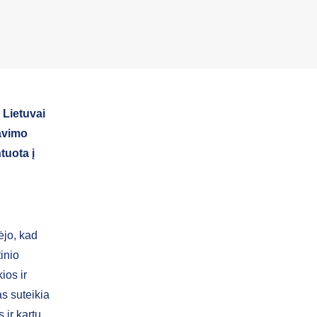
 Lietuvai
avimo
tuota į
ėjo, kad
tinio
ios ir
s suteikia
ir kartu