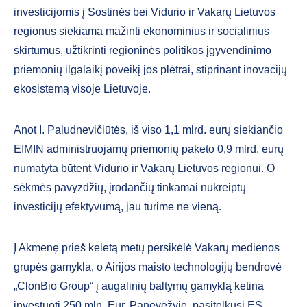
investicijomis į Sostinės bei Vidurio ir Vakarų Lietuvos
regionus siekiama mažinti ekonominius ir socialinius
skirtumus, užtikrinti regioninės politikos įgyvendinimo
priemonių ilgalaikį poveikį jos plėtrai, stiprinant inovacijų
ekosistemą visoje Lietuvoje.
Anot I. Paludnevičiūtės, iš viso 1,1 mlrd. eurų siekiančio
EIMIN administruojamų priemonių paketo 0,9 mlrd. eurų
numatyta būtent Vidurio ir Vakarų Lietuvos regionui. O
sėkmės pavyzdžių, įrodančių tinkamai nukreiptų
investicijų efektyvumą, jau turime ne vieną.
Į Akmenę prieš keletą metų persikėlė Vakarų medienos
grupės gamykla, o Airijos maisto technologijų bendrovė
„ClonBio Group“ į augalinių baltymų gamyklą ketina
investuoti 250 mln. Eur. Panevėžyje, pasitelkusi ES