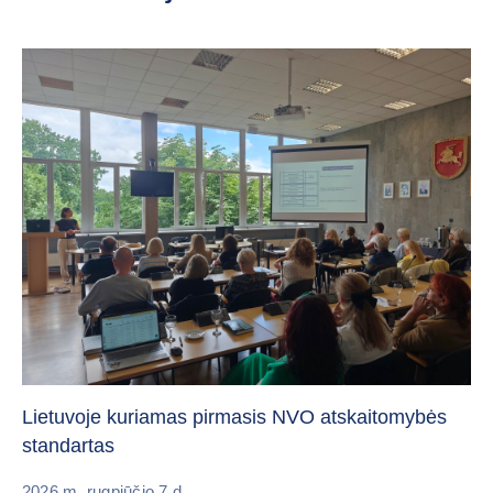
„C
vi
Lietuvoje kuriamas pirmasis NVO atskaitomybės
standartas
20
2026 m. rugpjūčio 7 d.