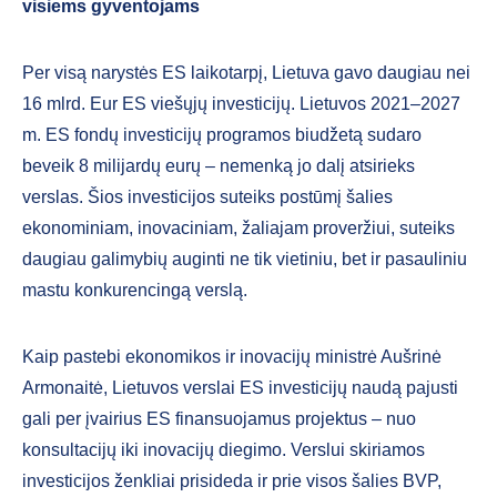
visiems gyventojams
Per visą narystės ES laikotarpį, Lietuva gavo daugiau nei
16 mlrd. Eur ES viešųjų investicijų. Lietuvos 2021–2027
m. ES fondų investicijų programos biudžetą sudaro
beveik 8 milijardų eurų – nemenką jo dalį atsirieks
verslas. Šios investicijos suteiks postūmį šalies
ekonominiam, inovaciniam, žaliajam proveržiui, suteiks
daugiau galimybių auginti ne tik vietiniu, bet ir pasauliniu
mastu konkurencingą verslą.
Kaip pastebi ekonomikos ir inovacijų ministrė Aušrinė
Armonaitė, Lietuvos verslai ES investicijų naudą pajusti
gali per įvairius ES finansuojamus projektus – nuo
konsultacijų iki inovacijų diegimo. Verslui skiriamos
investicijos ženkliai prisideda ir prie visos šalies BVP,