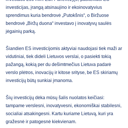
investicijas, įrangą atsinaujino ir ekoinovatyvius
sprendimus kuria bendrovė „Putokšnis“, o Biržuose
bendrovė „Biržų duona“ investavo į inovatyvų saulės
jėgainių parką.
Šiandien ES investicijomis aktyviai naudojasi tiek maži ar
vidutiniai, tiek dideli Lietuvos verslai, o pasiekti tokią
pažangą, kokią per du dešimtmečius Lietuva padarė
verslo plėtros, inovacijų ir kitose srityse, be ES skiriamų
investicijų būtų sunkiai įmanoma.
Šių investicijų dėka mūsų šalis nuolatos keičiasi:
tampame verslesni, inovatyvesni, ekonomiškai stabilesni,
socialiai atsakingesni. Kartu kuriame Lietuvą, kuri yra
gražesnė ir patogesnė kiekvienam.