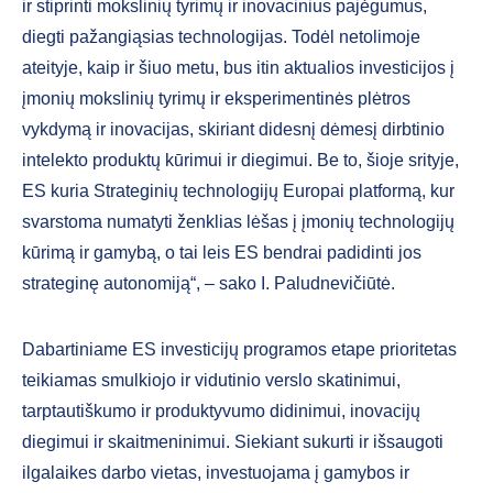
ir stiprinti mokslinių tyrimų ir inovacinius pajėgumus,
diegti pažangiąsias technologijas. Todėl netolimoje
ateityje, kaip ir šiuo metu, bus itin aktualios investicijos į
įmonių mokslinių tyrimų ir eksperimentinės plėtros
vykdymą ir inovacijas, skiriant didesnį dėmesį dirbtinio
intelekto produktų kūrimui ir diegimui. Be to, šioje srityje,
ES kuria Strateginių technologijų Europai platformą, kur
svarstoma numatyti ženklias lėšas į įmonių technologijų
kūrimą ir gamybą, o tai leis ES bendrai padidinti jos
strateginę autonomiją“, – sako I. Paludnevičiūtė.
Dabartiniame ES investicijų programos etape prioritetas
teikiamas smulkiojo ir vidutinio verslo skatinimui,
tarptautiškumo ir produktyvumo didinimui, inovacijų
diegimui ir skaitmeninimui. Siekiant sukurti ir išsaugoti
ilgalaikes darbo vietas, investuojama į gamybos ir