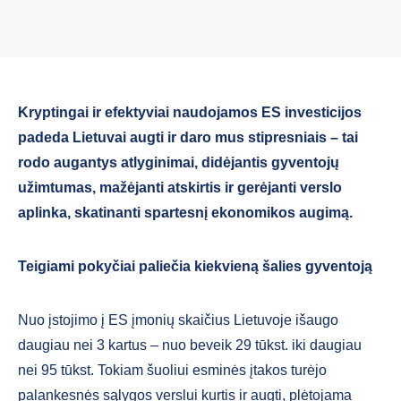
Kryptingai ir efektyviai naudojamos ES investicijos
padeda Lietuvai augti ir daro mus stipresniais – tai
rodo augantys atlyginimai, didėjantis gyventojų
užimtumas, mažėjanti atskirtis ir gerėjanti verslo
aplinka, skatinanti spartesnį ekonomikos augimą.
Teigiami pokyčiai paliečia kiekvieną šalies gyventoją
Nuo įstojimo į ES įmonių skaičius Lietuvoje išaugo
daugiau nei 3 kartus – nuo beveik 29 tūkst. iki daugiau
nei 95 tūkst. Tokiam šuoliui esminės įtakos turėjo
palankesnės sąlygos verslui kurtis ir augti, plėtojama