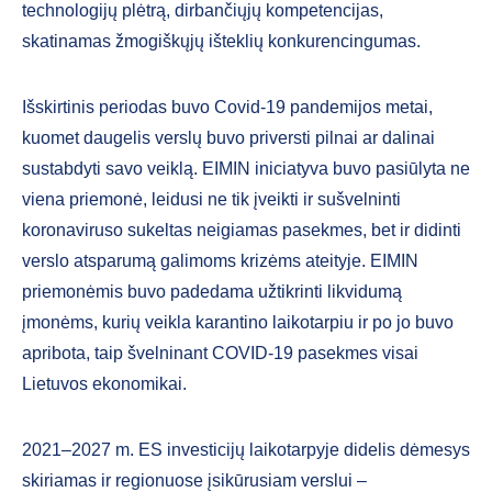
technologijų plėtrą, dirbančiųjų kompetencijas,
skatinamas žmogiškųjų išteklių konkurencingumas.
Išskirtinis periodas buvo Covid-19 pandemijos metai,
kuomet daugelis verslų buvo priversti pilnai ar dalinai
sustabdyti savo veiklą. EIMIN iniciatyva buvo pasiūlyta ne
viena priemonė, leidusi ne tik įveikti ir sušvelninti
koronaviruso sukeltas neigiamas pasekmes, bet ir didinti
verslo atsparumą galimoms krizėms ateityje. EIMIN
priemonėmis buvo padedama užtikrinti likvidumą
įmonėms, kurių veikla karantino laikotarpiu ir po jo buvo
apribota, taip švelninant COVID-19 pasekmes visai
Lietuvos ekonomikai.
2021–2027 m. ES investicijų laikotarpyje didelis dėmesys
skiriamas ir regionuose įsikūrusiam verslui –