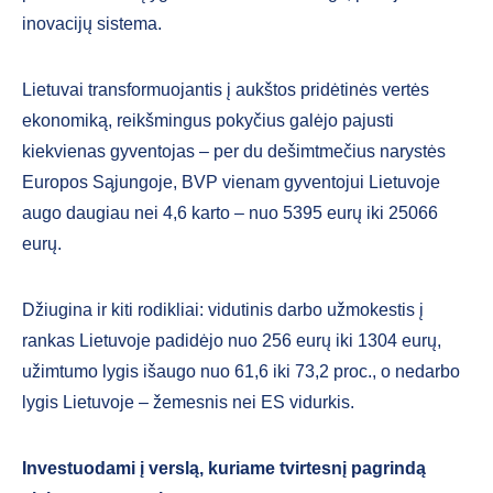
inovacijų sistema.
Lietuvai transformuojantis į aukštos pridėtinės vertės
ekonomiką, reikšmingus pokyčius galėjo pajusti
kiekvienas gyventojas – per du dešimtmečius narystės
Europos Sąjungoje, BVP vienam gyventojui Lietuvoje
augo daugiau nei 4,6 karto – nuo 5395 eurų iki 25066
eurų.
Džiugina ir kiti rodikliai: vidutinis darbo užmokestis į
rankas Lietuvoje padidėjo nuo 256 eurų iki 1304 eurų,
užimtumo lygis išaugo nuo 61,6 iki 73,2 proc., o nedarbo
lygis Lietuvoje – žemesnis nei ES vidurkis.
Investuodami į verslą, kuriame tvirtesnį pagrindą