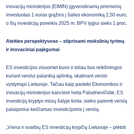
inovacijų ministerijos (EIMIN) įgyvendinamų priemonių
investuotas 1 euras grąžins į šalies ekonomiką 2,50 euro,
o šių investicijų poveikis 2025 m. BPV lygiui sieks 1 proc.
Ateities perspektyvose – stiprinami mokslinių tyrimų
ir inovaciniai pajėgumai
ES investicijos visuomet buvo ir toliau bus reikšmingos
kuriant verslui palankią aplinką, skatinant verslo
vystymąsi Lietuvoje. Tačiau kaip pastebi Ekonomikos ir
inovacijų ministerijos kanclerė Iveta Paludnevičiūtė, ES
investicijų kryptys mūsų šalyje kinta: siekis paremti verslą
palaipsniui keičiamas investicijomis į verslą.
„Viena ir svarbių ES investicijų krypčių Lietuvoje – plėtoti