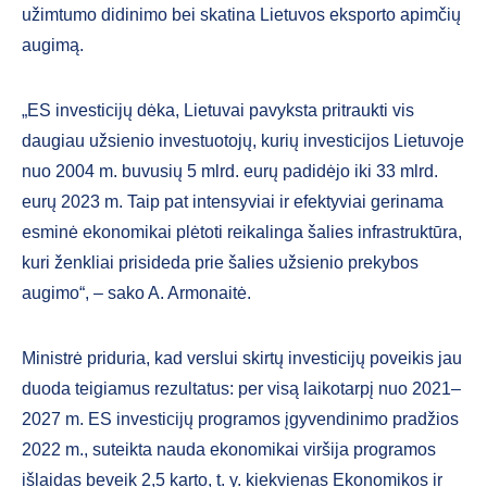
užimtumo didinimo bei skatina Lietuvos eksporto apimčių
augimą.
„ES investicijų dėka, Lietuvai pavyksta pritraukti vis
daugiau užsienio investuotojų, kurių investicijos Lietuvoje
nuo 2004 m. buvusių 5 mlrd. eurų padidėjo iki 33 mlrd.
eurų 2023 m. Taip pat intensyviai ir efektyviai gerinama
esminė ekonomikai plėtoti reikalinga šalies infrastruktūra,
kuri ženkliai prisideda prie šalies užsienio prekybos
augimo“, – sako A. Armonaitė.
Ministrė priduria, kad verslui skirtų investicijų poveikis jau
duoda teigiamus rezultatus: per visą laikotarpį nuo 2021–
2027 m. ES investicijų programos įgyvendinimo pradžios
2022 m., suteikta nauda ekonomikai viršija programos
išlaidas beveik 2,5 karto, t. y. kiekvienas Ekonomikos ir