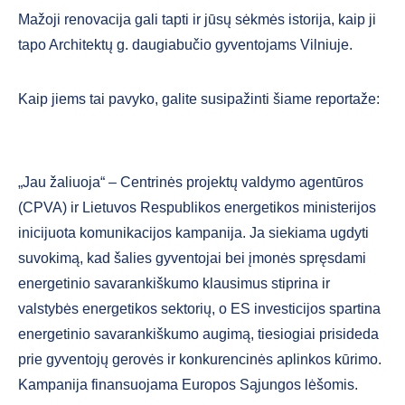
Mažoji renovacija gali tapti ir jūsų sėkmės istorija, kaip ji
tapo Architektų g. daugiabučio gyventojams Vilniuje.
Kaip jiems tai pavyko, galite susipažinti šiame reportaže:
„Jau žaliuoja“ – Centrinės projektų valdymo agentūros
(CPVA) ir Lietuvos Respublikos energetikos ministerijos
inicijuota komunikacijos kampanija. Ja siekiama ugdyti
suvokimą, kad šalies gyventojai bei įmonės spręsdami
energetinio savarankiškumo klausimus stiprina ir
valstybės energetikos sektorių, o ES investicijos spartina
energetinio savarankiškumo augimą, tiesiogiai prisideda
prie gyventojų gerovės ir konkurencinės aplinkos kūrimo.
Kampanija finansuojama Europos Sąjungos lėšomis.