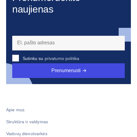
naujienas
Sutinku su
privatumo politika
Prenumeruoti
Apie mus
Struktūra ir valdymas
Vadovų dienotvarkės