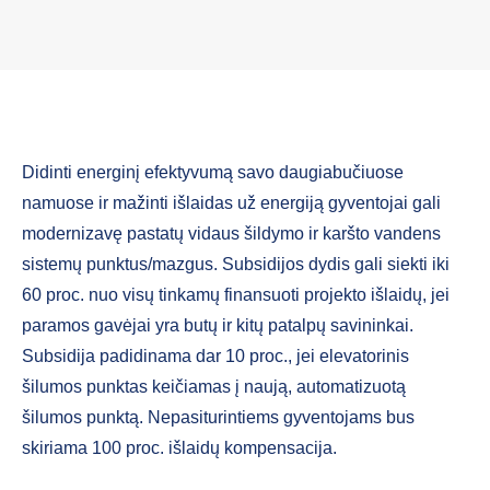
Didinti energinį efektyvumą savo daugiabučiuose
namuose ir mažinti išlaidas už energiją gyventojai gali
modernizavę pastatų vidaus šildymo ir karšto vandens
sistemų punktus/mazgus. Subsidijos dydis gali siekti iki
60 proc. nuo visų tinkamų finansuoti projekto išlaidų, jei
paramos gavėjai yra butų ir kitų patalpų savininkai.
Subsidija padidinama dar 10 proc., jei elevatorinis
šilumos punktas keičiamas į naują, automatizuotą
šilumos punktą. Nepasiturintiems gyventojams bus
skiriama 100 proc. išlaidų kompensacija.