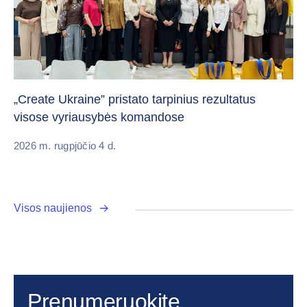
Da
„Create Ukraine” pristato tarpinius rezultatus
pa
visose vyriausybės komandose
20
2026 m. rugpjūčio 4 d.
Visos naujienos
Prenumeruokite