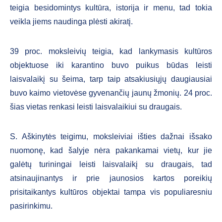
teigia besidomintys kultūra, istorija ir menu, tad tokia
veikla jiems naudinga plėsti akiratį.
39 proc. moksleivių teigia, kad lankymasis kultūros
objektuose iki karantino buvo puikus būdas leisti
laisvalaikį su šeima, tarp taip atsakiusiųjų daugiausiai
buvo kaimo vietovėse gyvenančių jaunų žmonių. 24 proc.
šias vietas renkasi leisti laisvalaikiui su draugais.
S. Aškinytės teigimu, moksleiviai išties dažnai išsako
nuomonę, kad šalyje nėra pakankamai vietų, kur jie
galėtų turiningai leisti laisvalaikį su draugais, tad
atsinaujinantys ir prie jaunosios kartos poreikių
prisitaikantys kultūros objektai tampa vis populiaresniu
pasirinkimu.