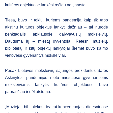
kultūros objektuose lankėsi rečiau nei įprasta.
Tiesa, buvo ir tokių, kuriems pandemija kaip tik tapo
akstinu kultūros objektus lankyti dažniau – tai nurodė
penktadalis apklausoje dalyvavusių moksleivių.
Dauguma jų – miestų gyventojai. Retesni muziejų,
bibliotekų ir kitų objektų lankytojai šiemet buvo kaimo
vietovėse gyvenantys moksleiviai.
Pasak Lietuvos moksleivių sąjungos prezidentės Saros
Aškinytės, pandemijos metu miestuose gyvenantiems
moksleiviams lankytis kultūros objektuose buvo
paprasčiau ir dėl atstumo.
„Muziejai, bibliotekos, teatrai koncentruojasi didesniuose