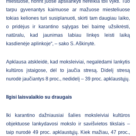
miestuose, norint juose apsilankyti nereikia toli vykti. Tuo
tarpu gyvenantys kaimuose ar mažuose miesteliuose
tokias keliones turi susiplanuoti, skirti tam daugiau laiko,
o pridėjus ir karantino sąlygas bei baimę užsikrėsti,
natūralu, kad jaunimas labiau linkęs leisti laiką
kasdienėje aplinkoje“, – sako S. Aškinytė.
Apklausa atskleidė, kad moksleiviai, negalėdami lankytis
kultūros įstaigose, dėl to jaučia stresą. Didelį stresą
nurodė jaučiantys 8 proc., nedidelį – 39 proc. apklaustųjų.
Ilgisi laisvalaikio su draugais
Iki karantino dažniausiai šalies moksleiviai kultūros
objektuose lankydavosi mokslo ir savišvietos tikslais –
taip nurodė 49 proc. apklaustųjų. Kiek mažiau, 47 proc.,