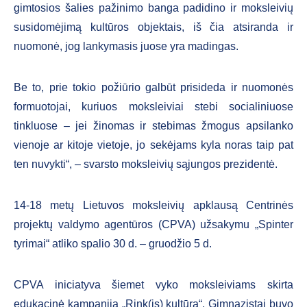
gimtosios šalies pažinimo banga padidino ir moksleivių
susidomėjimą kultūros objektais, iš čia atsiranda ir
nuomonė, jog lankymasis juose yra madingas.
Be to, prie tokio požiūrio galbūt prisideda ir nuomonės
formuotojai, kuriuos moksleiviai stebi socialiniuose
tinkluose – jei žinomas ir stebimas žmogus apsilanko
vienoje ar kitoje vietoje, jo sekėjams kyla noras taip pat
ten nuvykti“, – svarsto moksleivių sąjungos prezidentė.
14-18 metų Lietuvos moksleivių apklausą Centrinės
projektų valdymo agentūros (CPVA) užsakymu „Spinter
tyrimai“ atliko spalio 30 d. – gruodžio 5 d.
CPVA iniciatyva šiemet vyko moksleiviams skirta
edukacinė kampanija „Rink(is) kultūrą“. Gimnazistai buvo