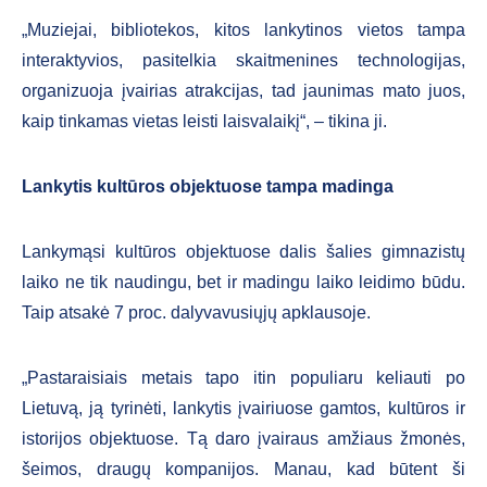
„Muziejai, bibliotekos, kitos lankytinos vietos tampa
interaktyvios, pasitelkia skaitmenines technologijas,
organizuoja įvairias atrakcijas, tad jaunimas mato juos,
kaip tinkamas vietas leisti laisvalaikį“, – tikina ji.
Lankytis kultūros objektuose tampa madinga
Lankymąsi kultūros objektuose dalis šalies gimnazistų
laiko ne tik naudingu, bet ir madingu laiko leidimo būdu.
Taip atsakė 7 proc. dalyvavusiųjų apklausoje.
„Pastaraisiais metais tapo itin populiaru keliauti po
Lietuvą, ją tyrinėti, lankytis įvairiuose gamtos, kultūros ir
istorijos objektuose. Tą daro įvairaus amžiaus žmonės,
šeimos, draugų kompanijos. Manau, kad būtent ši