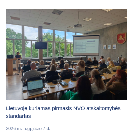
„C
vi
Lietuvoje kuriamas pirmasis NVO atskaitomybės
standartas
20
2026 m. rugpjūčio 7 d.