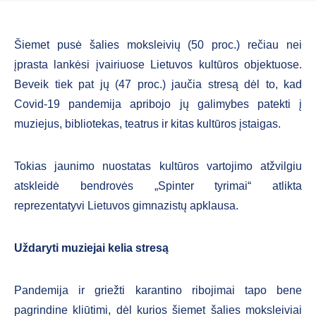
Šiemet pusė šalies moksleivių (50 proc.) rečiau nei
įprasta lankėsi įvairiuose Lietuvos kultūros objektuose.
Beveik tiek pat jų (47 proc.) jaučia stresą dėl to, kad
Covid-19 pandemija apribojo jų galimybes patekti į
muziejus, bibliotekas, teatrus ir kitas kultūros įstaigas.
Tokias jaunimo nuostatas kultūros vartojimo atžvilgiu
atskleidė bendrovės „Spinter tyrimai“ atlikta
reprezentatyvi Lietuvos gimnazistų apklausa.
Uždaryti muziejai kelia stresą
Pandemija ir griežti karantino ribojimai tapo bene
pagrindine kliūtimi, dėl kurios šiemet šalies moksleiviai