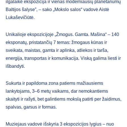
ilgalaikė ekspozicija ir vienas moderniausių planetariumų
Baltijos šalyse”, – sako „Mokslo salos“ vadovė Aistė
Lukaševičiūtė.
Unikalioje ekspozicijoje „Žmogus. Gamta. Mašina“ – 140
eksponatų, pristatančių 7 temas: žmogaus kūnas ir
sveikata, maistas, gamta ir aplinka, atliekos ir tarša,
energija, transportas ir komunikacija. Viską galima liesti ir
išbandyti.
Sukurta ir papildoma zona patiems mažiausiems
lankytojams, 3–6 metų vaikams, dar nemokantiems
skaityti ir rašyti, bet galintiems mokslą patirti per žaidimus,
spalvas, garsus ir formas.
Muziejaus vadovė išskyria 3 ekspozicijos lygius – nuo