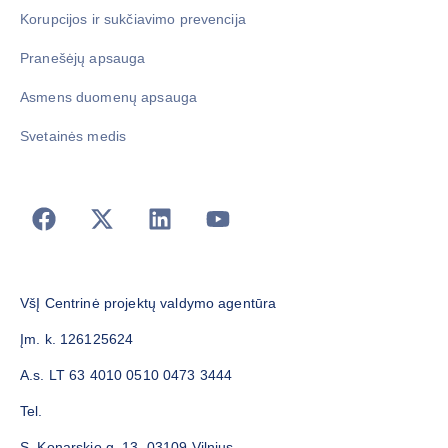
Korupcijos ir sukčiavimo prevencija
Pranešėjų apsauga
Asmens duomenų apsauga
Svetainės medis
VšĮ Centrinė projektų valdymo agentūra
Įm. k. 126125624
A.s. LT 63 4010 0510 0473 3444
Tel.
S. Konarskio g. 13, 03109 Vilnius