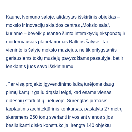
Kaune, Nemuno saloje, atidarytas išskirtinis objektas –
mokslo ir inovacijų sklaidos centras „Mokslo sala“,
kuriame – beveik pusantro šimto interaktyvių eksponatų ir
moderniausias planetariumas Baltijos šalyse. Tai
vienintelis šalyje mokslo muziejus, ne tik prilygstantis
geriausiems tokių muziejų pavyzdžiams pasaulyje, bet ir
lenkiantis juos savo išskirtinumu.
„Per visą projekto įgyvendinimo laiką turėjome daug
pirmų kartų ir galiu drąsiai teigti, kad esame vienas
didesnių startuolių Lietuvoje. Surengtas pirmasis
tarptautinis architektūrinis konkursas, pastatyta 27 metrų
skersmens 250 tonų sverianti ir vos ant vienos sijos
besilaikanti disko konstrukcija, įrengta 140 objektų