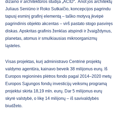
dizaino ir architektūros studija „ACID“. Anot jos architektų
Juliaus Seniūno ir Roko Sutkaičio, koncepcijos pagrindu
tapusį esminį grafinį elementą – taško motyvą įkvėpė
pagrindinis objekto akcentas – virš pastato stogo pasviręs
diskas. Apskritas grafinis ženklas atspindi ir žvaigždynus,
planetas, atomus ir smulkiausias mikroorganizmų
ląsteles.
Visas projektas, kurį administravo Centrinė projektų
valdymo agentūra, kainavo beveik 38 milijonus eurų. Iš
Europos regioninės plėtros fondo pagal 2014–2020 metų
Europos Sąjungos fondų investicijų veiksmų programą
projektui skirta 18,19 mln. eurų. Dar 5 milijonus eurų
skyrė valstybė, o likę 14 milijonų – iš savivaldybės
biudžeto.