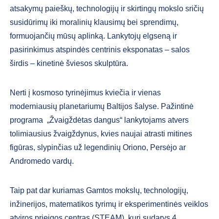
atsakymų paieškų, technologijų ir skirtingų mokslo sričių
susidūrimų iki moralinių klausimų bei sprendimų,
formuojančių mūsų aplinką. Lankytojų elgseną ir
pasirinkimus atspindės centrinis eksponatas – salos
širdis – kinetinė šviesos skulptūra.
Nerti į kosmoso tyrinėjimus kviečia ir vienas
moderniausių planetariumų Baltijos šalyse. Pažintinė
programa „Žvaigždėtas dangus“ lankytojams atvers
tolimiausius žvaigždynus, kvies naujai atrasti mitines
figūras, slypinčias už legendinių Oriono, Persėjo ar
Andromedo vardų.
Taip pat dar kuriamas Gamtos mokslų, technologijų,
inžinerijos, matematikos tyrimų ir eksperimentinės veiklos
atviros prieigos centras (STEAM), kurį sudarys 4