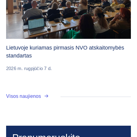
„C
vi
Lietuvoje kuriamas pirmasis NVO atskaitomybės
standartas
20
2026 m. rugpjūčio 7 d.
Visos naujienos