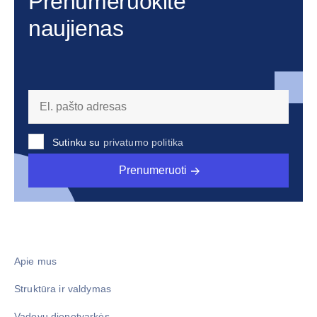
Prenumeruokite
naujienas
Sutinku su
privatumo politika
Prenumeruoti
Apie mus
Struktūra ir valdymas
Vadovų dienotvarkės