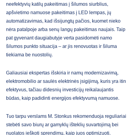
neefektyvių katilų pakeitimas į šilumos siurblius,
apšvietimo namuose pakeitimas į LED lempas, jų
automatizavimas, kad išsijungtų pačios, kuomet nieko
nėra patalpoje arba senų langų pakeitimas naujais. Taip
pat gyvenant daugiabutyje verta pasidomėti namo
šilumos punkto situacija – ar jis renovuotas ir šiluma
tiekiama be nuostolių.
Galiausiai ekspertas išskiria ir namų modernizavimą,
elektromobilio ar saulės elektrinės įsigijimą, kuris yra itin
efektyvus, tačiau didesnių investicijų reikalaujantis
būdas, kaip padidinti energijos efektyvumą namuose.
Tuo tarpu verslams M. Stonkus rekomenduoja reguliariai
stebėti savo biurų ar gamyklų išteklių suvartojimą bei
nuolatos ieškoti sprendimų, kaip juos optimizuoti.