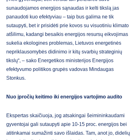
sunaudojamos energijos sąnaudas ir kelti tikslą jas
panaudoti kuo efektyviau – taip bus galima ne tik
sutaupyti, bet ir prisidėti prie kovos su visuotiniu klimato
atšilimu, kadangi besaikis energijos resursų eikvojimas
sukelia ekologines problemas, Lietuvos energetinės
nepriklausomybės didinimo ir kitų svarbių strateginių
tikslų“, – sako Energetikos ministerijos Energijos
efektyvumo politikos grupės vadovas Mindaugas
Stonkus.
Nuo įpročių keitimo iki energijos vartojimo audito
Ekspertas skaičiuoja, jog atsakingai šeimininkaudami
gyventojai gali sutaupyti apie 10-15 proc. energijos bei
atitinkamai sumažinti savo išlaidas. Tam, anot jo, didelių