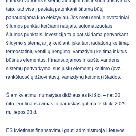
ir karšto vandens sistemų atnaujinimas ir subalansavimas
taip, kad visa į pastatą patenkanti šiluma būtų
panaudojama kuo efektyviau. Jos metu seni, elevatoriniai
šilumos punktai keičiami naujais, automatizuotais
šilumos punktais. Investicija taip pat skiriama pertvarkant
šildymo sistemą ar ją keičiant, įskaitant radiatorių keitimą,
termostatinių ventilių įrengimą, vamzdynų keitimą ir kitus
būtinus elementus. Finansuojamos ir karšto vandens
sistemų pertvarkymo, susijusių elementų keitimo (pvz.,
rankšluosčių džiovintuvų, vamzdynų keitimo) išlaidos.
Šiam kvietimui numatytas didžiausias iki šiol – net 20
mln. eur finansavimas, o paraiškas galima teikti iki 2025
m. liepos 23 d.
ES kvietimus finansavimui gauti administruoja Lietuvos