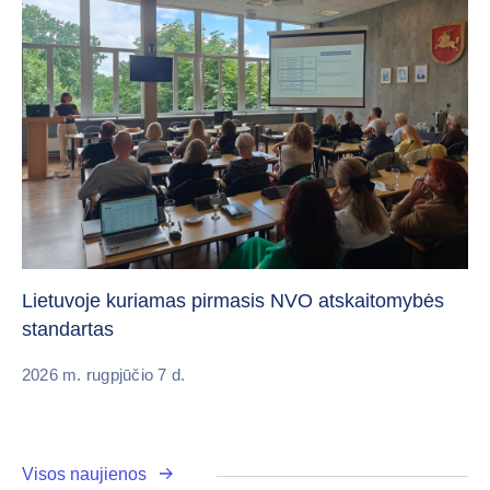
„C
vi
Lietuvoje kuriamas pirmasis NVO atskaitomybės
standartas
20
2026 m. rugpjūčio 7 d.
Visos naujienos