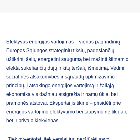
Efektyvus energijos vartojimas – vienas pagrindinių
Europos Sąjungos strateginių tikslų, padėsiančių
užtikrinti šalių energetinį saugumą bei mažinti šiltnamio
efektą sukeliančių dujų ir kitų teršalų išmetimą. Vedini
socialinės atsakomybės ir sąnaudų optimizavimo
principų, į atsakingą energijos vartojimą ir žaliąją
ekonomiką vis dažniau atsigręžia ir namų ūkiai bei
pramonės atstovai. Ekspertai įsitikinę – prisidėti prie
energijos vartojimo efektyvumo bei taupymo ne tik gali,
bet ir privalo kiekvienas.
„Tiek gyventojai, tiek verslai turi peržiūrėti savo