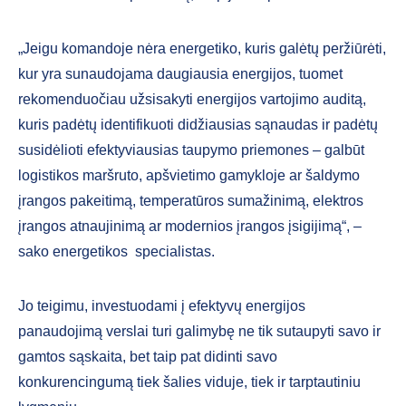
„Jeigu komandoje nėra energetiko, kuris galėtų peržiūrėti,
kur yra sunaudojama daugiausia energijos, tuomet
rekomenduočiau užsisakyti energijos vartojimo auditą,
kuris padėtų identifikuoti didžiausias sąnaudas ir padėtų
susidėlioti efektyviausias taupymo priemones – galbūt
logistikos maršruto, apšvietimo gamykloje ar šaldymo
įrangos pakeitimą, temperatūros sumažinimą, elektros
įrangos atnaujinimą ar modernios įrangos įsigijimą“, –
sako energetikos specialistas.
Jo teigimu, investuodami į efektyvų energijos
panaudojimą verslai turi galimybę ne tik sutaupyti savo ir
gamtos sąskaita, bet taip pat didinti savo
konkurencingumą tiek šalies viduje, tiek ir tarptautiniu