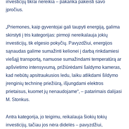
investicijų tikrai nereikia – pakanka pakeisti savo
įpročius.
„Priemones, kaip gyventojai gali taupyti energiją, galima
skirstyti į tris kategorijas: pirmoji nereikalauja jokių
investicijų, tik elgesio pokyčių. Pavyzdžiui, energijos
sąnaudas galime sumažinti kelionei į darbą rinkdamiesi
viešąjį transportą, namuose sumažindami temperatūrą ar
apšvietimo intensyvumą, prižiūrėdami šaldymo kameras,
kad nebūtų apsitraukusios ledu, laiku atlikdami šildymo
įrenginių techninę priežiūrą, išjungdami elektros
prietaisus, kuomet jų nenaudojame“, – patarimais dalijasi
M. Stonkus.
Antra kategorija, jo teigimu, reikalauja šiokių tokių
investicijų, tačiau jos nėra didelės – pavyzdžiui,