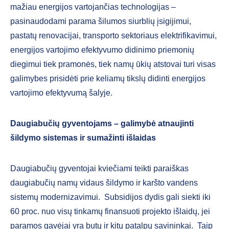
mažiau energijos vartojančias technologijas –
pasinaudodami parama šilumos siurblių įsigijimui,
pastatų renovacijai, transporto sektoriaus elektrifikavimui,
energijos vartojimo efektyvumo didinimo priemonių
diegimui tiek pramonės, tiek namų ūkių atstovai turi visas
galimybes prisidėti prie keliamų tikslų didinti energijos
vartojimo efektyvumą šalyje.
Daugiabučių gyventojams – galimybė atnaujinti
šildymo sistemas ir sumažinti išlaidas
Daugiabučių gyventojai kviečiami teikti paraiškas
daugiabučių namų vidaus šildymo ir karšto vandens
sistemų modernizavimui. Subsidijos dydis gali siekti iki
60 proc. nuo visų tinkamų finansuoti projekto išlaidų, jei
paramos gavėjai yra butų ir kitų patalpų savininkai. Taip