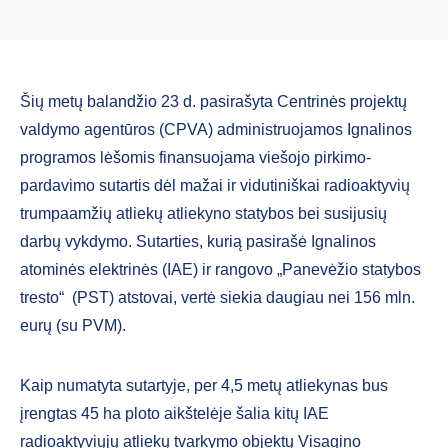
Šių metų balandžio 23 d. pasirašyta Centrinės projektų
valdymo agentūros (CPVA) administruojamos Ignalinos
programos lėšomis finansuojama viešojo pirkimo-
pardavimo sutartis dėl mažai ir vidutiniškai radioaktyvių
trumpaamžių atliekų atliekyno statybos bei susijusių
darbų vykdymo. Sutarties, kurią pasirašė Ignalinos
atominės elektrinės (IAE) ir rangovo „Panevėžio statybos
tresto“ (PST) atstovai, vertė siekia daugiau nei 156 mln.
eurų (su PVM).
Kaip numatyta sutartyje, per 4,5 metų atliekynas bus
įrengtas 45 ha ploto aikštelėje šalia kitų IAE
radioaktyviųjų atliekų tvarkymo objektų Visagino