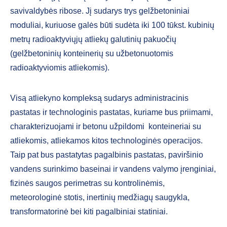
savivaldybės ribose. Jį sudarys trys gelžbetoniniai
moduliai, kuriuose galės būti sudėta iki 100 tūkst. kubinių
metrų radioaktyviųjų atliekų galutinių pakuočių
(gelžbetoninių konteinerių su užbetonuotomis
radioaktyviomis atliekomis).
Visą atliekyno kompleksą sudarys administracinis
pastatas ir technologinis pastatas, kuriame bus priimami,
charakterizuojami ir betonu užpildomi konteineriai su
atliekomis, atliekamos kitos technologinės operacijos.
Taip pat bus pastatytas pagalbinis pastatas, paviršinio
vandens surinkimo baseinai ir vandens valymo įrenginiai,
fizinės saugos perimetras su kontrolinėmis,
meteorologinė stotis, inertinių medžiagų saugykla,
transformatorinė bei kiti pagalbiniai statiniai.