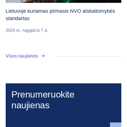
„C
vi
Lietuvoje kuriamas pirmasis NVO atskaitomybės
standartas
20
2026 m. rugpjūčio 7 d.
Visos naujienos
Prenumeruokite
naujienas