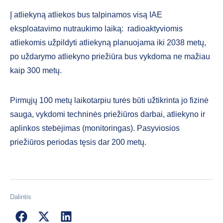
Į atliekyną atliekos bus talpinamos visą IAE
eksploatavimo nutraukimo laiką: radioaktyviomis
atliekomis užpildyti atliekyną planuojama iki 2038 metų,
po uždarymo atliekyno priežiūra bus vykdoma ne mažiau
kaip 300 metų.
Pirmųjų 100 metų laikotarpiu turės būti užtikrinta jo fizinė
sauga, vykdomi techninės priežiūros darbai, atliekyno ir
aplinkos stebėjimas (monitoringas). Pasyviosios
priežiūros periodas tęsis dar 200 metų.
Dalintis