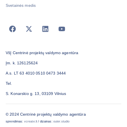
Svetainės medis
VšĮ Centrinė projektų valdymo agentūra
Įm. k. 126125624
A.s. LT 63 4010 0510 0473 3444
Tel.
S. Konarskio g. 13, 03109 Vilnius
© 2024 Centrinė projektų valdymo agentūra
sprendimas:
vcreate.lt
/ dizainas:
outer.studio