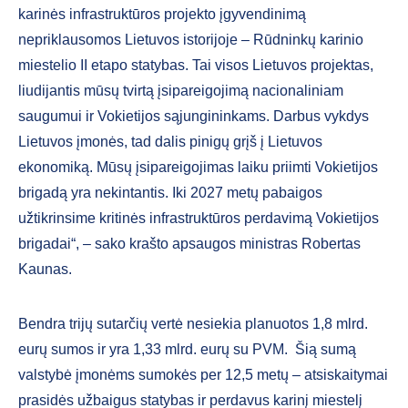
karinės infrastruktūros projekto įgyvendinimą
nepriklausomos Lietuvos istorijoje – Rūdninkų karinio
miestelio II etapo statybas. Tai visos Lietuvos projektas,
liudijantis mūsų tvirtą įsipareigojimą nacionaliniam
saugumui ir Vokietijos sąjungininkams. Darbus vykdys
Lietuvos įmonės, tad dalis pinigų grįš į Lietuvos
ekonomiką. Mūsų įsipareigojimas laiku priimti Vokietijos
brigadą yra nekintantis. Iki 2027 metų pabaigos
užtikrinsime kritinės infrastruktūros perdavimą Vokietijos
brigadai“, – sako krašto apsaugos ministras Robertas
Kaunas.
Bendra trijų sutarčių vertė nesiekia planuotos 1,8 mlrd.
eurų sumos ir yra 1,33 mlrd. eurų su PVM. Šią sumą
valstybė įmonėms sumokės per 12,5 metų – atsiskaitymai
prasidės užbaigus statybas ir perdavus karinį miestelį