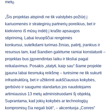
metų.
„Šis projektas atspindi ne tik valstybės požiūrį į
kariuomenės ir strateginių partnerių poreikius, bet ir
kiekvieno iš mūsų indėlį į krašto apsaugos
stiprinimą. Labai kruopščiai rengėmės
konkursui, sutelkdami turimas žinias, patirtį, įrankius ir
resursus tam, kad šiandien galėtume ramiai konstatuoti –
projektas bus įgyvendintas laiku ir tiksliai pagal
reikalavimus. Posakis „statyti, kaip sau“ šiame projekte
įgauna labai tiesmuką reikšmę – turėsime ne tik sukurti
infrastruktūrą, bet ir užtikrinti aukščiausius kokybės,
gerbūvio ir saugumo standartus jos naudotojams
artimiausius 13 metų administruodami šį objektą.
Suprantama, kad jokių kokybės ar technologijų
kompromisų čia negali būti“, – akcentuoja „Conres“