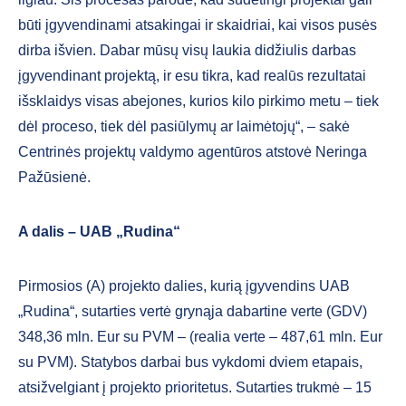
būti įgyvendinami atsakingai ir skaidriai, kai visos pusės
dirba išvien. Dabar mūsų visų laukia didžiulis darbas
įgyvendinant projektą, ir esu tikra, kad realūs rezultatai
išsklaidys visas abejones, kurios kilo pirkimo metu – tiek
dėl proceso, tiek dėl pasiūlymų ar laimėtojų“, – sakė
Centrinės projektų valdymo agentūros atstovė Neringa
Pažūsienė.
A dalis – UAB „Rudina“
Pirmosios (A) projekto dalies, kurią įgyvendins UAB
„Rudina“, sutarties vertė grynąja dabartine verte (GDV)
348,36 mln. Eur su PVM – (realia verte – 487,61 mln. Eur
su PVM). Statybos darbai bus vykdomi dviem etapais,
atsižvelgiant į projekto prioritetus. Sutarties trukmė – 15