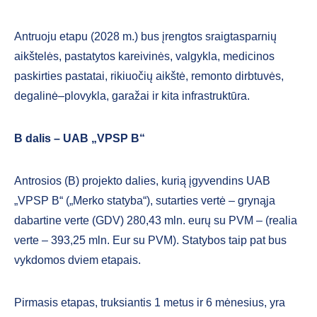
Antruoju etapu (2028 m.) bus įrengtos sraigtasparnių
aikštelės, pastatytos kareivinės, valgykla, medicinos
paskirties pastatai, rikiuočių aikštė, remonto dirbtuvės,
degalinė–plovykla, garažai ir kita infrastruktūra.
B dalis – UAB „VPSP B“
Antrosios (B) projekto dalies, kurią įgyvendins UAB
„VPSP B“ („Merko statyba“), sutarties vertė – grynąja
dabartine verte (GDV) 280,43 mln. eurų su PVM – (realia
verte – 393,25 mln. Eur su PVM). Statybos taip pat bus
vykdomos dviem etapais.
Pirmasis etapas, truksiantis 1 metus ir 6 mėnesius, yra