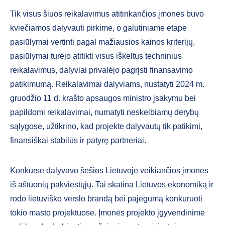
Tik visus šiuos reikalavimus atitinkančios įmonės buvo
kviečiamos dalyvauti pirkime, o galutiniame etape
pasiūlymai vertinti pagal mažiausios kainos kriterijų,
pasiūlymai turėjo atitikti visus iškeltus techninius
reikalavimus, dalyviai privalėjo pagrįsti finansavimo
patikimumą. Reikalavimai dalyviams, nustatyti 2024 m.
gruodžio 11 d. krašto apsaugos ministro įsakymu bei
papildomi reikalavimai, numatyti neskelbiamų derybų
sąlygose, užtikrino, kad projekte dalyvautų tik patikimi,
finansiškai stabilūs ir patyrę partneriai.
Konkurse dalyvavo šešios Lietuvoje veikiančios įmonės
iš aštuonių pakviestųjų. Tai skatina Lietuvos ekonomiką ir
rodo lietuviško verslo brandą bei pajėgumą konkuruoti
tokio masto projektuose. Įmonės projekto įgyvendinime