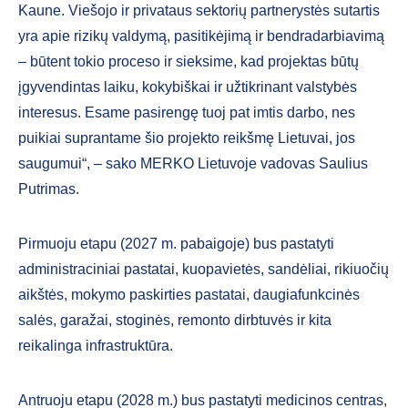
Kaune. Viešojo ir privataus sektorių partnerystės sutartis
yra apie rizikų valdymą, pasitikėjimą ir bendradarbiavimą
– būtent tokio proceso ir sieksime, kad projektas būtų
įgyvendintas laiku, kokybiškai ir užtikrinant valstybės
interesus. Esame pasirengę tuoj pat imtis darbo, nes
puikiai suprantame šio projekto reikšmę Lietuvai, jos
saugumui“, – sako MERKO Lietuvoje vadovas Saulius
Putrimas.
Pirmuoju etapu (2027 m. pabaigoje) bus pastatyti
administraciniai pastatai, kuopavietės, sandėliai, rikiuočių
aikštės, mokymo paskirties pastatai, daugiafunkcinės
salės, garažai, stoginės, remonto dirbtuvės ir kita
reikalinga infrastruktūra.
Antruoju etapu (2028 m.) bus pastatyti medicinos centras,