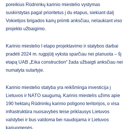
poreikius Rūdninkų karinio miestelio vystymas
suskirstytas pagal prioritetus į du etapus, siekiant dalį
Vokietijos brigados karių priimti anksčiau, nelaukiant viso
projekto užbaigimo.
Karinio miestelio I etapo projektavimo ir statybos darbai
pradėti 2024 m. rugpjūtį vyksta sparčiau nei planuota – šį
etapą UAB „Eika construction“ žada užbaigti anksčiau nei
numatyta sutartyje.
Karinio miestelio statyba yra reikšminga investicija į
Lietuvos ir NATO saugumą. Karinis miestelis užims apie
190 hektarų Rūdninkų karinio poligono teritorijos, o visa
infrastruktūra nuosavybės teise priklausys Lietuvos
valstybei ir bus valdoma bei naudojama ir Lietuvos
kariuomenės.