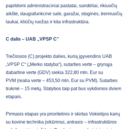
papildomi administraciniai pastatai, sandėliai, rikiuočių
aikštė, daugiafunkcinė salė, garažai, stoginės, treniruočių
laukai, kliūčių ruožas ir kita infrastruktūra.
C dalis – UAB „VPSP C“
Trečiosios (C) projekto dalies, kurią įgyvendins UAB
„VPSP C“ („Merko statyba“), sutarties vertė – grynąja
dabartine verte (GDV) siekia 322,80 mln. Eur su
PVM (realia verte – 453,50 mln. Eur su PVM). Sutarties
trukmė – 15 metų. Statybos taip pat bus vykdomos dviem
etapais.
Pirmasis etapas yra prioritetinis ir skirtas Vokietijos karių
su kovine technika įsikūrimui, antrasis – infrastruktūros