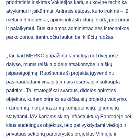
prioritetinis ir skirtas Vokietijos karių su kovine technika
atvykimui ir įsikūrimui. Antrasis etapas, kurio trukmė – 2
metai ir 3 mėnesiai, apims infrastruktūrą, skirtą priežiūrai
ir palaikymui. Bus kuriamos administracinės ir technikos
parko zonos, treniruočių laukai bei kliūčių ruožas.
„Tai, kad MERKO pripažinta laimėtoja net dvejuose
dalyse, mums reiškia didelę atsakomybę ir aiškų
įsipareigojimą. Ruošiamės šį projektą įgyvendinti
pasinaudodami visais turimais resursais ir sukaupta
patirtimi. Tai strategiškai svarbus, didelės apimties
objektas, kuriam prireiks aukščiausių projektų valdymo,
inžinerinių ir organizacinių kompetencijų. Įgijome jų
statydami JAV kariams skirtą infrastruktūrą Pabradėje bei
kitus sudėtingus objektus, taip pat vykdydami viešojo ir
privataus sektorių partnerystės projektus Vilniuje ir