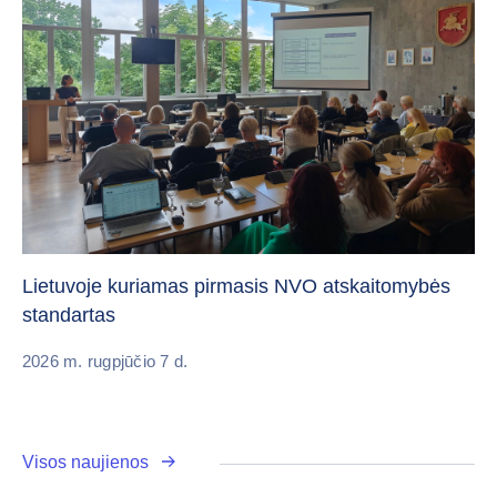
„C
vi
Lietuvoje kuriamas pirmasis NVO atskaitomybės
standartas
20
2026 m. rugpjūčio 7 d.
Visos naujienos