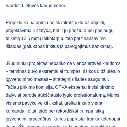
naudoti Lietuvos kariuomenei.
Projekto kaina apima ne tik infrastruktūros objektų
projektavimą ir statybą, bet ir jų priežiūrą bei paslaugų
teikimą 12,5 metų laikotarpiu, taip pat finansavimo
išlaidas (palūkanas ir kitus įsipareigojimus bankams).
„Rūdininkų projektas nepaliko nė vienos erdvės klaidoms
– terminas buvo ekstremaliai trumpas, rizikos didžiulės, o
įgyvendinimo mastas – strateginis šalies saugumui.
Tačiau pirkimo komisija, CPVA ekspertai ir visi pirkimo
dalyviai parodė aukščiausio lygio profesionalumą. Mums
visiems pavyko veikti tiksliai, greitai ir kaip vienai
komandai, o tai leido per rekordiškai trumpą laiką
įgyvendinti procedūras, kurios paprastai trunka keleriopai
ilgiau. Šis procesas parodė, kad sudėtingi projektai gali