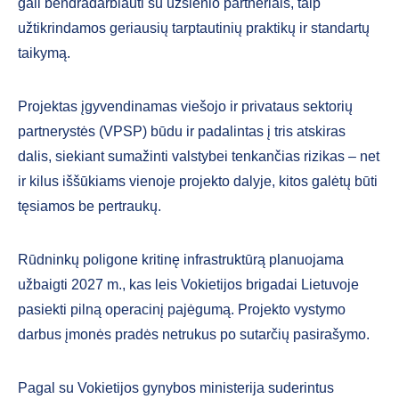
gali bendradarbiauti su užsienio partneriais, taip
užtikrindamos geriausių tarptautinių praktikų ir standartų
taikymą.
Projektas įgyvendinamas viešojo ir privataus sektorių
partnerystės (VPSP) būdu ir padalintas į tris atskiras
dalis, siekiant sumažinti valstybei tenkančias rizikas – net
ir kilus iššūkiams vienoje projekto dalyje, kitos galėtų būti
tęsiamos be pertraukų.
Rūdninkų poligone kritinę infrastruktūrą planuojama
užbaigti 2027 m., kas leis Vokietijos brigadai Lietuvoje
pasiekti pilną operacinį pajėgumą. Projekto vystymo
darbus įmonės pradės netrukus po sutarčių pasirašymo.
Pagal su Vokietijos gynybos ministerija suderintus