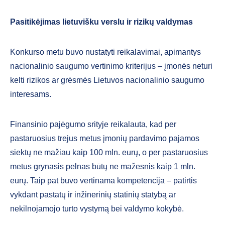
Pasitikėjimas lietuvišku verslu ir rizikų valdymas
Konkurso metu buvo nustatyti reikalavimai, apimantys
nacionalinio saugumo vertinimo kriterijus – įmonės neturi
kelti rizikos ar grėsmės Lietuvos nacionalinio saugumo
interesams.
Finansinio pajėgumo srityje reikalauta, kad per
pastaruosius trejus metus įmonių pardavimo pajamos
siektų ne mažiau kaip 100 mln. eurų, o per pastaruosius
metus grynasis pelnas būtų ne mažesnis kaip 1 mln.
eurų. Taip pat buvo vertinama kompetencija – patirtis
vykdant pastatų ir inžinerinių statinių statybą ar
nekilnojamojo turto vystymą bei valdymo kokybė.