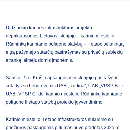
Didžiausio karinės infrastruktūros projekto
nepriklausomos Lietuvos istorijoje – karinio miestelio
Rūdninkų kariniame poligone statybų – II etapo sėkmingą
eigą pažymėjo sutarčių pasirašymas su privačių subjektų
atranką laimėjusiomis įmonėmis.
Sausio 15 d. Krašto apsaugos ministerijoje pasirašytos
sutartys su bendrovėmis UAB „Rudina“, UAB „VPSP B“ ir
UAB „VPSP C“ dėl karinio miestelio Rūdninkų kariniame
poligone II etapo statybų projekto įgyvendinimo.
Karinio miestelio II etapo infrastruktūros sukūrimo su
priežiūros paslaugomis pirkimas buvo pradėtas 2025 m.