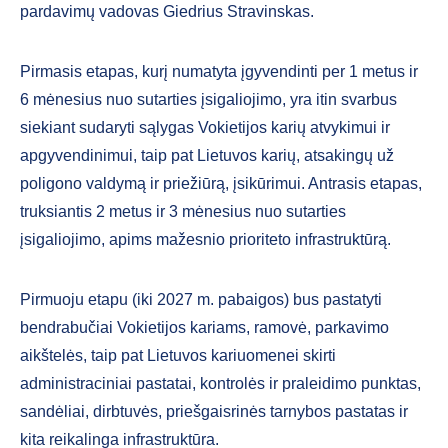
pardavimų vadovas Giedrius Stravinskas.
Pirmasis etapas, kurį numatyta įgyvendinti per 1 metus ir
6 mėnesius nuo sutarties įsigaliojimo, yra itin svarbus
siekiant sudaryti sąlygas Vokietijos karių atvykimui ir
apgyvendinimui, taip pat Lietuvos karių, atsakingų už
poligono valdymą ir priežiūrą, įsikūrimui. Antrasis etapas,
truksiantis 2 metus ir 3 mėnesius nuo sutarties
įsigaliojimo, apims mažesnio prioriteto infrastruktūrą.
Pirmuoju etapu (iki 2027 m. pabaigos) bus pastatyti
bendrabučiai Vokietijos kariams, ramovė, parkavimo
aikštelės, taip pat Lietuvos kariuomenei skirti
administraciniai pastatai, kontrolės ir praleidimo punktas,
sandėliai, dirbtuvės, priešgaisrinės tarnybos pastatas ir
kita reikalinga infrastruktūra.