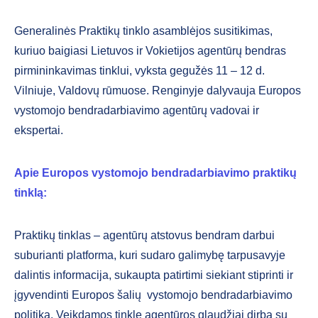
Generalinės Praktikų tinklo asamblėjos susitikimas,
kuriuo baigiasi Lietuvos ir Vokietijos agentūrų bendras
pirmininkavimas tinklui, vyksta gegužės 11 – 12 d.
Vilniuje, Valdovų rūmuose. Renginyje dalyvauja Europos
vystomojo bendradarbiavimo agentūrų vadovai ir
ekspertai.
Apie Europos vystomojo bendradarbiavimo praktikų
tinklą:
Praktikų tinklas – agentūrų atstovus bendram darbui
suburianti platforma, kuri sudaro galimybę tarpusavyje
dalintis informacija, sukaupta patirtimi siekiant stiprinti ir
įgyvendinti Europos šalių vystomojo bendradarbiavimo
politiką. Veikdamos tinkle agentūros glaudžiai dirba su