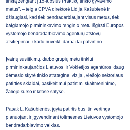
tinklą žengiant į 15-tuosius Praktikų tinklo gyvavimo
metus”, –​ teigia CPVA direktorė Lidija Kašubienė ir
džiaugiasi, kad tiek bendradarbiaujant visus metus, tiek
baigiamojo pirmininkavimo renginio metu išgirsti Europos
vystomojo bendradarbiavimo agentūrų atstovų
atsiliepimai ir kartu nuveikti darbai tai patvirtino.
Įvairių susitikimų, darbo grupių metu tinklui
pirmininkaujančios Lietuvos ir Vokietijos agentūros daug
dėmesio skyrė tinklo strateginei vizijai, viešojo sektoriaus
patirties sklaidai, pasikeitimui patirtimi skaitmeninimo,
žaliojo kurso ir kitose srityse.
Pasak L. Kašubienės, įgyta patirtis bus itin vertinga
planuojant ir įgyvendinant tolimesnes Lietuvos vystomojo
bendradarbiavimo veiklas.