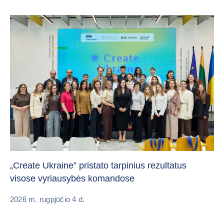
Da
„Create Ukraine” pristato tarpinius rezultatus
pa
visose vyriausybės komandose
20
2026 m. rugpjūčio 4 d.