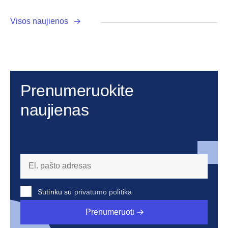
Visos naujienos
Prenumeruokite
naujienas
Sutinku su
privatumo politika
Prenumeruoti