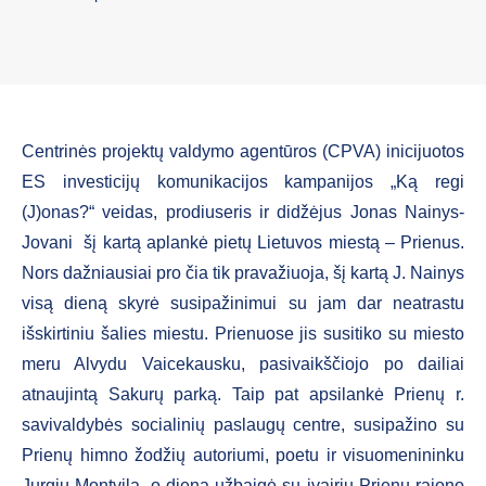
Centrinės projektų valdymo agentūros (CPVA) inicijuotos
ES investicijų komunikacijos kampanijos „Ką regi
(J)onas?“ veidas, prodiuseris ir didžėjus Jonas Nainys-
Jovani šį kartą aplankė pietų Lietuvos miestą – Prienus.
Nors dažniausiai pro čia tik pravažiuoja, šį kartą J. Nainys
visą dieną skyrė susipažinimui su jam dar neatrastu
išskirtiniu šalies miestu. Prienuose jis susitiko su miesto
meru Alvydu Vaicekausku, pasivaikščiojo po dailiai
atnaujintą Sakurų parką. Taip pat apsilankė Prienų r.
savivaldybės socialinių paslaugų centre, susipažino su
Prienų himno žodžių autoriumi, poetu ir visuomenininku
Jurgiu Montvila, o dieną užbaigė su įvairių Prienų rajono