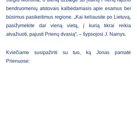
bendruomenių atstovais kalbėdamasis apie esamus bei
būsimus pasikeitimus regione. „Kai keliausite po Lietuvą,
pasižymėkite dar vieną vietą, į kurią tikrai reikia
atvažiuoti, pajusti Prienų dvasią“, – šypsojosi J. Nainys.
Kviečiame susipažinti su tuo, ką Jonas pamatė
Prienuose: