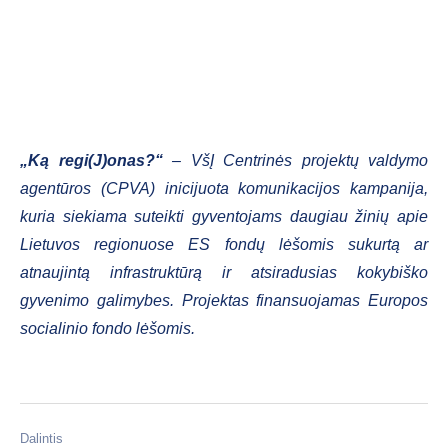
„Ką regi(J)onas?“
– VšĮ Centrinės projektų valdymo
agentūros (CPVA) inicijuota komunikacijos kampanija,
kuria siekiama suteikti gyventojams daugiau žinių apie
Lietuvos regionuose ES fondų lėšomis sukurtą ar
atnaujintą infrastruktūrą ir atsiradusias kokybiško
gyvenimo galimybes. Projektas finansuojamas Europos
socialinio fondo lėšomis.
Dalintis