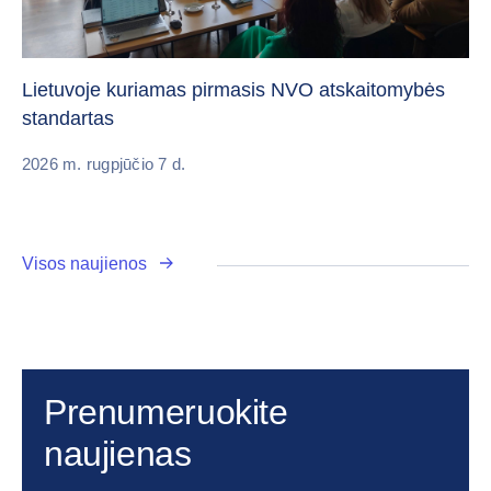
„C
vi
Lietuvoje kuriamas pirmasis NVO atskaitomybės
standartas
20
2026 m. rugpjūčio 7 d.
Visos naujienos
Prenumeruokite
naujienas