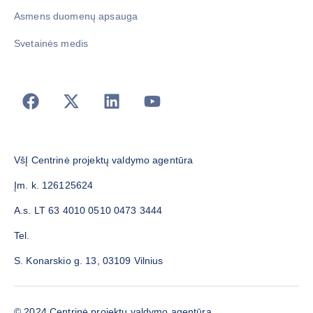
Asmens duomenų apsauga
Svetainės medis
VšĮ Centrinė projektų valdymo agentūra
Įm. k. 126125624
A.s. LT 63 4010 0510 0473 3444
Tel.
S. Konarskio g. 13, 03109 Vilnius
© 2024 Centrinė projektų valdymo agentūra