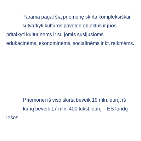
Parama pagal šią priemonę skirta kompleksiškai
sutvarkyti kultūros paveldo objektus ir juos pritaikyti
kultūrinėms ir su jomis susijusioms edukacinėms,
ekonominėms, socialinėms ir kt. reikmėms.
Priemonei iš viso skirta beveik 19 mln. eurų, iš kurių
beveik 17 mln. 400 tūkst. eurų – ES fondų lėšos.