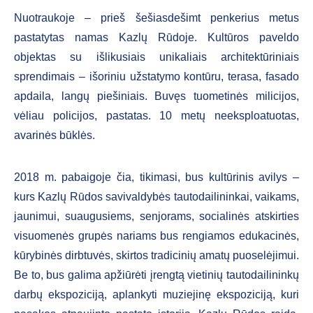
Nuotraukoje – prieš šešiasdešimt penkerius metus
pastatytas namas Kazlų Rūdoje. Kultūros paveldo
objektas su išlikusiais unikaliais architektūriniais
sprendimais – išoriniu užstatymo kontūru, terasa, fasado
apdaila, langų piešiniais. Buvęs tuometinės milicijos,
vėliau policijos, pastatas. 10 metų neeksploatuotas,
avarinės būklės.
2018 m. pabaigoje čia, tikimasi, bus kultūrinis avilys –
kurs Kazlų Rūdos savivaldybės tautodailininkai, vaikams,
jaunimui, suaugusiems, senjorams, socialinės atskirties
visuomenės grupės nariams bus rengiamos edukacinės,
kūrybinės dirbtuvės, skirtos tradicinių amatų puoselėjimui.
Be to, bus galima apžiūrėti įrengtą vietinių tautodailininkų
darbų ekspoziciją, aplankyti muziejinę ekspoziciją, kuri