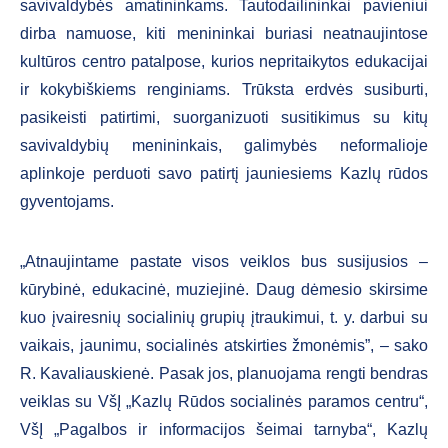
savivaldybės amatininkams. Tautodailininkai pavieniui
dirba namuose, kiti menininkai buriasi neatnaujintose
kultūros centro patalpose, kurios nepritaikytos edukacijai
ir kokybiškiems renginiams. Trūksta erdvės susiburti,
pasikeisti patirtimi, suorganizuoti susitikimus su kitų
savivaldybių menininkais, galimybės neformalioje
aplinkoje perduoti savo patirtį jauniesiems Kazlų rūdos
gyventojams.
„Atnaujintame pastate visos veiklos bus susijusios –
kūrybinė, edukacinė, muziejinė. Daug dėmesio skirsime
kuo įvairesnių socialinių grupių įtraukimui, t. y. darbui su
vaikais, jaunimu, socialinės atskirties žmonėmis”, – sako
R. Kavaliauskienė. Pasak jos, planuojama rengti bendras
veiklas su VšĮ „Kazlų Rūdos socialinės paramos centru“,
VšĮ „Pagalbos ir informacijos šeimai tarnyba“, Kazlų