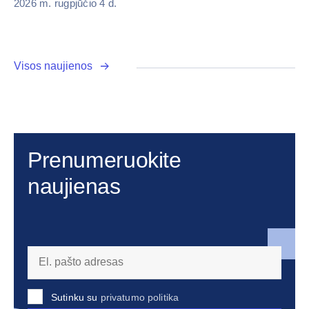
Visos naujienos
Prenumeruokite
naujienas
Sutinku su
privatumo politika
Prenumeruoti