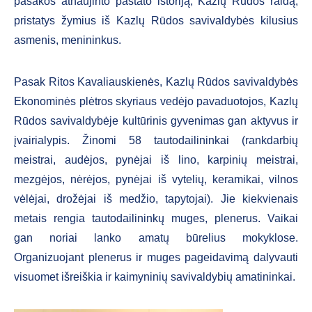
pasakos atnaujinto pastato istoriją, Kazlų Rūdos raidą,
pristatys žymius iš Kazlų Rūdos savivaldybės kilusius
asmenis, menininkus.
Pasak Ritos Kavaliauskienės, Kazlų Rūdos savivaldybės
Ekonominės plėtros skyriaus vedėjo pavaduotojos, Kazlų
Rūdos savivaldybėje kultūrinis gyvenimas gan aktyvus ir
įvairialypis. Žinomi 58 tautodailininkai (rankdarbių
meistrai, audėjos, pynėjai iš lino, karpinių meistrai,
mezgėjos, nėrėjos, pynėjai iš vytelių, keramikai, vilnos
vėlėjai, drožėjai iš medžio, tapytojai). Jie kiekvienais
metais rengia tautodailininkų muges, plenerus. Vaikai
gan noriai lanko amatų būrelius mokyklose.
Organizuojant plenerus ir muges pageidavimą dalyvauti
visuomet išreiškia ir kaimyninių savivaldybių amatininkai.