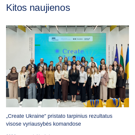
Da
„Create Ukraine” pristato tarpinius rezultatus
pa
visose vyriausybės komandose
20
2026 m. rugpjūčio 4 d.