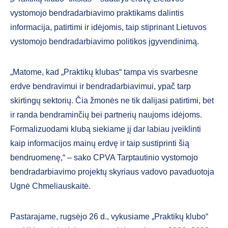
vystomojo bendradarbiavimo praktikams dalintis
informacija, patirtimi ir idėjomis, taip stiprinant Lietuvos
vystomojo bendradarbiavimo politikos įgyvendinimą.
„Matome, kad „Praktikų klubas“ tampa vis svarbesne
erdve bendravimui ir bendradarbiavimui, ypač tarp
skirtingų sektorių. Čia žmonės ne tik dalijasi patirtimi, bet
ir randa bendraminčių bei partnerių naujoms idėjoms.
Formalizuodami klubą siekiame jį dar labiau įveiklinti
kaip informacijos mainų erdvę ir taip sustiprinti šią
bendruomenę,“ – sako CPVA Tarptautinio vystomojo
bendradarbiavimo projektų skyriaus vadovo pavaduotoja
Ugnė Chmeliauskaitė.
Pastarajame, rugsėjo 26 d., vykusiame „Praktikų klubo“