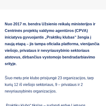
Nuo 2017 m. bendra Užsienio reikalų ministerijos ir
Centrinės projektų valdymo agentūros (CPVA)
iniciatyva gyvuojantis „Praktikų klubas“ žengia į
naują etapą – jis tampa oficialia platforma, vienijančia
viešojo, privataus ir nevyriausybinio sektoriaus
atstovus, dirbančius vystomojo bendradarbiavimo
srityje.
Šiuo metu prie klubo prisijungė 23 organizacijos, tarp
kurių 12 iš viešojo sektoriaus, 9 – privataus ir 2
nevyriausybinės organizacijos.
„Praktikų klubo“ tikslas – sudaryti erdvę Lietuvos