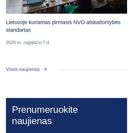
„C
vi
Lietuvoje kuriamas pirmasis NVO atskaitomybės
standartas
20
2026 m. rugpjūčio 7 d.
Visos naujienos
Prenumeruokite
naujienas