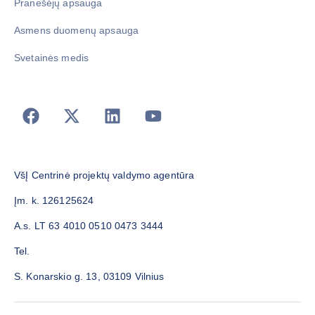
Pranešėjų apsauga
Asmens duomenų apsauga
Svetainės medis
VšĮ Centrinė projektų valdymo agentūra
Įm. k. 126125624
A.s. LT 63 4010 0510 0473 3444
Tel.
S. Konarskio g. 13, 03109 Vilnius