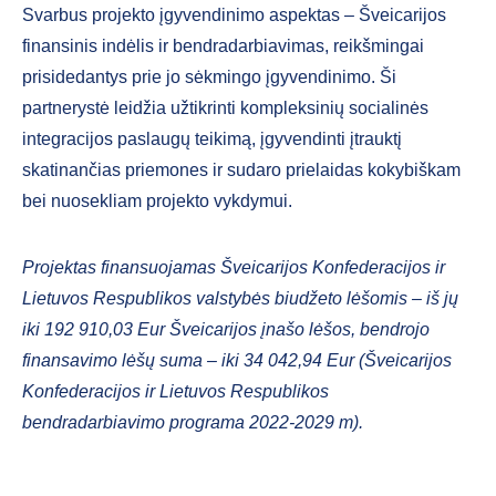
Svarbus projekto įgyvendinimo aspektas – Šveicarijos
finansinis indėlis ir bendradarbiavimas, reikšmingai
prisidedantys prie jo sėkmingo įgyvendinimo. Ši
partnerystė leidžia užtikrinti kompleksinių socialinės
integracijos paslaugų teikimą, įgyvendinti įtrauktį
skatinančias priemones ir sudaro prielaidas kokybiškam
bei nuosekliam projekto vykdymui.
Projektas finansuojamas Šveicarijos Konfederacijos ir
Lietuvos Respublikos valstybės biudžeto lėšomis – iš jų
iki 192 910,03 Eur Šveicarijos įnašo lėšos, bendrojo
finansavimo lėšų suma – iki 34 042,94 Eur (Šveicarijos
Konfederacijos ir Lietuvos Respublikos
bendradarbiavimo programa 2022-2029 m).