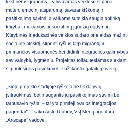
tikslinėms grupėms. Dalyvavimas veiklose stiprina
moterų emocinį atsparumą, savarankiškumą ir
pasitikėjimą savimi, o vaikams suteikia saugią aplinką
kūrybai, mokymuisi ir socialinių įgūdžių ugdymui.
Kūrybinės ir edukacinės veiklos sudaro prielaidas mažinti
socialinę atskirtį, stiprinti ryšius tarp migrantų ir
priimančios visuomenės bei didinti integracijos galimybes
savivaldybių lygmeniu. Projektas toliau tęsiamas siekiant
stiprinti šiuos pasiekimus ir užtikrinti ilgalaikį poveikį.
„Šioje projekto stadijoje ryškėja ne tik dalyvių
įsitraukimas, bet ir augantis jų pasitikėjimas savimi bei
tarpusavio ryšiai – tai yra pirmieji tvarios integracijos
pagrindai“, – sako Aistė Ulubey, VšĮ Menų agentūra
„Artscape“ vadovė.