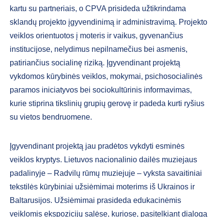
kartu su partneriais, o CPVA prisideda užtikrindama
sklandų projekto įgyvendinimą ir administravimą. Projekto
veiklos orientuotos į moteris ir vaikus, gyvenančius
institucijose, nelydimus nepilnamečius bei asmenis,
patiriančius socialinę riziką. Įgyvendinant projektą
vykdomos kūrybinės veiklos, mokymai, psichosocialinės
paramos iniciatyvos bei sociokultūrinis informavimas,
kurie stiprina tikslinių grupių gerovę ir padeda kurti ryšius
su vietos bendruomene.
Įgyvendinant projektą jau pradėtos vykdyti esminės
veiklos kryptys. Lietuvos nacionalinio dailės muziejaus
padalinyje – Radvilų rūmų muziejuje – vyksta savaitiniai
tekstilės kūrybiniai užsiėmimai moterims iš Ukrainos ir
Baltarusijos. Užsiėmimai prasideda edukacinėmis
veiklomis ekspozicijų salėse, kuriose, pasitelkiant dialogą