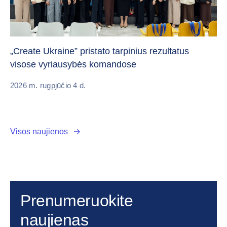
Da
„Create Ukraine” pristato tarpinius rezultatus
pa
visose vyriausybės komandose
20
2026 m. rugpjūčio 4 d.
Visos naujienos
Prenumeruokite
naujienas