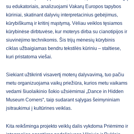
su edukatoriais, analizuojami Vakarų Europos tapybos
kūriniai, skatinant dalyvių interpretacinius gebėjimus,
kūrybiškumą ir kritinį mąstymą. Vėliau veiklos tęsiamos
kūrybinėse dirbtuvėse, kur moterys dirba su cianotipijos ir
siuvinėjimo technikomis. Šis trijų mėnesių kūrybinis
ciklas užbaigiamas bendru tekstilės kūriniu – staltiese,
kuri pristatoma viešai.
Siekiant užtikrinti visavertį moterų dalyvavimą, tuo pačiu
metu organizuojama vaikų priežiūra, kurios metu vaikams
vedami šiuolaikinio šokio užsiėmimai „Dance in Hidden
Museum Corners“, taip sudarant sąlygas šeimyniniam
įsitraukimui į kultūrines veiklas.
Kita reikšminga projekto veiklų dalis vykdoma Priėmimo ir