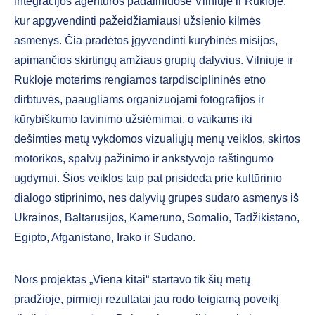
integracijos agentūros padaliniuose Vilniuje ir Rukloje,
kur apgyvendinti pažeidžiamiausi užsienio kilmės
asmenys. Čia pradėtos įgyvendinti kūrybinės misijos,
apimančios skirtingų amžiaus grupių dalyvius. Vilniuje ir
Rukloje moterims rengiamos tarpdisciplininės etno
dirbtuvės, paaugliams organizuojami fotografijos ir
kūrybiškumo lavinimo užsiėmimai, o vaikams iki
dešimties metų vykdomos vizualiųjų menų veiklos, skirtos
motorikos, spalvų pažinimo ir ankstyvojo raštingumo
ugdymui. Šios veiklos taip pat prisideda prie kultūrinio
dialogo stiprinimo, nes dalyvių grupes sudaro asmenys iš
Ukrainos, Baltarusijos, Kamerūno, Somalio, Tadžikistano,
Egipto, Afganistano, Irako ir Sudano.
Nors projektas „Viena kitai“ startavo tik šių metų
pradžioje, pirmieji rezultatai jau rodo teigiamą poveikį