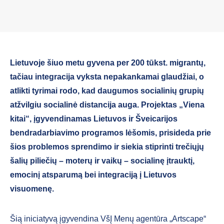
Lietuvoje šiuo metu gyvena per 200 tūkst. migrantų,
tačiau integracija vyksta nepakankamai glaudžiai, o
atlikti tyrimai rodo, kad daugumos socialinių grupių
atžvilgiu socialinė distancija auga. Projektas „Viena
kitai“, įgyvendinamas Lietuvos ir Šveicarijos
bendradarbiavimo programos lėšomis,
prisideda prie
šios problemos sprendimo
ir siekia stiprinti trečiųjų
šalių piliečių – moterų ir vaikų – socialinę įtrauktį,
emocinį atsparumą bei integraciją į Lietuvos
visuomenę.
Šią iniciatyvą įgyvendina VšĮ Menų agentūra „Artscape“