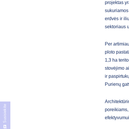
projektas yr
sukuriamos 
erdvės ir i
sektoriaus 
Per artimiau
ploto pasta
1,3 ha terit
stovėjimo ai
ir paspirtuk
Purienų gat
Architektūri
Susisiekite
poreikiams,
efektyvumui 