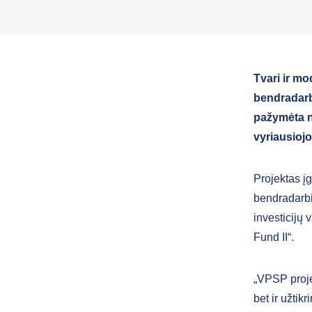
Tvari ir mo
bendradarbi
pažymėta na
vyriausiojo
Projektas į
bendradarbi
investicijų
Fund II“.
„VPSP projek
bet ir užtik