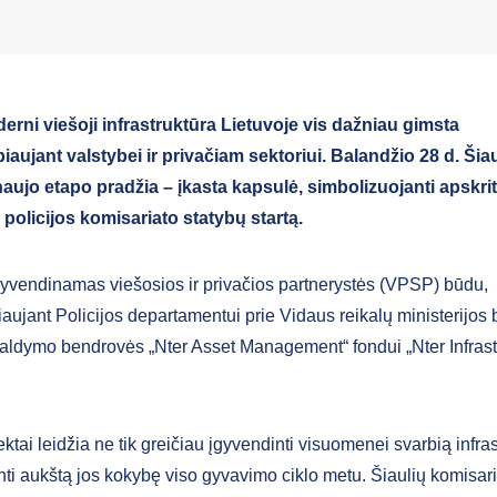
derni viešoji infrastruktūra Lietuvoje vis dažniau gimsta
aujant valstybei ir privačiam sektoriui. Balandžio 28 d. Šia
ujo etapo pradžia – įkasta kapsulė, simbolizuojanti apskrit
 policijos komisariato statybų startą.
gyvendinamas viešosios ir privačios partnerystės (VPSP) būdu,
aujant Policijos departamentui prie Vidaus reikalų ministerijos 
 valdymo bendrovės „Nter Asset Management“ fondui „Nter Infrast
tai leidžia ne tik greičiau įgyvendinti visuomenei svarbią infras
rinti aukštą jos kokybę viso gyvavimo ciklo metu. Šiaulių komisar