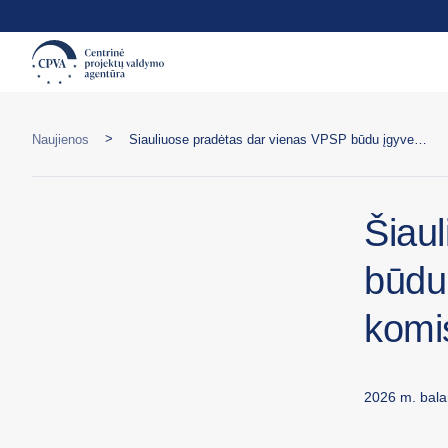
>
Naujienos
Šiauliuose pradėtas dar vienas VPSP būdu įgyvendinamo policijos komisariato projekto etapas
Šiau
būdu
komi
2026 m. bala