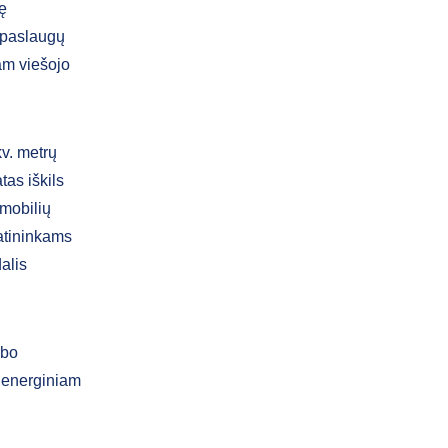
ę
s paslaugų
am viešojo
kv. metrų
tas iškils
omobilių
ratininkams
alis
rbo
, energiniam