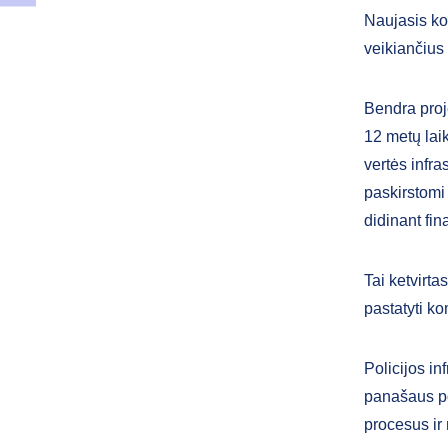
Naujasis ko
veikiančius 
Bendra proj
12 metų lai
vertės infra
paskirstomi 
didinant fin
Tai ketvirta
pastatyti ko
Policijos i
panašaus po
procesus ir