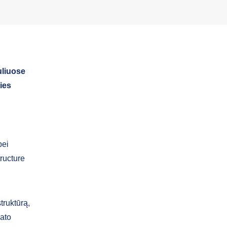
uliuose
ies
bei
ructure
truktūrą,
iato