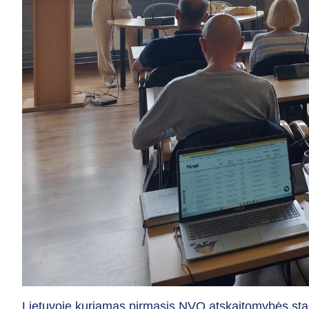
Lietuvoje kuriamas pirmasis NVO atskaitomybės sta