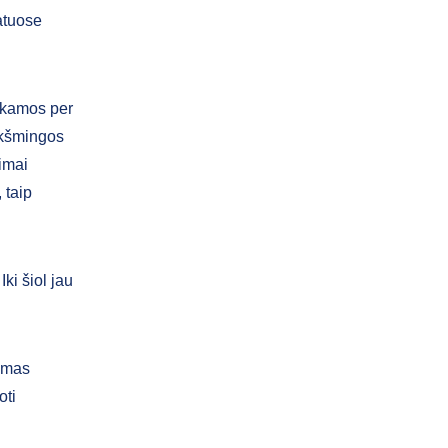
atuose
mokamos per
ikšmingos
jimai
 taip
ki šiol jau
kymas
oti