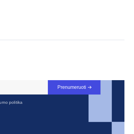
Prenumeruoti
umo politika