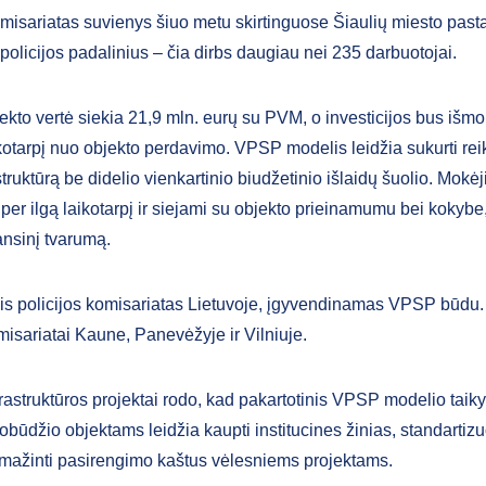
misariatas suvienys šiuo metu skirtinguose Šiaulių miesto past
policijos padalinius – čia dirbs daugiau nei 235 darbuotojai.
ekto vertė siekia 21,9 mln. eurų su PVM, o investicijos bus iš
kotarpį nuo objekto perdavimo. VPSP modelis leidžia sukurti re
struktūrą be didelio vienkartinio biudžetinio išlaidų šuolio. Mokė
per ilgą laikotarpį ir siejami su objekto prieinamumu bei kokybe,
ansinį tvarumą.
sis policijos komisariatas Lietuvoje, įgyvendinamas VPSP būdu. I
misariatai Kaune, Panevėžyje ir Vilniuje.
nfrastruktūros projektai rodo, kad pakartotinis VPSP modelio tai
būdžio objektams leidžia kaupti institucines žinias, standartizu
 mažinti pasirengimo kaštus vėlesniems projektams.