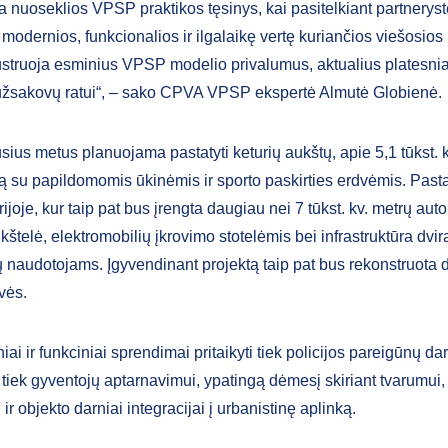
a nuoseklios VPSP praktikos tęsinys, kai pasitelkiant partneryst
modernios, funkcionalios ir ilgalaikę vertę kuriančios viešosio
liustruoja esminius VPSP modelio privalumus, aktualius platesni
užsakovų ratui“, – sako CPVA VPSP ekspertė Almutė Globienė.
sius metus planuojama pastatyti keturių aukštų, apie 5,1 tūkst. 
tą su papildomomis ūkinėmis ir sporto paskirties erdvėmis. Pasta
orijoje, kur taip pat bus įrengta daugiau nei 7 tūkst. kv. metrų aut
kštelė, elektromobilių įkrovimo stotelėmis bei infrastruktūra dvi
ų naudotojams. Įgyvendinant projektą taip pat bus rekonstruota d
vės.
niai ir funkciniai sprendimai pritaikyti tiek policijos pareigūnų da
 tiek gyventojų aptarnavimui, ypatingą dėmesį skiriant tvarumui
ir objekto darniai integracijai į urbanistinę aplinką.