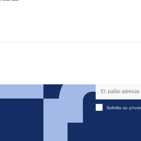
Sutinku su
privat