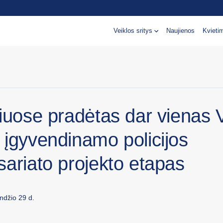
Veiklos sritys
Naujienos
Kvieti
liuose pradėtas dar vienas
 įgyvendinamo policijos
sariato projekto etapas
ndžio 29 d.