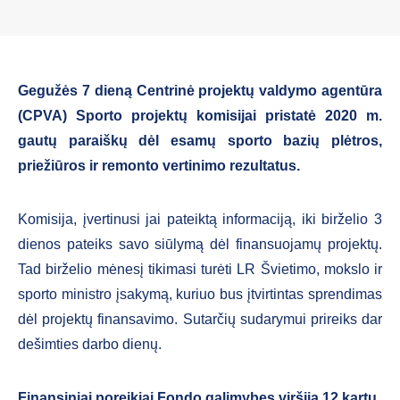
Gegužės 7 dieną Centrinė projektų valdymo agentūra
(CPVA) Sporto projektų komisijai pristatė 2020 m.
gautų paraiškų dėl esamų sporto bazių plėtros,
priežiūros ir remonto vertinimo rezultatus.
Komisija, įvertinusi jai pateiktą informaciją, iki birželio 3
dienos pateiks savo siūlymą dėl finansuojamų projektų.
Tad birželio mėnesį tikimasi turėti LR Švietimo, mokslo ir
sporto ministro įsakymą, kuriuo bus įtvirtintas sprendimas
dėl projektų finansavimo. Sutarčių sudarymui prireiks dar
dešimties darbo dienų.
Finansiniai poreikiai Fondo galimybes viršija 12 kartų