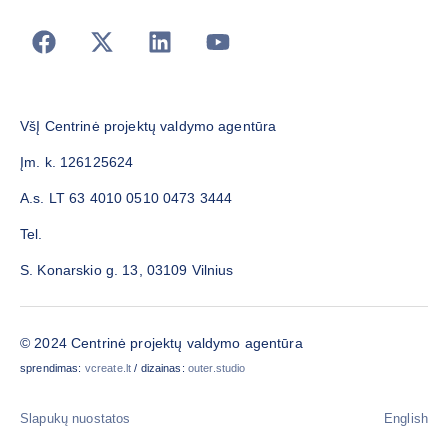
VšĮ Centrinė projektų valdymo agentūra
Įm. k. 126125624
A.s. LT 63 4010 0510 0473 3444
Tel.
S. Konarskio g. 13, 03109 Vilnius
© 2024 Centrinė projektų valdymo agentūra
sprendimas:
vcreate.lt
/ dizainas:
outer.studio
Slapukų nuostatos
English