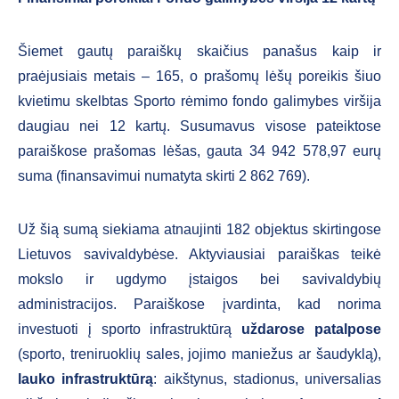
Šiemet gautų paraiškų skaičius panašus kaip ir
praėjusiais metais – 165, o prašomų lėšų poreikis šiuo
kvietimu skelbtas Sporto rėmimo fondo galimybes viršija
daugiau nei 12 kartų. Susumavus visose pateiktose
paraiškose prašomas lėšas, gauta 34 942 578,97 eurų
suma (finansavimui numatyta skirti 2 862 769).
Už šią sumą siekiama atnaujinti 182 objektus skirtingose
Lietuvos savivaldybėse. Aktyviausiai paraiškas teikė
mokslo ir ugdymo įstaigos bei savivaldybių
administracijos. Paraiškose įvardinta, kad norima
investuoti į sporto infrastruktūrą
uždarose patalpose
(sporto, treniruoklių sales, jojimo maniežus ar šaudyklą),
lauko infrastruktūrą
: aikštynus, stadionus, universalias