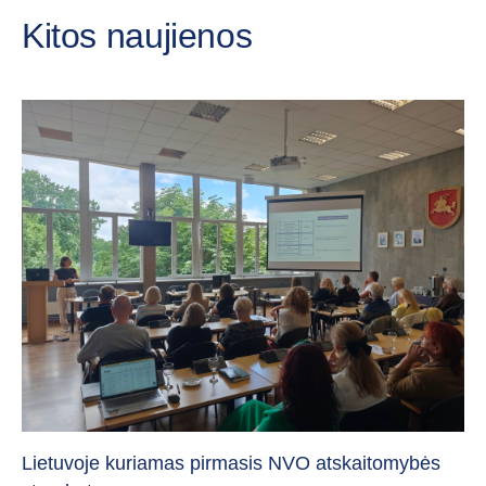
Kitos naujienos
„C
vi
Lietuvoje kuriamas pirmasis NVO atskaitomybės