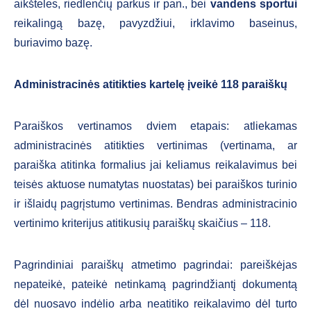
aikšteles, riedlenčių parkus ir pan., bei
vandens sportui
reikalingą bazę, pavyzdžiui, irklavimo baseinus,
buriavimo bazę.
Administracinės atitikties kartelę įveikė 118 paraiškų
Paraiškos vertinamos dviem etapais: atliekamas
administracinės atitikties vertinimas (vertinama, ar
paraiška atitinka formalius jai keliamus reikalavimus bei
teisės aktuose numatytas nuostatas) bei paraiškos turinio
ir išlaidų pagrįstumo vertinimas. Bendras administracinio
vertinimo kriterijus atitikusių paraiškų skaičius – 118.
Pagrindiniai paraiškų atmetimo pagrindai: pareiškėjas
nepateikė, pateikė netinkamą pagrindžiantį dokumentą
dėl nuosavo indėlio arba neatitiko reikalavimo dėl turto