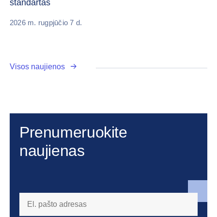
standartas
20
2026 m. rugpjūčio 7 d.
Visos naujienos
Prenumeruokite
naujienas