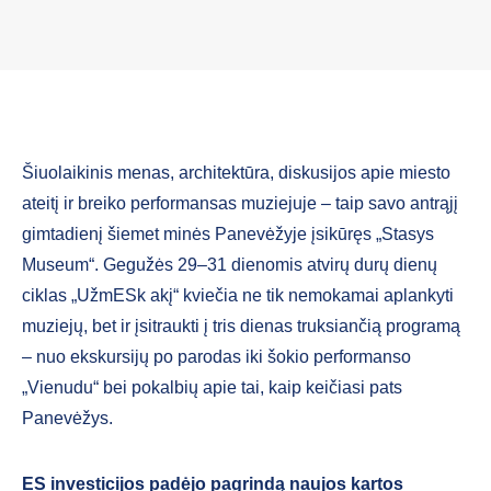
Šiuolaikinis menas, architektūra, diskusijos apie miesto
ateitį ir breiko performansas muziejuje – taip savo antrąjį
gimtadienį šiemet minės Panevėžyje įsikūręs „Stasys
Museum“. Gegužės 29–31 dienomis atvirų durų dienų
ciklas „UžmESk akį“ kviečia ne tik nemokamai aplankyti
muziejų, bet ir įsitraukti į tris dienas truksiančią programą
– nuo ekskursijų po parodas iki šokio performanso
„Vienudu“ bei pokalbių apie tai, kaip keičiasi pats
Panevėžys.
ES investicijos padėjo pagrindą naujos kartos