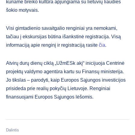
kuriame breiko kultūra apjungiama su lietuvių liaudies
šokio motyvais.
Visi gimtadienio savaitgalio renginiai yra nemokami,
tačiau į ekskursijas būtina išankstinė registracija. Visą
informaciją apie renginį ir registraciją rasite
čia
.
Atvirų durų dienų ciklą „UžmESk akį“ inicijuoja Centrinė
projektų valdymo agentūra kartu su Finansų ministerija.
Jo tikslas – parodyti, kaip Europos Sąjungos investicijos
prisideda prie realių pokyčių Lietuvoje. Renginiai
finansuojami Europos Sąjungos lėšomis.
Dalintis