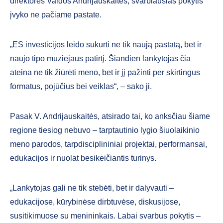
direktorės Vaidos Andrijauskaitės, svarbiausias pokytis
įvyko ne pačiame pastate.
„ES investicijos leido sukurti ne tik naują pastatą, bet ir
naujo tipo muziejaus patirtį. Šiandien lankytojas čia
ateina ne tik žiūrėti meno, bet ir jį pažinti per skirtingus
formatus, pojūčius bei veiklas“, – sako ji.
Pasak V. Andrijauskaitės, atsirado tai, ko anksčiau šiame
regione tiesiog nebuvo – tarptautinio lygio šiuolaikinio
meno parodos, tarpdisciplininiai projektai, performansai,
edukacijos ir nuolat besikeičiantis turinys.
„Lankytojas gali ne tik stebėti, bet ir dalyvauti –
edukacijose, kūrybinėse dirbtuvėse, diskusijose,
susitikimuose su menininkais. Labai svarbus pokytis –