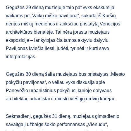
Gegužės 29 dieną muziejuje taip pat vyks ekskursija
vaikams po „Vaikų miško paviljoną“, sukurtą iš Kuršių
nerijos miškų medienos ir anksčiau pristatytą Venecijos
architektūros bienalėje. Tai nėra įprasta muziejaus
ekspozicija – lankytojas čia tampa aktyviu dalyviu.
Paviljonas kviečia liesti, judėti, tyrinėti ir kurti savo
interpretacijas.
Gegužės 30 dieną šalia muziejaus bus pristatytas „Miesto
pokyčių paviljonas“, o vėliau vyks diskusija apie
Panevėžio urbanistinius pokyčius, kurioje dalyvaus
architektai, urbanistai ir miesto viešųjų erdvių kūrėjai.
Sekmadienį, gegužės 31 dieną, muziejaus gimtadienio
savaitgalį užbaigs šokio performansas „Vienudu“,