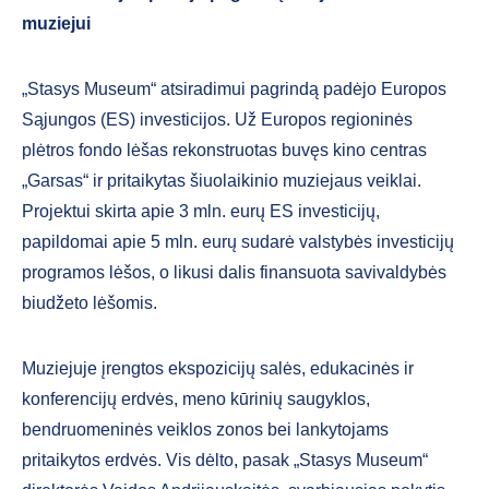
muziejui
„Stasys Museum“ atsiradimui pagrindą padėjo Europos
Sąjungos (ES) investicijos. Už Europos regioninės
plėtros fondo lėšas rekonstruotas buvęs kino centras
„Garsas“ ir pritaikytas šiuolaikinio muziejaus veiklai.
Projektui skirta apie 3 mln. eurų ES investicijų,
papildomai apie 5 mln. eurų sudarė valstybės investicijų
programos lėšos, o likusi dalis finansuota savivaldybės
biudžeto lėšomis.
Muziejuje įrengtos ekspozicijų salės, edukacinės ir
konferencijų erdvės, meno kūrinių saugyklos,
bendruomeninės veiklos zonos bei lankytojams
pritaikytos erdvės. Vis dėlto, pasak „Stasys Museum“