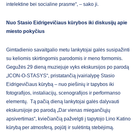
intelektine bei socialine prasme“, – sako ji.
Nuo Stasio Eidrigevičiaus kūrybos iki diskusijų apie
miesto pokyčius
Gimtadienio savaitgalio metu lankytojai galės susipažinti
su keliomis skirtingomis parodomis ir meno formomis.
Gegužės 29 dieną muziejuje vyks ekskursijos po parodą
„ICON-O-STASYS“, pristatančią įvairialypę Stasio
Eidrigevičiaus kūrybą – nuo piešinių ir tapybos iki
fotografijos, instaliacijų, scenografijos ir performanso
elementų. Tą pačią dieną lankytojai galės dalyvauti
ekskursijoje po parodą „Dar vienas miegančiųjų
apsivertimas“, kviečiančią pažvelgti į tapytojo Lino Katino
kūrybą per atmosferą, pojūtį ir sulėtintą stebėjimą.