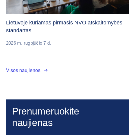
„C
vi
Lietuvoje kuriamas pirmasis NVO atskaitomybės
standartas
20
2026 m. rugpjūčio 7 d.
Visos naujienos
Prenumeruokite
naujienas