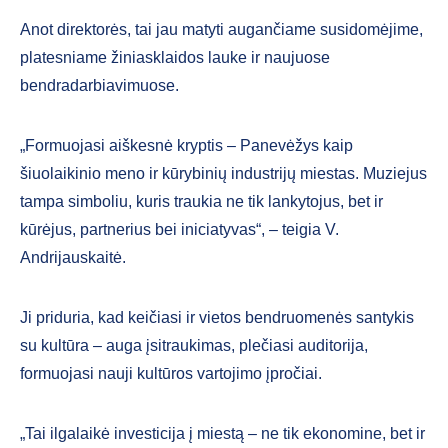
Anot direktorės, tai jau matyti augančiame susidomėjime,
platesniame žiniasklaidos lauke ir naujuose
bendradarbiavimuose.
„Formuojasi aiškesnė kryptis – Panevėžys kaip
šiuolaikinio meno ir kūrybinių industrijų miestas. Muziejus
tampa simboliu, kuris traukia ne tik lankytojus, bet ir
kūrėjus, partnerius bei iniciatyvas“, – teigia V.
Andrijauskaitė.
Ji priduria, kad keičiasi ir vietos bendruomenės santykis
su kultūra – auga įsitraukimas, plečiasi auditorija,
formuojasi nauji kultūros vartojimo įpročiai.
„Tai ilgalaikė investicija į miestą – ne tik ekonomine, bet ir