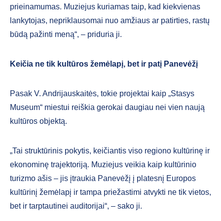
prieinamumas. Muziejus kuriamas taip, kad kiekvienas
lankytojas, nepriklausomai nuo amžiaus ar patirties, rastų
būdą pažinti meną“, – priduria ji.
Keičia ne tik kultūros žemėlapį, bet ir patį Panevėžį
Pasak V. Andrijauskaitės, tokie projektai kaip „Stasys
Museum“ miestui reiškia gerokai daugiau nei vien naują
kultūros objektą.
„Tai struktūrinis pokytis, keičiantis viso regiono kultūrinę ir
ekonominę trajektoriją. Muziejus veikia kaip kultūrinio
turizmo ašis – jis įtraukia Panevėžį į platesnį Europos
kultūrinį žemėlapį ir tampa priežastimi atvykti ne tik vietos,
bet ir tarptautinei auditorijai“, – sako ji.