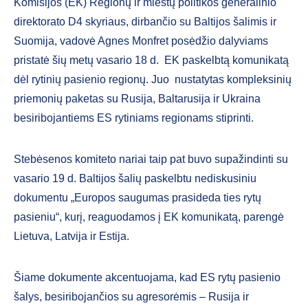
Komisijos (EK) Regionų ir miestų politikos generalinio
direktorato D4 skyriaus, dirbančio su Baltijos šalimis ir
Suomija, vadovė Agnes Monfret posėdžio dalyviams
pristatė šių metų vasario 18 d. EK paskelbtą komunikatą
dėl rytinių pasienio regionų. Juo nustatytas kompleksinių
priemonių paketas su Rusija, Baltarusija ir Ukraina
besiribojantiems ES rytiniams regionams stiprinti.
Stebėsenos komiteto nariai taip pat buvo supažindinti su
vasario 19 d. Baltijos šalių paskelbtu nediskusiniu
dokumentu „Europos saugumas prasideda ties rytų
pasieniu“, kurį, reaguodamos į EK komunikatą, parengė
Lietuva, Latvija ir Estija.
Šiame dokumente akcentuojama, kad ES rytų pasienio
šalys, besiribojančios su agresorėmis – Rusija ir