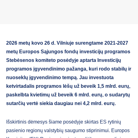
2026 metų kovo 26 d. Vilniuje surengtame 2021-2027
metų Europos Sąjungos fondų investicijų programos
Stebėsenos komiteto posėdyje aptarta Investicijų
programos įgyvendinimo pažanga, kuri rodo stabilų ir
nuoseklų įgyvendinimo tempą. Jau investuota
ketvirtadalis programos lėšų už beveik 1,5 mlrd. eurų,
paskelbta kvietimų už beveik 6 mlrd. eurų, o sudarytų
sutarčių vertė siekia daugiau nei 4,2 mlrd. eurų.
Išskirtinis dėmesys šiame posėdyje skirtas ES rytinių
pasienio regionų valstybių saugumo stiprinimui. Europos