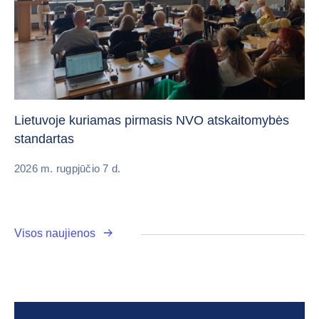
„C
vi
Lietuvoje kuriamas pirmasis NVO atskaitomybės
standartas
20
2026 m. rugpjūčio 7 d.
Visos naujienos