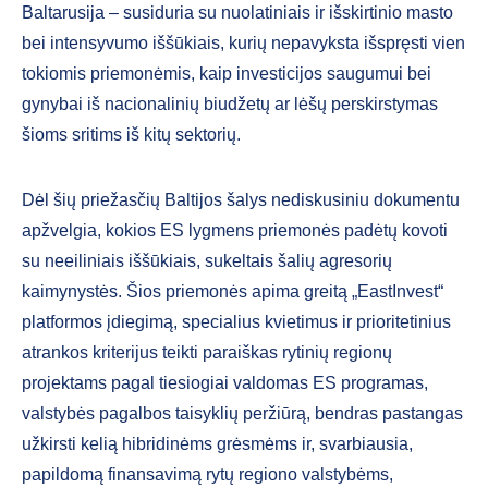
Baltarusija – susiduria su nuolatiniais ir išskirtinio masto
bei intensyvumo iššūkiais, kurių nepavyksta išspręsti vien
tokiomis priemonėmis, kaip investicijos saugumui bei
gynybai iš nacionalinių biudžetų ar lėšų perskirstymas
šioms sritims iš kitų sektorių.
Dėl šių priežasčių Baltijos šalys nediskusiniu dokumentu
apžvelgia, kokios ES lygmens priemonės padėtų kovoti
su neeiliniais iššūkiais, sukeltais šalių agresorių
kaimynystės. Šios priemonės apima greitą „EastInvest“
platformos įdiegimą, specialius kvietimus ir prioritetinius
atrankos kriterijus teikti paraiškas rytinių regionų
projektams pagal tiesiogiai valdomas ES programas,
valstybės pagalbos taisyklių peržiūrą, bendras pastangas
užkirsti kelią hibridinėms grėsmėms ir, svarbiausia,
papildomą finansavimą rytų regiono valstybėms,