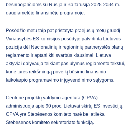
besiribojančioms su Rusija ir Baltarusija 2028-2034 m.
daugiametėje finansinėje programoje.
Posėdžio metu taip pat pristatyta praėjusių metų gruodį
Vyriausybės ES komisijos posėdyje patvirtinta Lietuvos
pozicija dėl Nacionalinių ir regioninių partnerystės planų
reglamento ir aptarti kiti svarbūs klausimai. Lietuva
aktyviai dalyvauja teikiant pasiūlymus reglamento tekstui,
kurie turės reikšmingą poveikį būsimo finansinio
laikotarpio programavimo ir įgyvendinimo sąlygoms.
Centrinė projektų valdymo agentūra (CPVA)
administruoja apie 90 proc. Lietuvai skirtų ES investicijų.
CPVA yra Stebėsenos komiteto narė bei atlieka
Stebėsenos komiteto sekretoriato funkciją.