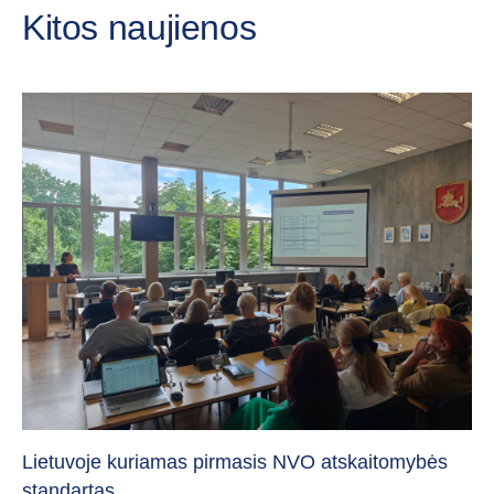
Kitos naujienos
„C
vi
Lietuvoje kuriamas pirmasis NVO atskaitomybės
standartas