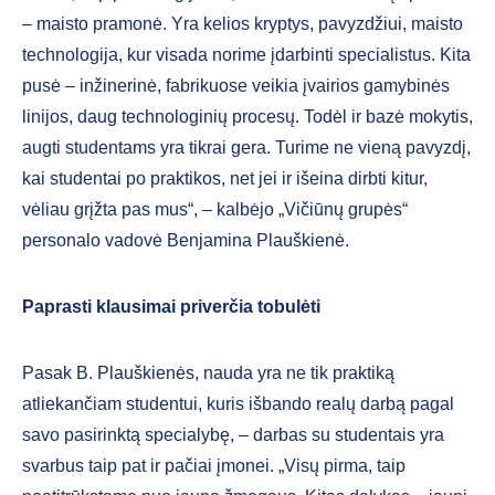
– maisto pramonė. Yra kelios kryptys, pavyzdžiui, maisto
technologija, kur visada norime įdarbinti specialistus. Kita
pusė – inžinerinė, fabrikuose veikia įvairios gamybinės
linijos, daug technologinių procesų. Todėl ir bazė mokytis,
augti studentams yra tikrai gera. Turime ne vieną pavyzdį,
kai studentai po praktikos, net jei ir išeina dirbti kitur,
vėliau grįžta pas mus“, – kalbėjo „Vičiūnų grupės“
personalo vadovė Benjamina Plauškienė.
Paprasti klausimai priverčia tobulėti
Pasak B. Plauškienės, nauda yra ne tik praktiką
atliekančiam studentui, kuris išbando realų darbą pagal
savo pasirinktą specialybę, – darbas su studentais yra
svarbus taip pat ir pačiai įmonei. „Visų pirma, taip