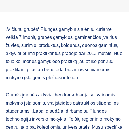
„Vičiūnų grupės“ Plungės gamybinis slėnis, kuriame
veikia 7 įmonių grupės gamyklos, gaminančios įvairius
žuvies, surimio, produktus, koldūnus, duonos gaminius,
aktyviai priimti praktikantus pradėjo dar 2013 metais. Nuo
to laiko įmonės gamyklose praktiką jau atliko per 230
praktikantų, tačiau bendradarbiavimas su įvairiomis
mokymo įstaigomis plečiasi ir toliau.
Grupės įmonės aktyviai bendradarbiauja su įvairiomis
mokymo įstaigomis, yra įsteigtos patrauklios stipendijos
studentams. „Labai glaudžiai dirbame su Plungės
technologijų ir verslo mokykla, Telšių regioninio mokymo
centru, taip pat kolegijomis, universitetais. Mūsų specifika