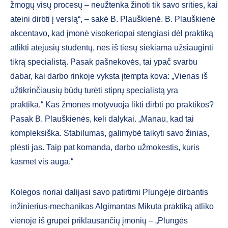
žmogų visų procesų – neužtenka žinoti tik savo srities, kai
ateini dirbti į verslą“, – sakė B. Plauškienė. B. Plauškienė
akcentavo, kad įmonė visokeriopai stengiasi dėl praktiką
atlikti atėjusių studentų, nes iš tiesų siekiama užsiauginti
tikrą specialistą. Pasak pašnekovės, tai ypač svarbu
dabar, kai darbo rinkoje vyksta įtempta kova: „Vienas iš
užtikrinčiausių būdų turėti stiprų specialistą yra
praktika.“ Kas žmones motyvuoja likti dirbti po praktikos?
Pasak B. Plauškienės, keli dalykai. „Manau, kad tai
kompleksiška. Stabilumas, galimybė taikyti savo žinias,
plėsti jas. Taip pat komanda, darbo užmokestis, kuris
kasmet vis auga.“
Kolegos noriai dalijasi savo patirtimi Plungėje dirbantis
inžinierius-mechanikas Algimantas Mikuta praktiką atliko
vienoje iš grupei priklausančių įmonių – „Plungės