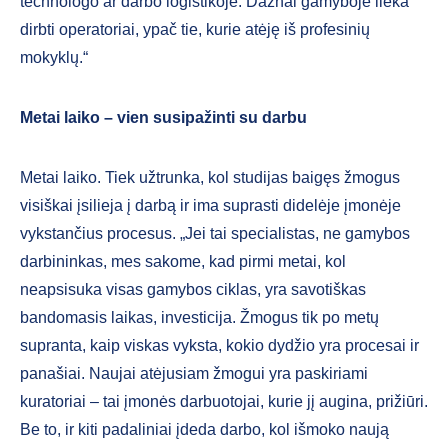
technologo ar darbo logistikoje. Dažnai gamyboje lieka
dirbti operatoriai, ypač tie, kurie atėję iš profesinių
mokyklų.“
Metai laiko – vien susipažinti su darbu
Metai laiko. Tiek užtrunka, kol studijas baigęs žmogus
visiškai įsilieja į darbą ir ima suprasti didelėje įmonėje
vykstančius procesus. „Jei tai specialistas, ne gamybos
darbininkas, mes sakome, kad pirmi metai, kol
neapsisuka visas gamybos ciklas, yra savotiškas
bandomasis laikas, investicija. Žmogus tik po metų
supranta, kaip viskas vyksta, kokio dydžio yra procesai ir
panašiai. Naujai atėjusiam žmogui yra paskiriami
kuratoriai – tai įmonės darbuotojai, kurie jį augina, prižiūri.
Be to, ir kiti padaliniai įdeda darbo, kol išmoko naują