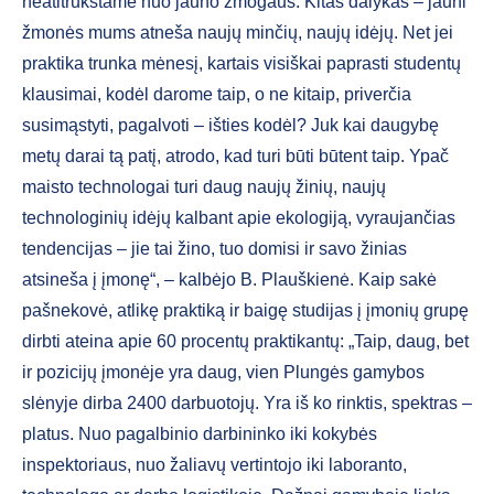
neatitrūkstame nuo jauno žmogaus. Kitas dalykas – jauni
žmonės mums atneša naujų minčių, naujų idėjų. Net jei
praktika trunka mėnesį, kartais visiškai paprasti studentų
klausimai, kodėl darome taip, o ne kitaip, priverčia
susimąstyti, pagalvoti – išties kodėl? Juk kai daugybę
metų darai tą patį, atrodo, kad turi būti būtent taip. Ypač
maisto technologai turi daug naujų žinių, naujų
technologinių idėjų kalbant apie ekologiją, vyraujančias
tendencijas – jie tai žino, tuo domisi ir savo žinias
atsineša į įmonę“, – kalbėjo B. Plauškienė. Kaip sakė
pašnekovė, atlikę praktiką ir baigę studijas į įmonių grupę
dirbti ateina apie 60 procentų praktikantų: „Taip, daug, bet
ir pozicijų įmonėje yra daug, vien Plungės gamybos
slėnyje dirba 2400 darbuotojų. Yra iš ko rinktis, spektras –
platus. Nuo pagalbinio darbininko iki kokybės
inspektoriaus, nuo žaliavų vertintojo iki laboranto,