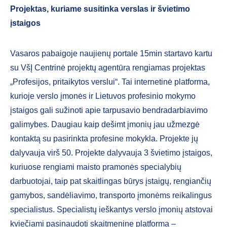
Projektas, kuriame susitinka verslas ir švietimo
įstaigos
Vasaros pabaigoje naujienų portale 15min startavo kartu
su VšĮ Centrinė projektų agentūra rengiamas projektas
„Profesijos, pritaikytos verslui“. Tai internetinė platforma,
kurioje verslo įmonės ir Lietuvos profesinio mokymo
įstaigos gali sužinoti apie tarpusavio bendradarbiavimo
galimybes. Daugiau kaip dešimt įmonių jau užmezgė
kontaktą su pasirinkta profesine mokykla. Projekte jų
dalyvauja virš 50. Projekte dalyvauja 3 švietimo įstaigos,
kuriuose rengiami maisto pramonės specialybių
darbuotojai, taip pat skaitlingas būrys įstaigų, rengiančių
gamybos, sandėliavimo, transporto įmonėms reikalingus
specialistus. Specialistų ieškantys verslo įmonių atstovai
kviečiami pasinaudoti skaitmenine platforma –