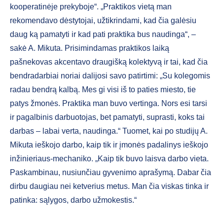
kooperatinėje prekyboje“. „Praktikos vietą man
rekomendavo dėstytojai, užtikrindami, kad čia galėsiu
daug ką pamatyti ir kad pati praktika bus naudinga“, –
sakė A. Mikuta. Prisimindamas praktikos laiką
pašnekovas akcentavo draugišką kolektyvą ir tai, kad čia
bendradarbiai noriai dalijosi savo patirtimi: „Su kolegomis
radau bendrą kalbą. Mes gi visi iš to paties miesto, tie
patys žmonės. Praktika man buvo vertinga. Nors esi tarsi
ir pagalbinis darbuotojas, bet pamatyti, suprasti, koks tai
darbas – labai verta, naudinga.“ Tuomet, kai po studijų A.
Mikuta ieškojo darbo, kaip tik ir įmonės padalinys ieškojo
inžinieriaus-mechaniko. „Kaip tik buvo laisva darbo vieta.
Paskambinau, nusiunčiau gyvenimo aprašymą. Dabar čia
dirbu daugiau nei ketverius metus. Man čia viskas tinka ir
patinka: sąlygos, darbo užmokestis.“