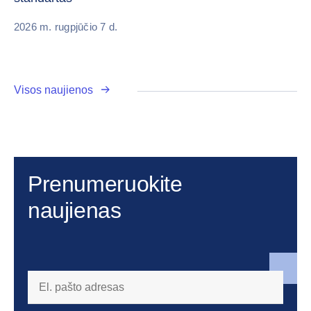
20
2026 m. rugpjūčio 7 d.
Visos naujienos
Prenumeruokite
naujienas