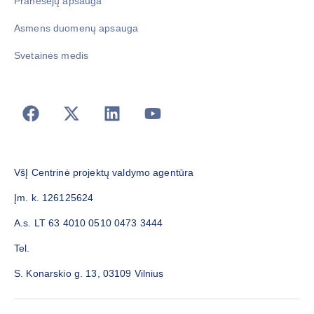
Pranešėjų apsauga
Asmens duomenų apsauga
Svetainės medis
VšĮ Centrinė projektų valdymo agentūra
Įm. k. 126125624
A.s. LT 63 4010 0510 0473 3444
Tel.
S. Konarskio g. 13, 03109 Vilnius