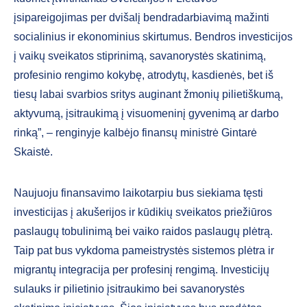
įsipareigojimas per dvišalį bendradarbiavimą mažinti
socialinius ir ekonominius skirtumus. Bendros investicijos
į vaikų sveikatos stiprinimą, savanorystės skatinimą,
profesinio rengimo kokybę, atrodytų, kasdienės, bet iš
tiesų labai svarbios sritys auginant žmonių pilietiškumą,
aktyvumą, įsitraukimą į visuomeninį gyvenimą ar darbo
rinką”, – renginyje kalbėjo finansų ministrė Gintarė
Skaistė.
Naujuoju finansavimo laikotarpiu bus siekiama tęsti
investicijas į akušerijos ir kūdikių sveikatos priežiūros
paslaugų tobulinimą bei vaiko raidos paslaugų plėtrą.
Taip pat bus vykdoma pameistrystės sistemos plėtra ir
migrantų integracija per profesinį rengimą. Investicijų
sulauks ir pilietinio įsitraukimo bei savanorystės