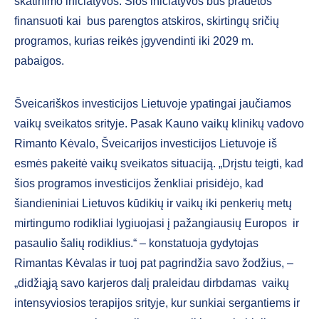
skatinimo iniciatyvos. Šios iniciatyvos bus pradėtos
finansuoti kai bus parengtos atskiros, skirtingų sričių
programos, kurias reikės įgyvendinti iki 2029 m.
pabaigos.
Šveicariškos investicijos Lietuvoje ypatingai jaučiamos
vaikų sveikatos srityje. Pasak Kauno vaikų klinikų vadovo
Rimanto Kėvalo, Šveicarijos investicijos Lietuvoje iš
esmės pakeitė vaikų sveikatos situaciją. „Drįstu teigti, kad
šios programos investicijos ženkliai prisidėjo, kad
šiandieniniai Lietuvos kūdikių ir vaikų iki penkerių metų
mirtingumo rodikliai lygiuojasi į pažangiausių Europos ir
pasaulio šalių rodiklius.“ – konstatuoja gydytojas
Rimantas Kėvalas ir tuoj pat pagrindžia savo žodžius, –
„didžiąją savo karjeros dalį praleidau dirbdamas vaikų
intensyviosios terapijos srityje, kur sunkiai sergantiems ir