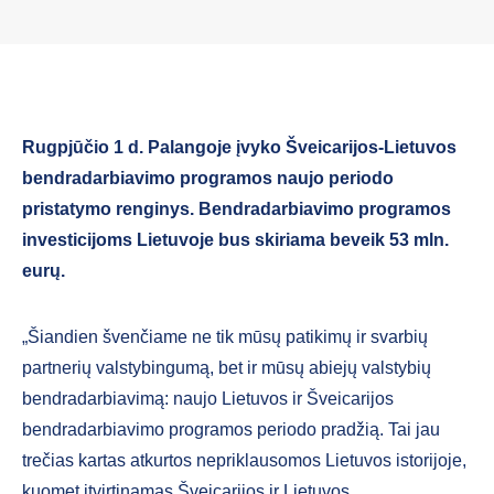
Rugpjūčio 1 d. Palangoje įvyko Šveicarijos-Lietuvos
bendradarbiavimo programos naujo periodo
pristatymo renginys. Bendradarbiavimo programos
investicijoms Lietuvoje bus skiriama beveik 53 mln.
eurų.
„Šiandien švenčiame ne tik mūsų patikimų ir svarbių
partnerių valstybingumą, bet ir mūsų abiejų valstybių
bendradarbiavimą: naujo Lietuvos ir Šveicarijos
bendradarbiavimo programos periodo pradžią. Tai jau
trečias kartas atkurtos nepriklausomos Lietuvos istorijoje,
kuomet įtvirtinamas Šveicarijos ir Lietuvos