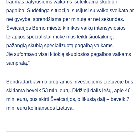
traumas patyrusiems vaikams suteikiama skubioji
pagalba. Sudėtinga situacija, susijusi su vaiko sveikata ar
net gyvybe, sprendžiama per minutę ar net sekundes.
Šveicarijos Berno miesto klinikos vaikų intensyviosios
terapijos specialistai mokė mus teikti šiuolaikinę,
pažangią skubią specializuotą pagalbą vaikams.
Jie suformavo visai kitokią skubiosios pagalbos vaikams
sampratą.“
Bendradarbiavimo programos investicijoms Lietuvoje bus
skiriama beveik 53 mln. eurų. Didžioji dalis lėšų, apie 46
mln. eurų, bus skirti Šveicarijos, o likusią dalį – beveik 7
mln. eurų kofinansuos Lietuva.