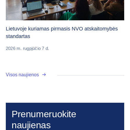
„C
vi
Lietuvoje kuriamas pirmasis NVO atskaitomybės
standartas
20
2026 m. rugpjūčio 7 d.
Visos naujienos
Prenumeruokite
naujienas