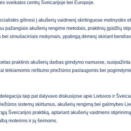
ės sveikatos centrų Šveicarijoje bei Europoje.
ecialistės gilinosi į akušerių vaidmenį skirtinguose motinystės 
su pažangiais akušerių rengimo metodais, praktinių įgūdžių stip
 bei simuliaciniais mokymais, ypatingą dėmesį skiriant bendra
ebėtas praktinis akušerių darbas gimdymo namuose, susipažinta
ai teikiamomis nėštumo priežiūros paslaugomis bei pogimdymini
delegacija taip pat dalyvavo diskusijose apie Lietuvos ir Šveica
riežiūros sistemų skirtumus, akušerių rengimą bei galimybes Lie
erąją Šveicarijos praktiką, aptariant akušerių vaidmens stiprinimą
albą moterims ir jų šeimoms.