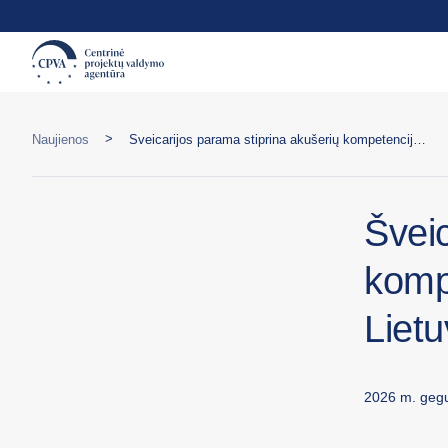
>
Naujienos
Šveicarijos parama stiprina akušerių kompetencijas ir motinystės priežiūrą Lietuvoje
Šveic
kompe
Lietu
2026 m. gegu