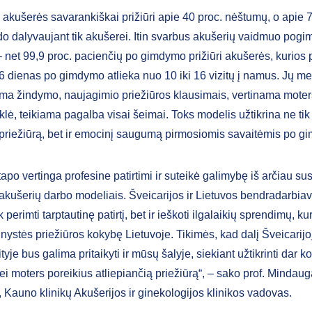
 akušerės savarankiškai prižiūri apie 40 proc. nėštumų, o apie 7
o dalyvaujant tik akušerei. Itin svarbus akušerių vaidmuo pog
– net 99,9 proc. pacienčių po gimdymo prižiūri akušerės, kurios 
6 dienas po gimdymo atlieka nuo 10 iki 16 vizitų į namus. Jų me
ma žindymo, naujagimio priežiūros klausimais, vertinama moters 
lė, teikiama pagalba visai šeimai. Toks modelis užtikrina ne ti
priežiūrą, bet ir emocinį saugumą pirmosiomis savaitėmis po g
 tapo vertinga profesine patirtimi ir suteikė galimybę iš arčiau sus
akušerių darbo modeliais. Šveicarijos ir Lietuvos bendradarbia
k perimti tarptautinę patirtį, bet ir ieškoti ilgalaikių sprendimų, k
tinystės priežiūros kokybę Lietuvoje. Tikimės, kad dalį Šveicarij
ityje bus galima pritaikyti ir mūsų šalyje, siekiant užtikrinti dar 
i moters poreikius atliepiančią priežiūrą“, – sako prof. Mindau
 Kauno klinikų Akušerijos ir ginekologijos klinikos vadovas.