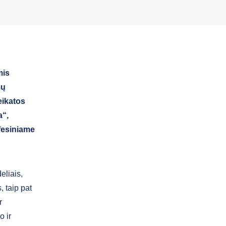
mis
mų
eikatos
a“,
fesiniame
eliais,
, taip pat
r
o ir