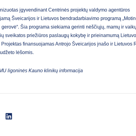
anizuotas įgyvendinant Centrinės projektų valdymo agentūros
jamą Šveicarijos ir Lietuvos bendradarbiavimo programą „Motino
i gerovė“. Šia programa siekiama gerinti nėščiųjų, mamų ir vaik
ių sveikatos priežiūros paslaugų kokybę ir prieinamumą Lietuv
 Projektas finansuojamas Antrojo Šveicarijos įnašo ir Lietuvos
iudžeto lėšomis.
U ligoninės Kauno klinikų informacija