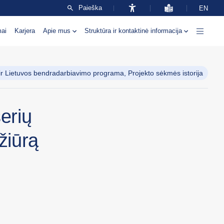
Paieška
EN
mai
Karjera
Apie mus
Struktūra ir kontaktinė informacija
 ir Lietuvos bendradarbiavimo programa, Projekto sėkmės istorija
erių
žiūrą