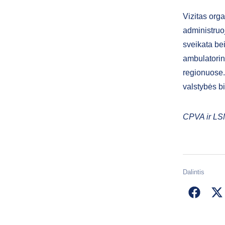
Vizitas org
administruo
sveikata be
ambulatorin
regionuose.
valstybės b
CPVA ir LSM
Dalintis