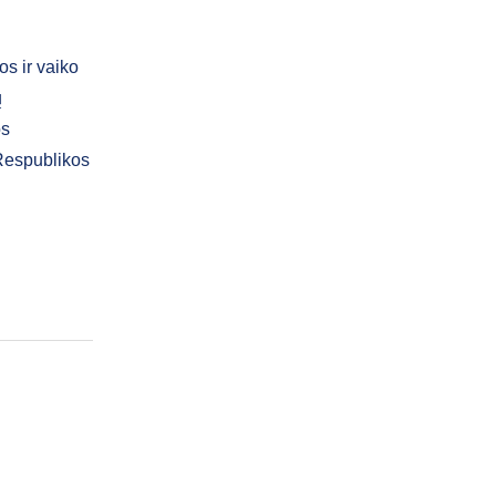
s ir vaiko
ų
os
 Respublikos