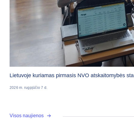
Lietuvoje kuriamas pirmasis NVO atskaitomybės sta
2026 m. rugpjūčio 7 d.
Visos naujienos