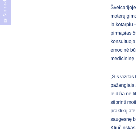
Susisiekite
Šveicarijoje
moterų gimd
laikotarpiu 
pirmąsias 5
konsultuoja
emocinė būk
medicininę 
„Šis vizitas
pažangiais 
leidžia ne ti
stiprinti mo
praktikų ate
saugesnę be
Kliučinskas,