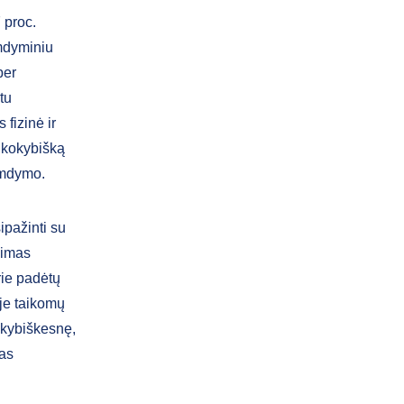
 proc.
imdyminiu
per
tu
fizinė ir
k kokybišką
imdymo.
ipažinti su
vimas
urie padėtų
oje taikomų
kokybiškesnę,
gas