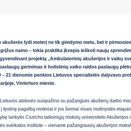
e akušerės lydi moterį ne tik gimdymo metu, bet ir pirmosio
 grįžus namo – tokia praktika įkvepia ieškoti naujų sprendi
Įgyvendinant projektą „Ambulatorinių akušerijos ir vaikų sv
paslaugų gerinimas ir holistinių vaiko raidos paslaugų plėtr
 – 21 dienomis penkios Lietuvos specialistės dalyvavo pro
arijoje, Vinterturo mieste.
 Lietuvos atstovės susipažino su pažangiais akušerių darbo mod
 į tęstinę pagalbą moteriai ir jos šeimai visais motinystės etapais
ybę lankytis Ciuricho taikomųjų mokslų universiteto Akušerijos i
ės sveikatos institute – viename pažangiausių akušerijos moksl