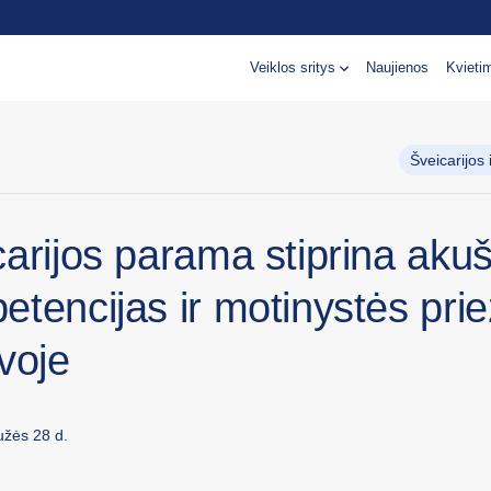
Veiklos sritys
Naujienos
Kvieti
Šveicarijos
arijos parama stiprina akuš
tencijas ir motinystės prie
voje
žės 28 d.