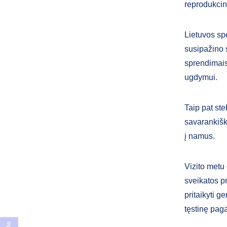
reprodukcin
Lietuvos sp
susipažino 
sprendimais
ugdymui.
Taip pat st
savarankišk
į namus.
Vizito metu 
sveikatos p
pritaikyti g
tęstinę pag