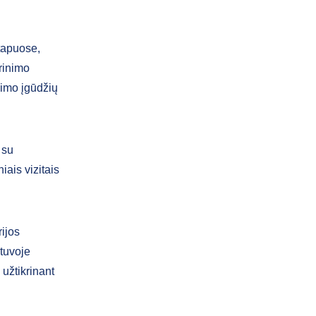
etapuose,
rinimo
vimo įgūdžių
 su
ais vizitais
rijos
tuvoje
 užtikrinant