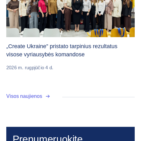
Da
„Create Ukraine” pristato tarpinius rezultatus
pa
visose vyriausybės komandose
20
2026 m. rugpjūčio 4 d.
Visos naujienos
Prenumeruokite