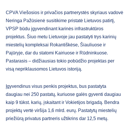
CPVA Viešosios ir privačios partnerystės skyriaus vadovė
Neringa Pažūsienė susitikime pristatė Lietuvos patirtį,
VPSP būdu įgyvendinant karinės infrastruktūros
projektus. Šiuo metu Lietuvoje jau pastatyti trys karinių
miestelių kompleksai Rokantiškėse, Šiauliuose ir
Pajūryje, dar du statomi Kairiuose ir Rūdninkuose.
Pastarasis – didžiausias tokio pobūdžio projektas per
visą nepriklausomos Lietuvos istoriją.
Įgyvendinus visus penkis projektus, bus pastatyta
daugiau nei 250 pastatų, kuriuose galės gyventi daugiau
kaip 9 tūkst. karių, įskaitant ir Vokietijos brigadą. Bendra
projektų vertė viršija 1,6 mlrd. eurų. Pastatytų miestelių
priežiūrą privatus partneris užtikrins dar 12,5 metų.