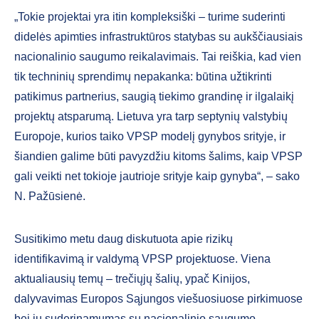
„Tokie projektai yra itin kompleksiški – turime suderinti
didelės apimties infrastruktūros statybas su aukščiausiais
nacionalinio saugumo reikalavimais. Tai reiškia, kad vien
tik techninių sprendimų nepakanka: būtina užtikrinti
patikimus partnerius, saugią tiekimo grandinę ir ilgalaikį
projektų atsparumą. Lietuva yra tarp septynių valstybių
Europoje, kurios taiko VPSP modelį gynybos srityje, ir
šiandien galime būti pavyzdžiu kitoms šalims, kaip VPSP
gali veikti net tokioje jautrioje srityje kaip gynyba“, – sako
N. Pažūsienė.
Susitikimo metu daug diskutuota apie rizikų
identifikavimą ir valdymą VPSP projektuose. Viena
aktualiausių temų – trečiųjų šalių, ypač Kinijos,
dalyvavimas Europos Sąjungos viešuosiuose pirkimuose
bei jų suderinamumas su nacionalinio saugumo