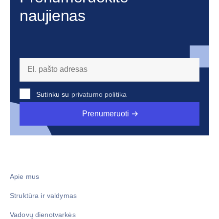
naujienas
Sutinku su
privatumo politika
Prenumeruoti
Apie mus
Struktūra ir valdymas
Vadovų dienotvarkės