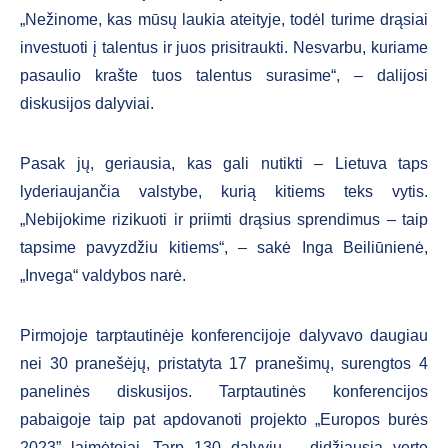
„Nežinome, kas mūsų laukia ateityje, todėl turime drąsiai
investuoti į talentus ir juos prisitraukti. Nesvarbu, kuriame
pasaulio krašte tuos talentus surasime“, – dalijosi
diskusijos dalyviai.
Pasak jų, geriausia, kas gali nutikti – Lietuva taps
lyderiaujančia valstybe, kurią kitiems teks vytis.
„Nebijokime rizikuoti ir priimti drąsius sprendimus – taip
tapsime pavyzdžiu kitiems“, – sakė Inga Beiliūnienė,
„Invega“ valdybos narė.
Pirmojoje tarptautinėje konferencijoje dalyvavo daugiau
nei 30 pranešėjų, pristatyta 17 pranešimų, surengtos 4
panelinės diskusijos. Tarptautinės konferencijos
pabaigoje taip pat apdovanoti projekto „Europos burės
2023” laimėtojai. Tarp 130 dalyvių – didžiausią vertę