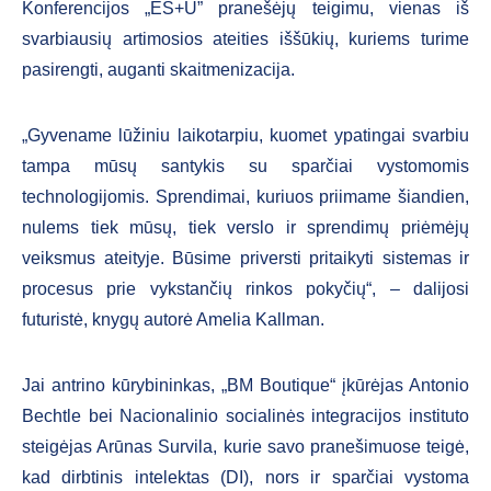
Konferencijos „ES+U” pranešėjų teigimu, vienas iš
svarbiausių artimosios ateities iššūkių, kuriems turime
pasirengti, auganti skaitmenizacija.
„Gyvename lūžiniu laikotarpiu, kuomet ypatingai svarbiu
tampa mūsų santykis su sparčiai vystomomis
technologijomis. Sprendimai, kuriuos priimame šiandien,
nulems tiek mūsų, tiek verslo ir sprendimų priėmėjų
veiksmus ateityje. Būsime priversti pritaikyti sistemas ir
procesus prie vykstančių rinkos pokyčių“, – dalijosi
futuristė, knygų autorė Amelia Kallman.
Jai antrino kūrybininkas, „BM Boutique“ įkūrėjas Antonio
Bechtle bei Nacionalinio socialinės integracijos instituto
steigėjas Arūnas Survila, kurie savo pranešimuose teigė,
kad dirbtinis intelektas (DI), nors ir sparčiai vystoma