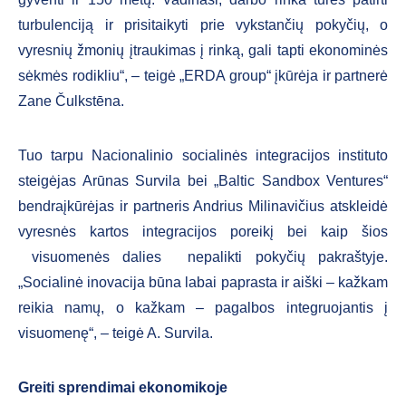
turbulenciją ir prisitaikyti prie vykstančių pokyčių, o
vyresnių žmonių įtraukimas į rinką, gali tapti ekonominės
sėkmės rodikliu“, – teigė „ERDA group“ įkūrėja ir partnerė
Zane Čulkstēna.
Tuo tarpu Nacionalinio socialinės integracijos instituto
steigėjas Arūnas Survila bei „Baltic Sandbox Ventures“
bendraįkūrėjas ir partneris Andrius Milinavičius atskleidė
vyresnės kartos integracijos poreikį bei kaip šios
visuomenės dalies nepalikti pokyčių pakraštyje.
„Socialinė inovacija būna labai paprasta ir aiški – kažkam
reikia namų, o kažkam – pagalbos integruojantis į
visuomenę“, – teigė A. Survila.
Greiti sprendimai ekonomikoje