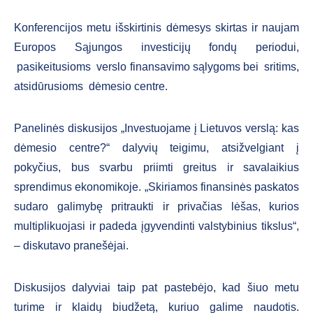
Konferencijos metu išskirtinis dėmesys skirtas ir naujam
Europos Sąjungos investicijų fondų periodui,
pasikeitusioms verslo finansavimo sąlygoms bei sritims,
atsidūrusioms dėmesio centre.
Panelinės diskusijos „Investuojame į Lietuvos verslą: kas
dėmesio centre?“ dalyvių teigimu, atsižvelgiant į
pokyčius, bus svarbu priimti greitus ir savalaikius
sprendimus ekonomikoje. „Skiriamos finansinės paskatos
sudaro galimybę pritraukti ir privačias lėšas, kurios
multiplikuojasi ir padeda įgyvendinti valstybinius tikslus“,
– diskutavo pranešėjai.
Diskusijos dalyviai taip pat pastebėjo, kad šiuo metu
turime ir klaidų biudžetą, kuriuo galime naudotis.