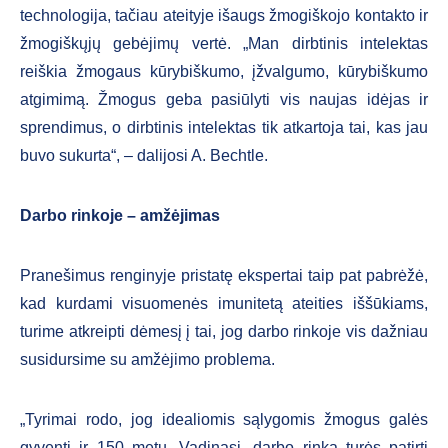
technologija, tačiau ateityje išaugs žmogiškojo kontakto ir
žmogiškųjų gebėjimų vertė. „Man dirbtinis intelektas
reiškia žmogaus kūrybiškumo, įžvalgumo, kūrybiškumo
atgimimą. Žmogus geba pasiūlyti vis naujas idėjas ir
sprendimus, o dirbtinis intelektas tik atkartoja tai, kas jau
buvo sukurta“, – dalijosi A. Bechtle.
Darbo rinkoje – amžėjimas
Pranešimus renginyje pristatę ekspertai taip pat pabrėžė,
kad kurdami visuomenės imunitetą ateities iššūkiams,
turime atkreipti dėmesį į tai, jog darbo rinkoje vis dažniau
susidursime su amžėjimo problema.
„Tyrimai rodo, jog idealiomis sąlygomis žmogus galės
gyventi ir 150 metų. Vadinasi, darbo rinka turės patirti