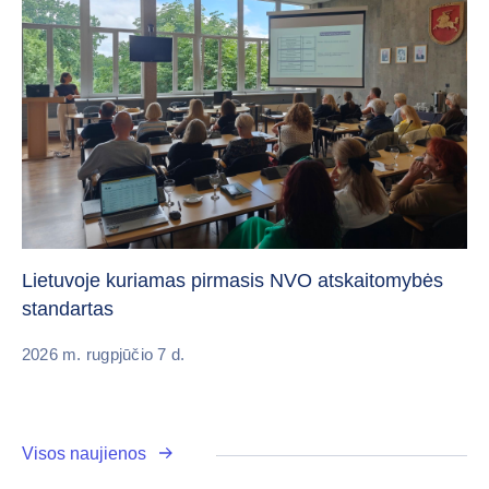
„C
vi
Lietuvoje kuriamas pirmasis NVO atskaitomybės
standartas
20
2026 m. rugpjūčio 7 d.
Visos naujienos