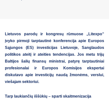
Lietuvos parodų ir kongresų rūmuose „Litexpo“
įvyko pirmoji tarptautinė konferencija apie Europos
Sąjungos (ES) investicijas Lietuvoje, Sanglaudos
politikos ateitį ir ateities tendencijas. Jos metu trijų
Baltijos šalių finansų ministrai, patyrę tarptautiniai
profesionalai ir Europos Komisijos ekspertai
diskutavo apie investicijų naudą žmonėms, verslui,
viešajam sektoriui.
Tarp laukiančių iššūkių – sparti skaitmenizacija