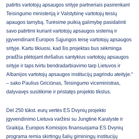
patirtis vartotojų apsaugos srityje partneriais pasirenkant
Teisingumo ministeriją ir Valstybinę vartotojų teisių
apaugos tarnybą. Turėsime puikią galimybę pasidalinti
savo patirtimi kuriant vartotojų apsaugos sistemą ir
įgyvendinant Europos Sąjungos teisę vartotojų apsaugos
srityje. Kartu tikiuosi, kad šis projektas bus sėkminga
pradžia plėtojant dvišalius santykius vartotojų apsaugos
srityje ir taps tvirtu bendradarbiavimo tarp Lietuvos ir
Albanijos vartotojų apsaugos institucijų pagrindu ateityje.“
– sako Paulius Griciūnas, Teisingumo viceministras,
dalyvavęs susitikime ir pristatęs projekto tikslus.
Dėl 250 tūkst. eurų vertės ES Dvynių projekto
įgyvendinimo Lietuva varžėsi su Jungtinė Karalyste ir
Graikija. Europos Komisijos finansuojama ES Dvynių
programa remia skirtingų šalių giminingų institucijų