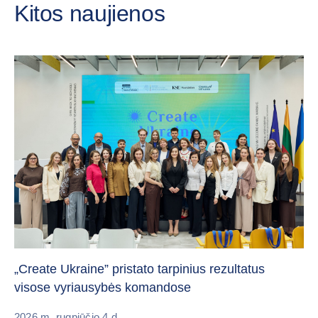
Kitos naujienos
Da
„Create Ukraine” pristato tarpinius rezultatus
pa
visose vyriausybės komandose
20
2026 m. rugpjūčio 4 d.