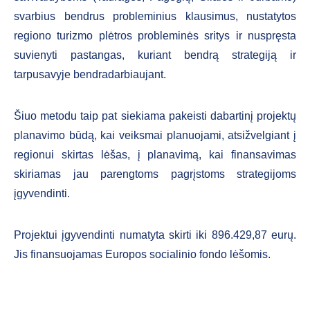
svarbius bendrus probleminius klausimus, nustatytos
regiono turizmo plėtros probleminės sritys ir nuspręsta
suvienyti pastangas, kuriant bendrą strategiją ir
tarpusavyje bendradarbiaujant.
Šiuo metodu taip pat siekiama pakeisti dabartinį projektų
planavimo būdą, kai veiksmai planuojami, atsižvelgiant į
regionui skirtas lėšas, į planavimą, kai finansavimas
skiriamas jau parengtoms pagrįstoms strategijoms
įgyvendinti.
Projektui įgyvendinti numatyta skirti iki 896.429,87 eurų.
Jis finansuojamas Europos socialinio fondo lėšomis.