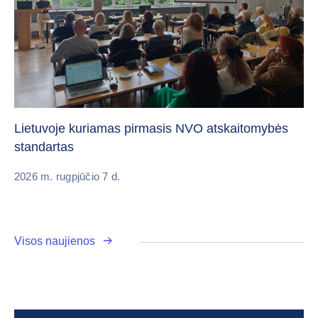
„C
vi
Lietuvoje kuriamas pirmasis NVO atskaitomybės
standartas
20
2026 m. rugpjūčio 7 d.
Visos naujienos