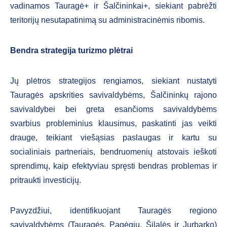
vadinamos Tauragė+ ir Šalčininkai+, siekiant pabrėžti
teritorijų nesutapatinimą su administracinėmis ribomis.
Bendra strategija turizmo plėtrai
Jų plėtros strategijos rengiamos, siekiant nustatyti
Tauragės apskrities savivaldybėms, Šalčininkų rajono
savivaldybei bei greta esančioms savivaldybėms
svarbius probleminius klausimus, paskatinti jas veikti
drauge, teikiant viešąsias paslaugas ir kartu su
socialiniais partneriais, bendruomenių atstovais ieškoti
sprendimų, kaip efektyviau spręsti bendras problemas ir
pritraukti investicijų.
Pavyzdžiui, identifikuojant Tauragės regiono
savivaldybėms (Tauragės, Pagėgių, Šilalės ir Jurbarko)