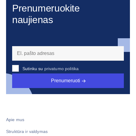
Prenumeruokite
naujienas
Sutinku su
privatumo politika
Prenumeruoti
Apie mus
Struktūra ir valdymas