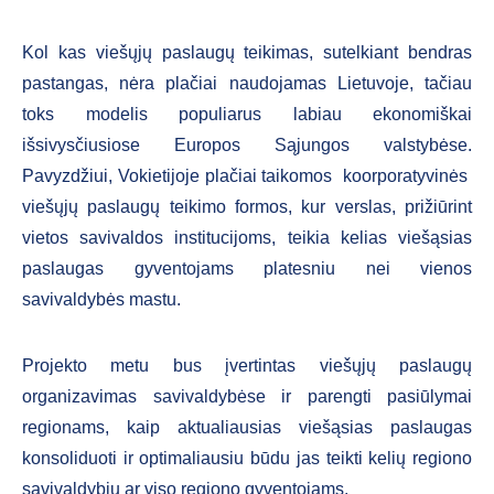
Kol kas viešųjų paslaugų teikimas, sutelkiant bendras
pastangas, nėra plačiai naudojamas Lietuvoje, tačiau
toks modelis populiarus labiau ekonomiškai
išsivysčiusiose Europos Sąjungos valstybėse.
Pavyzdžiui, Vokietijoje plačiai taikomos koorporatyvinės
viešųjų paslaugų teikimo formos, kur verslas, prižiūrint
vietos savivaldos institucijoms, teikia kelias viešąsias
paslaugas gyventojams platesniu nei vienos
savivaldybės mastu.
Projekto metu bus įvertintas viešųjų paslaugų
organizavimas savivaldybėse ir parengti pasiūlymai
regionams, kaip aktualiausias viešąsias paslaugas
konsoliduoti ir optimaliausiu būdu jas teikti kelių regiono
savivaldybių ar viso regiono gyventojams.