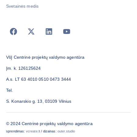
Svetainės medis
VšĮ Centrinė projektų valdymo agentūra
Įm. k. 126125624
A.s. LT 63 4010 0510 0473 3444
Tel.
S. Konarskio g. 13, 03109 Vilnius
© 2024 Centrinė projektų valdymo agentūra
sprendimas:
vcreate.lt
/ dizainas:
outer.studio