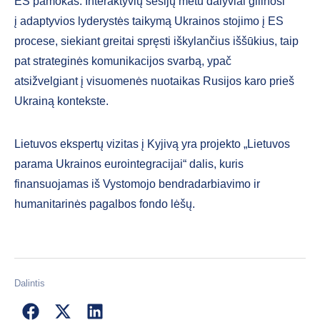
ES pamokas. Interaktyvių sesijų metu dalyviai gilinosi
į adaptyvios lyderystės taikymą Ukrainos stojimo į ES
procese, siekiant greitai spręsti iškylančius iššūkius, taip
pat strateginės komunikacijos svarbą, ypač
atsižvelgiant į visuomenės nuotaikas Rusijos karo prieš
Ukrainą kontekste.
Lietuvos ekspertų vizitas į Kyjivą yra projekto „Lietuvos
parama Ukrainos eurointegracijai“ dalis, kuris
finansuojamas iš Vystomojo bendradarbiavimo ir
humanitarinės pagalbos fondo lėšų.
Dalintis