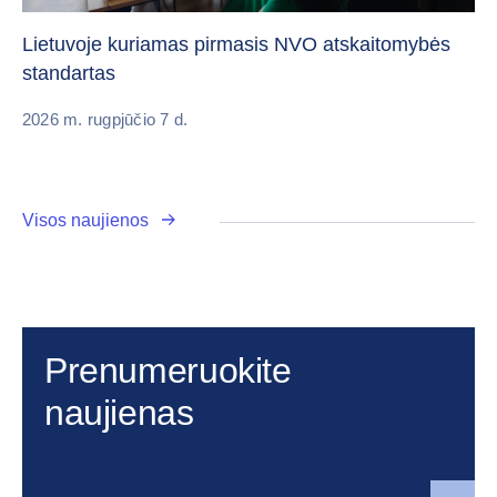
„C
vi
Lietuvoje kuriamas pirmasis NVO atskaitomybės
standartas
20
2026 m. rugpjūčio 7 d.
Visos naujienos
Prenumeruokite
naujienas