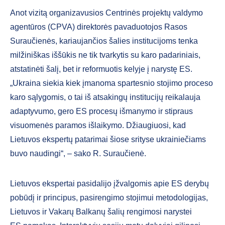
Anot vizitą organizavusios Centrinės projektų valdymo
agentūros (CPVA) direktorės pavaduotojos Rasos
Suraučienės, kariaujančios šalies institucijoms tenka
milžiniškas iššūkis ne tik tvarkytis su karo padariniais,
atstatinėti šalį, bet ir reformuotis kelyje į narystę ES.
„Ukraina siekia kiek įmanoma spartesnio stojimo proceso
karo sąlygomis, o tai iš atsakingų institucijų reikalauja
adaptyvumo, gero ES procesų išmanymo ir stipraus
visuomenės paramos išlaikymo. Džiaugiuosi, kad
Lietuvos ekspertų patarimai šiose srityse ukrainiečiams
buvo naudingi“, – sako R. Suraučienė.
Lietuvos ekspertai pasidalijo įžvalgomis apie ES derybų
pobūdį ir principus, pasirengimo stojimui metodologijas,
Lietuvos ir Vakarų Balkanų šalių rengimosi narystei