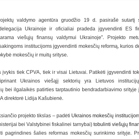
rojektų valdymo agentūra gruodžio
19 d.
pasirašė sutartį
delegacija Ukrainoje ir oficialiai pradeda įgyvendinti ES f
Parama viešųjų finansų valdymui Ukrainoje”. Projekto me
sakingoms institucijoms įgyvendinti mokesčių reformą, kurios 
kybė mokesčių ir muitų srityse.
is įvykis tiek CPVA, tiek ir visai Lietuvai. Patikėti įgyvendinti t
tiprinant Ukrainos viešąjį sektorių yra Lietuvos institucij
 bei ilgalaikės patirties tarptautinio bendradarbiavimo srityje 
 direktorė Lidija Kašubienė.
siančio projekto tikslas – padėti
Ukrainos mokesčių institucijom
sterijai bei Valstybinei fiskalinei tarnybai)
tobulinti viešųjų fin
ti pagrindines šalies reformas mokesčių surinkimo srityje. P