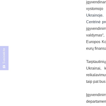
įgyvendina
vystomojo 
Ukrainoje.
Centrinė p
įgyvendini
valdymas“,
Europos Ko
eurų finans
Susisiekite
Tarptautini
Ukrainai, 
reikalavimu
taip pat bus
Įgyvendinim
departament