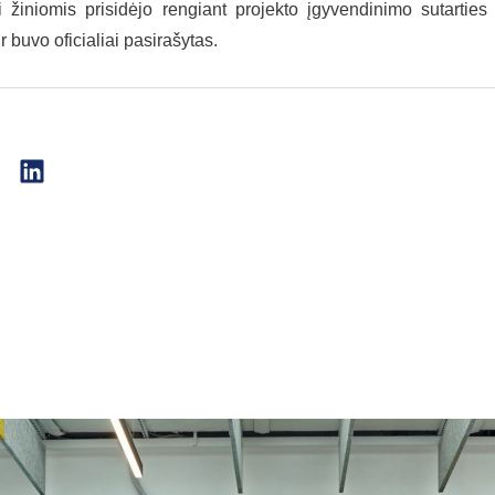
ei žiniomis prisidėjo rengiant projekto įgyvendinimo sutartie
ir buvo oficialiai pasirašytas.