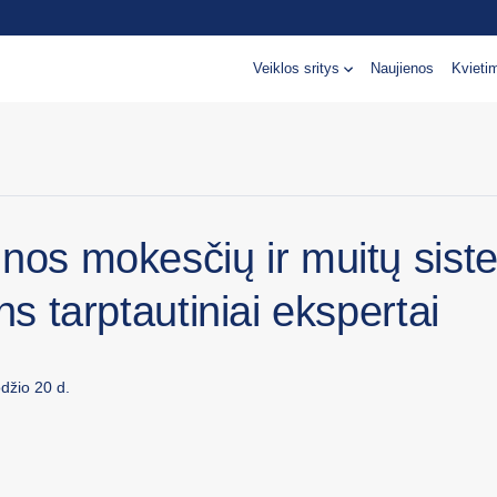
Veiklos sritys
Naujienos
Kvieti
inos mokesčių ir muitų sis
ins tarptautiniai ekspertai
džio 20 d.