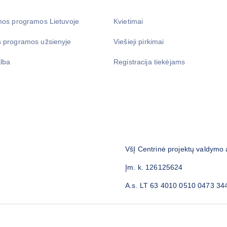
mos programos Lietuvoje
Kvietimai
 programos užsienyje
Viešieji pirkimai
lba
Registracija tiekėjams
VšĮ Centrinė projektų valdymo
Įm. k. 126125624
A.s. LT 63 4010 0510 0473 34