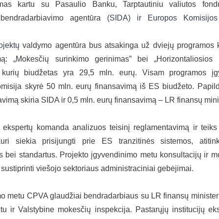
mas kartu su Pasaulio Banku, Tarptautiniu valiutos fon
bendradarbiavimo agentūra
(SIDA)
ir
Europos Komisijos
rojektų
valdymo agentūra bus atsakinga už dviejų programos
mą: „Mokesčių surinkimo gerinimas” bei „Horizontaliosios f
 kurių biudžetas yra 29,5 mln. eurų. Visam programos įg
misija skyrė 5
0
mln. eurų finansavimą iš ES biudžeto. Papil
avimą skiria SIDA ir 0,5 mln. eurų finansavimą – LR finansų mini
ų ekspertų komanda analizuos teisinį reglamentavimą ir teik
kuri siekia prisijungti prie ES tranzitinės sistemos, atiti
s bei standartus. Projekto įgyvendinimo metu konsultacijų ir
 sustiprinti viešojo sektoriaus administraciniai gebėjimai.
o metu CPVA glaudžiai bendradarbiaus su LR finansų ministeri
u ir Valstybine mokesčių inspekcija. Pastarųjų institucijų ek