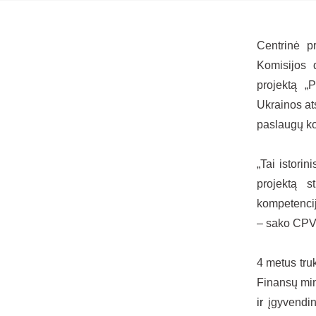
Centrinė p
Komisijos 
projektą „
Ukrainos at
paslaugų ko
„Tai istorin
projektą s
kompetencijų
– sako CPVA
4 metus truk
Finansų mini
ir
įgyvendin