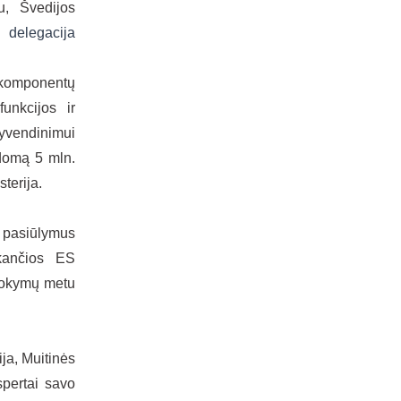
du,
Švedijos
 delegacija
 komponentų
unkcijos ir
yvendinimui
domą 5 mln.
sterija.
s pasiūlymus
nkančios ES
 mokymų metu
ja, Muitinės
spertai savo