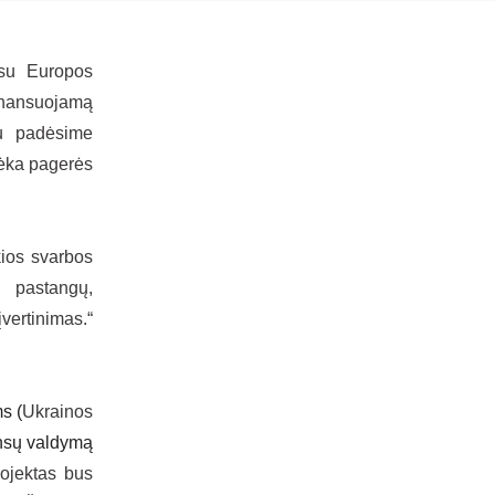
 su Europos
inansuojamą
tu padėsime
dėka pagerės
okios svarbos
ų pastangų,
įvertinimas.“
s (
Ukrainos
ansų valdymą
rojektas bus