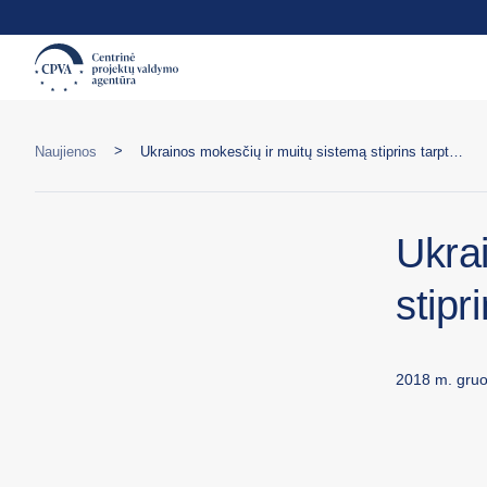
>
Naujienos
Ukrainos mokesčių ir muitų sistemą stiprins tarptautiniai ekspertai
Ukra
stipr
2018 m. gruo