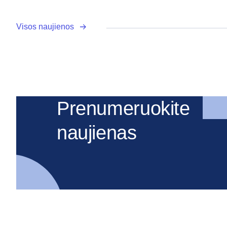
Visos naujienos
Prenumeruokite
naujienas