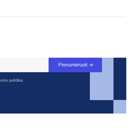
Prenumeruoti
umo politika