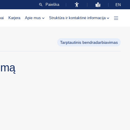
Paieška
EN
mai
Karjera
Apie mus
Struktūra ir kontaktinė informacija
Tarptautinis bendradarbiavimas
temą