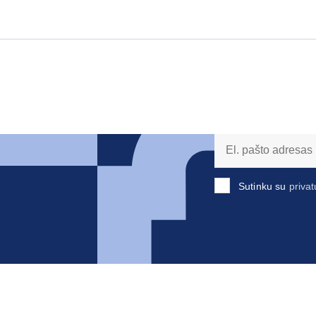
Sutinku su
privat