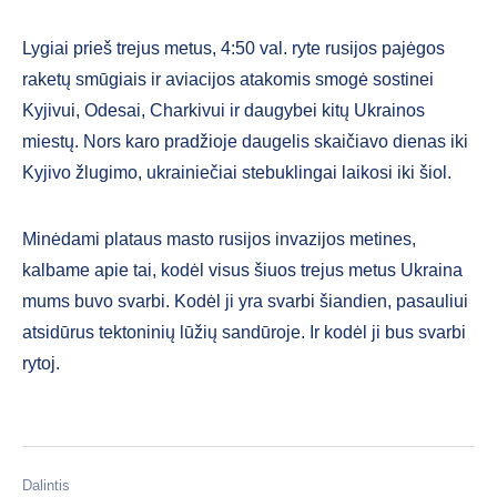
Lygiai prieš trejus metus, 4:50 val. ryte rusijos pajėgos
raketų smūgiais ir aviacijos atakomis smogė sostinei
Kyjivui, Odesai, Charkivui ir daugybei kitų Ukrainos
miestų. Nors karo pradžioje daugelis skaičiavo dienas iki
Kyjivo žlugimo, ukrainiečiai stebuklingai laikosi iki šiol.
Minėdami plataus masto rusijos invazijos metines,
kalbame apie tai, kodėl visus šiuos trejus metus Ukraina
mums buvo svarbi. Kodėl ji yra svarbi šiandien, pasauliui
atsidūrus tektoninių lūžių sandūroje. Ir kodėl ji bus svarbi
rytoj.
Dalintis