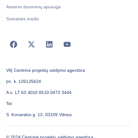
Asmens duomenų apsauga
Svetainės medis
VšĮ Centrinė projektų valdymo agentūra
Įm. k. 126125624
A.s. LT 63 4010 0510 0473 3444
Tel.
S. Konarskio g. 13, 03109 Vilnius
© 2024 Centrinė projektų valdymo agentūra