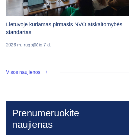
„C
vi
Lietuvoje kuriamas pirmasis NVO atskaitomybės
standartas
20
2026 m. rugpjūčio 7 d.
Visos naujienos
Prenumeruokite
naujienas