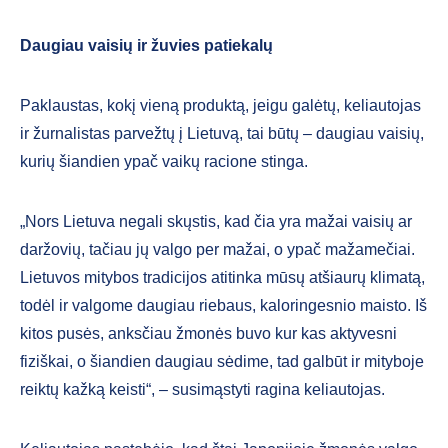
Daugiau vaisių ir žuvies patiekalų
Paklaustas, kokį vieną produktą, jeigu galėtų, keliautojas
ir žurnalistas parvežtų į Lietuvą, tai būtų – daugiau vaisių,
kurių šiandien ypač vaikų racione stinga.
„Nors Lietuva negali skųstis, kad čia yra mažai vaisių ar
daržovių, tačiau jų valgo per mažai, o ypač mažamečiai.
Lietuvos mitybos tradicijos atitinka mūsų atšiaurų klimatą,
todėl ir valgome daugiau riebaus, kaloringesnio maisto. Iš
kitos pusės, anksčiau žmonės buvo kur kas aktyvesni
fiziškai, o šiandien daugiau sėdime, tad galbūt ir mityboje
reiktų kažką keisti“, – susimąstyti ragina keliautojas.