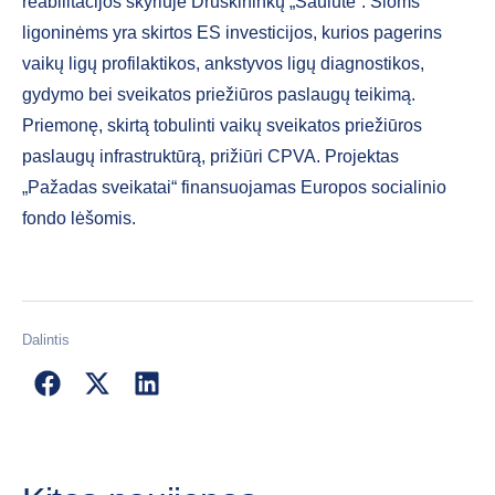
reabilitacijos skyriuje Druskininkų „Saulutė“. Šioms
ligoninėms yra skirtos ES investicijos, kurios pagerins
vaikų ligų profilaktikos, ankstyvos ligų diagnostikos,
gydymo bei sveikatos priežiūros paslaugų teikimą.
Priemonę, skirtą tobulinti vaikų sveikatos priežiūros
paslaugų infrastruktūrą, prižiūri CPVA. Projektas
„Pažadas sveikatai“ finansuojamas Europos socialinio
fondo lėšomis.
Dalintis