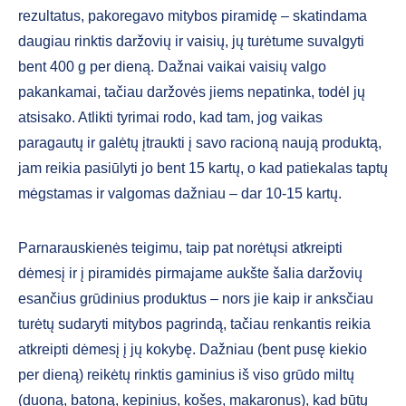
rezultatus, pakoregavo mitybos piramidę – skatindama
daugiau rinktis daržovių ir vaisių, jų turėtume suvalgyti
bent 400 g per dieną. Dažnai vaikai vaisių valgo
pakankamai, tačiau daržovės jiems nepatinka, todėl jų
atsisako. Atlikti tyrimai rodo, kad tam, jog vaikas
paragautų ir galėtų įtraukti į savo racioną naują produktą,
jam reikia pasiūlyti jo bent 15 kartų, o kad patiekalas taptų
mėgstamas ir valgomas dažniau – dar 10-15 kartų.
Parnarauskienės teigimu, taip pat norėtųsi atkreipti
dėmesį ir į piramidės pirmajame aukšte šalia daržovių
esančius grūdinius produktus – nors jie kaip ir anksčiau
turėtų sudaryti mitybos pagrindą, tačiau renkantis reikia
atkreipti dėmesį į jų kokybę. Dažniau (bent pusę kiekio
per dieną) reikėtų rinktis gaminius iš viso grūdo miltų
(duoną, batoną, kepinius, košes, makaronus), kad būtų