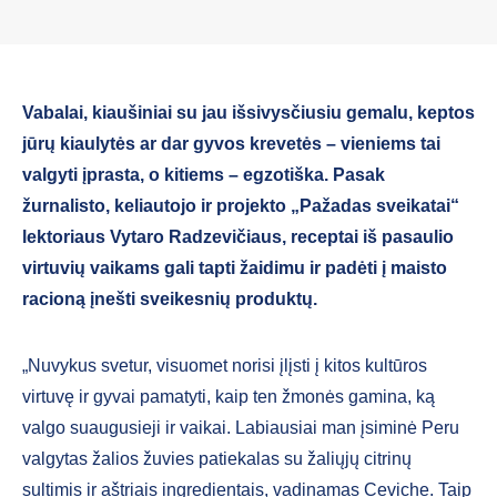
Vabalai, kiaušiniai su jau išsivysčiusiu gemalu, keptos
jūrų kiaulytės ar dar gyvos krevetės – vieniems tai
valgyti įprasta, o kitiems – egzotiška. Pasak
žurnalisto, keliautojo ir projekto „Pažadas sveikatai“
lektoriaus Vytaro Radzevičiaus, receptai iš pasaulio
virtuvių vaikams gali tapti žaidimu ir padėti į maisto
racioną įnešti sveikesnių produktų.
„Nuvykus svetur, visuomet norisi įlįsti į kitos kultūros
virtuvę ir gyvai pamatyti, kaip ten žmonės gamina, ką
valgo suaugusieji ir vaikai. Labiausiai man įsiminė Peru
valgytas žalios žuvies patiekalas su žaliųjų citrinų
sultimis ir aštriais ingredientais, vadinamas Ceviche. Taip