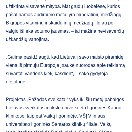
užtikrinta visavertė mityba. Mat grūdų luobelėse, kurios
pašalinamos apdirbimo metu, yra mineralinių medžiagų,
B grupės vitaminų ir skaidulinių medžiagų, ilgiau po
valgio išlieka sotumo jausmas, – tai mažina nevisaverčių
užkandžių vartojimą.
„Galima pasidžiaugti, kad Lietuva į savo maisto piramidę
viena iš pirmųjų Europoje įtraukė nuorodas apie reikiamą
suvartoti vandens kiekį kasdien“, – sako gydytoja
dietologė.
Projektas „Pažadas sveikatai“ vyks iki šių metų pabaigos
Lietuvos sveikatos mokslų universiteto ligoninės Kauno
klinikose, taip pat Vaikų ligoninėje, VŠĮ Vilniaus
universiteto ligoninės Santaros klinikų filiale, Vaikų