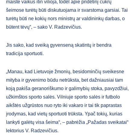
maiste vaikus itin vilioja, todėl apie pridėtinį cukrų
šeimose turėtų būti diskutuojama ir svarstoma garsiai. Tai
turėtų būti ne kokių nors ministrų ar valdininkų darbas, o
būtent tėvų“, – sako V. Radzevičius.
Jis sako, kad sveiką gyvenseną skatintų ir bendra
tradicija sportuoti.
„Manau, kad Lietuvoje žmonių, besidominčių sveikesne
mityba ir gyvenimo būdu netrūksta, bet dažniausiai tam
koją pakiša geranoriškumo ir galimybių stoka, pavyzdžiui,
užkimštos sporto salės. Vilniuje sporto salės ir futbolo
aikštės užgrūstos nuo ryto iki vakaro ir tai tik paprastas
įrodymas, kad vietų sportuoti trūksta. Ypač tokių, kurias
lankyti galėtų visa šeima“, – pabrėžia „Pažadas sveikatai“
lektorius V. Radzevičius.