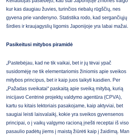
Keliautojas pastebėjo, kad štai Japonijoje žmonės valgo
kur kas daugiau žuvies, turinčios riebalų rūgščių, nes
gyvena prie vandenyno. Statistika rodo, kad sergančiųjų
širdies ir kraujagyslių ligomis Japonijoje yra labai mažai.
Pasikeitusi mitybos piramidė
„Pastebėjau, kad ne tik vaikai, bet ir jų tėvai ypač
susidomėję ne tik elementariomis žiniomis apie sveikos
mitybos principus, bet ir kaip juos taikyti kasdien. Per
„Pažadas sveikatai“ paskaitą apie sveiką mitybą, kurią
inicijavo Centrinė projektų valdymo agentūra (CPVA),
kartu su kitais lektoriais pasakojame, kaip aktyviai, bet
saugiai leisti laisvalaikį, kokie yra sveikos gyvensenos
principai, o į vaikų valgymo racioną įnešti receptai iš viso
pasaulio padėtų jiems į maistą žiūrėti kaip į žaidimą. Man