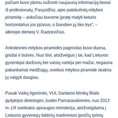
pačiam buvo įdomu sužinoti naujausią informaciją tiesiai
iš profesionalų. Pavyzdžiui, apie patobulintą mitybos
piramidę – anksčiau buvome įpratę matyti keturis
horizontalius jos pjūvius, o šiandien jų liko trys“, –
atkreipė dėmesį V. Radzevičius.
Ankstesnės mitybos piramidės pagrindas buvo duona,
grūdai ir bulvės. Nuo šiol, atsižvelgus į tai, kad Lietuvos
gyventojai daržovių bei vaisių vartoja per mažai, negauna
pakankamai medžiagų, sveikos mitybos piramidė skatina
jų valgyti daugiau.
Pasak Vaikų ligoninės, VUL Santaros klinikų filialo
gydytojos dietologės Justės Parnarauskienės, nuo 2013
m. LR sveikatos apsaugos ministerija, atsižvelgdama į
Lietuvos gyventojų faktinių maitinimosi įpročių tyrimų