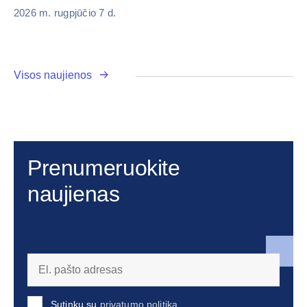
2026 m. rugpjūčio 7 d.
Visos naujienos
Prenumeruokite
naujienas
Sutinku su
privatumo politika