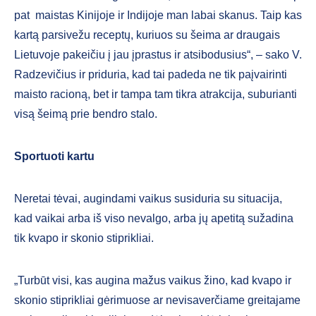
pat maistas Kinijoje ir Indijoje man labai skanus. Taip kas
kartą parsivežu receptų, kuriuos su šeima ar draugais
Lietuvoje pakeičiu į jau įprastus ir atsibodusius“, – sako V.
Radzevičius ir priduria, kad tai padeda ne tik paįvairinti
maisto racioną, bet ir tampa tam tikra atrakcija, suburianti
visą šeimą prie bendro stalo.
Sportuoti kartu
Neretai tėvai, augindami vaikus susiduria su situacija,
kad vaikai arba iš viso nevalgo, arba jų apetitą sužadina
tik kvapo ir skonio stiprikliai.
„Turbūt visi, kas augina mažus vaikus žino, kad kvapo ir
skonio stiprikliai gėrimuose ar nevisaverčiame greitajame