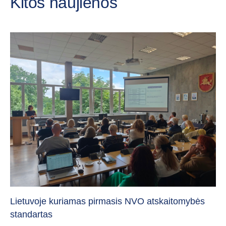
Kitos naujienos
„C
vi
Lietuvoje kuriamas pirmasis NVO atskaitomybės
standartas
20