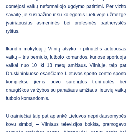
domėjosi vaikų neformaliojo ugdymo patirtimi. Per vizito
savaitę jie susipažino ir su kolegomis Lietuvoje užmezgė
įvairiapusius asmeninės bei profesinės partnerystės
ryšius.
Ikandin mokytojų į Vilnių atvyko ir pilnutėlis autobusas
vaikų – tris berniukų futbolo komandos, kuriose sportuoja
vaikai nuo 10 iki 13 metų amžiaus. Vilniuje, taip pat
Druskininkuose esančiame Lietuvos sporto centro sporto
komplekse jiems buvo surengtos treniruotės bei
draugiškos varžybos su panašaus amžiaus lietuvių vaikų
futbolo komandomis.
Ukrainiečiai taip pat aplankė Lietuvos nepriklausomybės
kovų simbolį – Vilniaus televizijos bokštą, pramogavo