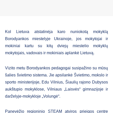
Kol Lietuva atstatinėja karo nuniokotą mokyklą
Borodyankos miestelyje Ukrainoje, jos mokytojai ir
mokiniai kartu su kitų dviejų miestelio mokyklų
mokytojais, vadovais ir mokiniais aplankė Lietuvą.
Vizito metu Borodyankos pedagogai susipažino su mūsų
šalies švietimo sistema. Jie apsilankė Švietimo, mokslo ir
sporto ministerijoje, Edu Vilnius, Šiaulių rajono Dubysos
aukštupio mokyklose, Vilniaus „Laisvės“ gimnazijoje ir
darželyje-mokykloje „Volungė“.
Panevėžio regioninio STEAM atviros prieigos centre