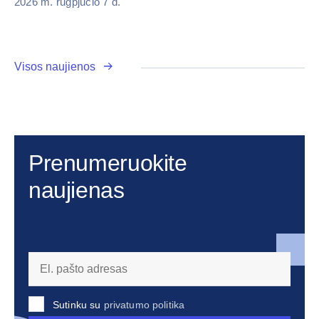
2026 m. rugpjūčio 7 d.
Visos naujienos
Prenumeruokite
naujienas
Sutinku su
privatumo politika