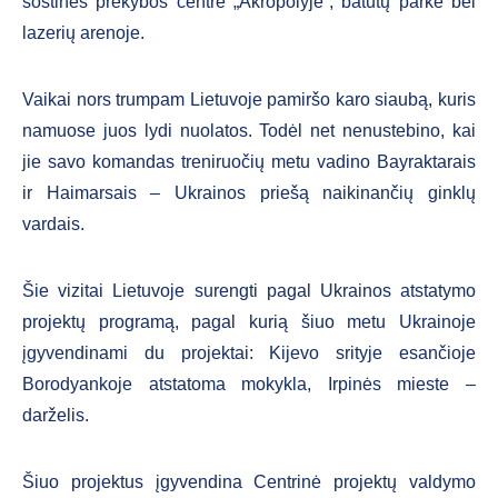
sostinės prekybos centre „Akropolyje“, batutų parke bei
lazerių arenoje.
Vaikai nors trumpam Lietuvoje pamiršo karo siaubą, kuris
namuose juos lydi nuolatos. Todėl net nenustebino, kai
jie savo komandas treniruočių metu vadino Bayraktarais
ir Haimarsais – Ukrainos priešą naikinančių ginklų
vardais.
Šie vizitai Lietuvoje surengti pagal Ukrainos atstatymo
projektų programą, pagal kurią šiuo metu Ukrainoje
įgyvendinami du projektai: Kijevo srityje esančioje
Borodyankoje atstatoma mokykla, Irpinės mieste –
darželis.
Šiuo projektus įgyvendina Centrinė projektų valdymo