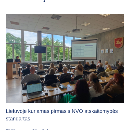
„C
vi
Lietuvoje kuriamas pirmasis NVO atskaitomybės
standartas
20