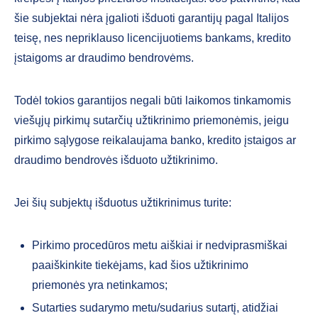
šie subjektai nėra įgalioti išduoti garantijų pagal Italijos
teisę, nes nepriklauso licencijuotiems bankams, kredito
įstaigoms ar draudimo bendrovėms.
Todėl tokios garantijos negali būti laikomos tinkamomis
viešųjų pirkimų sutarčių užtikrinimo priemonėmis, jeigu
pirkimo sąlygose reikalaujama banko, kredito įstaigos ar
draudimo bendrovės išduoto užtikrinimo.
Jei šių subjektų išduotus užtikrinimus turite:
Pirkimo procedūros metu aiškiai ir nedviprasmiškai
paaiškinkite tiekėjams, kad šios užtikrinimo
priemonės yra netinkamos;
Sutarties sudarymo metu/sudarius sutartį, atidžiai