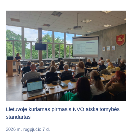
„C
vi
Lietuvoje kuriamas pirmasis NVO atskaitomybės
standartas
20
2026 m. rugpjūčio 7 d.