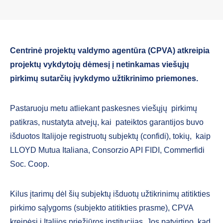
Centrinė projektų valdymo agentūra (CPVA) atkreipia
projektų vykdytojų dėmesį į netinkamas viešųjų
pirkimų sutarčių įvykdymo užtikrinimo priemones.
Pastaruoju metu atliekant paskesnes viešųjų pirkimų
patikras, nustatyta atvejų, kai pateiktos garantijos buvo
išduotos Italijoje registruotų subjektų (confidi), tokių, kaip
LLOYD Mutua Italiana, Consorzio API FIDI, Commerfidi
Soc. Coop.
Kilus įtarimų dėl šių subjektų išduotų užtikrinimų atitikties
pirkimo sąlygoms (subjekto atitikties prasme), CPVA
kreipėsi į Italijos priežiūros institucijas. Jos patvirtino, kad