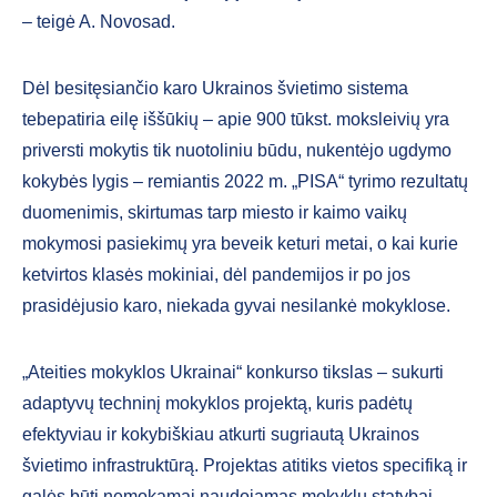
– teigė A. Novosad.
Dėl besitęsiančio karo Ukrainos švietimo sistema
tebepatiria eilę iššūkių – apie 900 tūkst. moksleivių yra
priversti mokytis tik nuotoliniu būdu, nukentėjo ugdymo
kokybės lygis – remiantis 2022 m. „PISA“ tyrimo rezultatų
duomenimis, skirtumas tarp miesto ir kaimo vaikų
mokymosi pasiekimų yra beveik keturi metai, o kai kurie
ketvirtos klasės mokiniai, dėl pandemijos ir po jos
prasidėjusio karo, niekada gyvai nesilankė mokyklose.
„Ateities mokyklos Ukrainai“ konkurso tikslas – sukurti
adaptyvų techninį mokyklos projektą, kuris padėtų
efektyviau ir kokybiškiau atkurti sugriautą Ukrainos
švietimo infrastruktūrą. Projektas atitiks vietos specifiką ir
galės būti nemokamai naudojamas mokyklų statybai