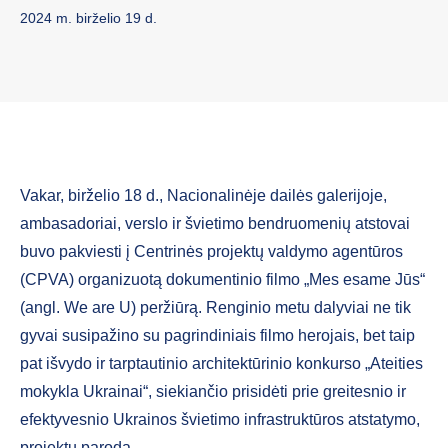
2024 m. birželio 19 d.
Vakar, birželio 18 d., Nacionalinėje dailės galerijoje,
ambasadoriai, verslo ir švietimo bendruomenių atstovai
buvo pakviesti į Centrinės projektų valdymo agentūros
(CPVA) organizuotą dokumentinio filmo „Mes esame Jūs“
(angl. We are U) peržiūrą. Renginio metu dalyviai ne tik
gyvai susipažino su pagrindiniais filmo herojais, bet taip
pat išvydo ir tarptautinio architektūrinio konkurso „Ateities
mokykla Ukrainai“, siekiančio prisidėti prie greitesnio ir
efektyvesnio Ukrainos švietimo infrastruktūros atstatymo,
projektų parodą.