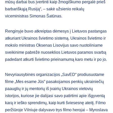
mūsų darbai bus įvertinti kaip žmogiškumo pergalė prieš
barbariškąją Rusiją“, – sakė užsienio reikalų
viceministras Simonas Šatūnas.
Renginyje buvo atkreiptas dėmesys į Lietuvos pastangas
atkuriant Ukrainos švietimo sistemą. Ukrainos švietimo ir
mokslo ministras Oksenas Lisovijus savo nuotoliniame
sveikinime pabrėžė nuoseklios Lietuvos paramos svarbą
padedant atkurti švietimo prieinamumą karo metu ir po jo.
Nevyriausybinės organizacijos „SavED“ prodiusuotame
filme „Mes esame Jūs“ pasakojamos penkių ukrainiečių
paauglių ir jų mentorių iš įvairių Ukrainos vietovių
istorijos, kuriose jie dalijasi savo patirtimi apie išgyventą
karą ir ieško sprendimų, kaip kurti šviesesnę ateitį. Filmo
peržiūroje Vilniuje dalyvavo trys filmo herojai – Myroslava