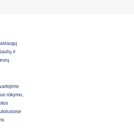
paslaugų
aulių ir
 eurų
vartojimo
 nuo rūkymo,
itos
utolusiose
ms