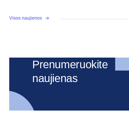
Visos naujienos
Prenumeruokite
naujienas