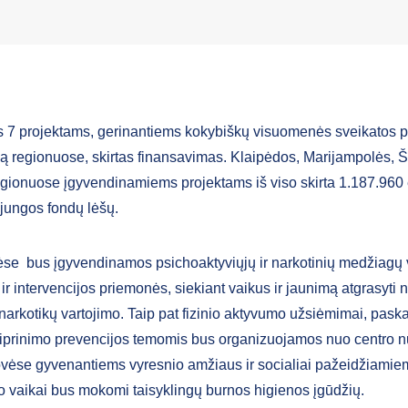
 7 projektams, gerinantiems kokybiškų visuomenės sveikatos 
 regionuose, skirtas finansavimas. Klaipėdos, Marijampolės, Ši
gionuose įgyvendinamiems projektams iš viso skirta 1.187.960
jungos fondų lėšų.
se bus įgyvendinamos psichoaktyviųjų ir narkotinių medžiagų 
ir intervencijos priemonės, siekiant vaikus ir jaunimą atgrasyti
 narkotikų vartojimo. Taip pat fizinio aktyvumo užsiėmimai, paska
tiprinimo prevencijos temomis bus organizuojamos nuo centro n
vėse gyvenantiems vyresnio amžiaus ir socialiai pažeidžiamie
o vaikai bus mokomi taisyklingų burnos higienos įgūdžių.