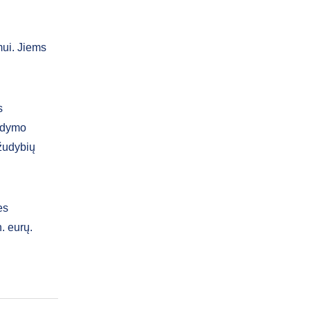
ui. Jiems
s
gdymo
ižudybių
es
. eurų.