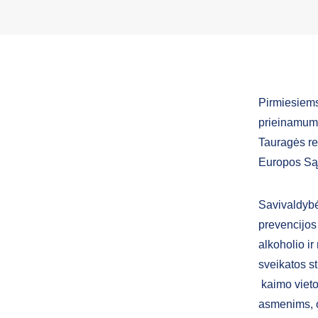
Pirmiesiems
prieinamumą
Tauragės re
Europos Są
Savivaldybė
prevencijos 
alkoholio ir
sveikatos s
kaimo vieto
asmenims, 