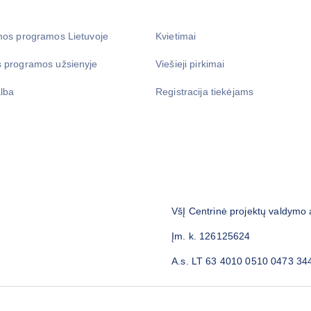
mos programos Lietuvoje
Kvietimai
 programos užsienyje
Viešieji pirkimai
lba
Registracija tiekėjams
VšĮ Centrinė projektų valdymo
Įm. k. 126125624
A.s. LT 63 4010 0510 0473 34