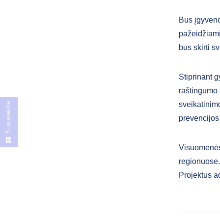
Bus įgyvend
pažeidžiami
bus skirti s
Stiprinant 
raštingumo
sveikatinim
Susisiekite
prevencij
Visuomenės 
regionuose.
Projektus a