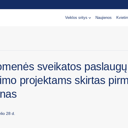
Veiklos sritys
Naujienos
Kvieti
omenės sveikatos paslaugų
imo projektams skirtas pir
onas
lio 28 d.