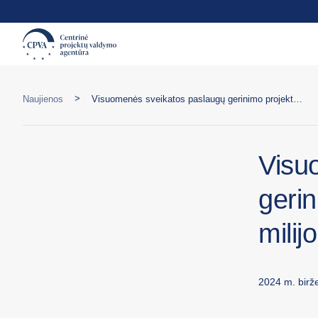
>
Naujienos
Visuomenės sveikatos paslaugų gerinimo projektams skirtas pirmasis milijonas
Visu
gerin
milij
2024 m. birže