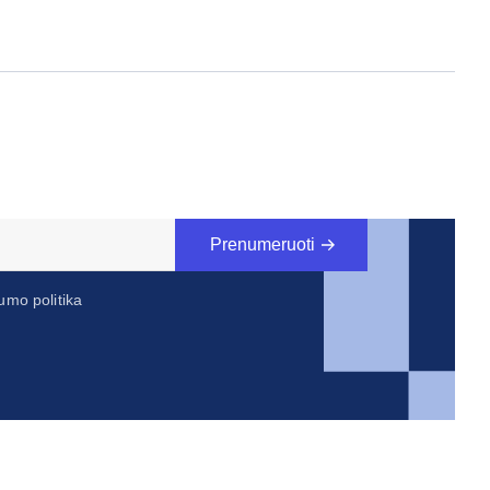
Prenumeruoti
umo politika