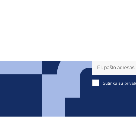
Sutinku su
privat