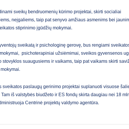
inami sveikų bendruomenių kūrimo projektai, skirti socialiai
ems, neįgaliems, taip pat senyvo amžiaus asmenims bei jaunim
veikatos stiprinimo įgūdžių mokymai.
gyventojų sveikatą ir psichologinę gerovę, bus rengiami sveikato
 mokymai, psichoterapiniai užsiėmimai, sveikos gyvensenos u
o stovyklos suaugusiems ir vaikams, taip pat vaikams skirti sav
os mokymai.
sveikatos paslaugų gerinimo projektai suplanuoti visuose šali
 Tam iš valstybės biudžeto ir ES fondų skirta daugiau nei 18 mln
dministruoja Centrinė projektų valdymo agentūra.