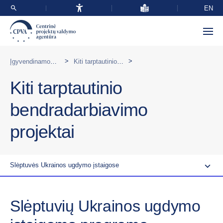
EN
>
>
Įgyvendinamos programos užsienyje
Kiti tarptautinio bendradarbiavimo projektai
Kiti tarptautinio
bendradarbiavimo
projektai
Slėptuvės Ukrainos ugdymo įstaigose
Slėptuvių Ukrainos ugdymo