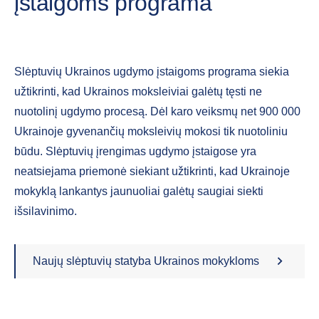
įstaigoms programa
Slėptuvių Ukrainos ugdymo įstaigoms programa siekia
užtikrinti, kad Ukrainos moksleiviai galėtų tęsti ne
nuotolinį ugdymo procesą. Dėl karo veiksmų net 900 000
Ukrainoje gyvenančių moksleivių mokosi tik nuotoliniu
būdu. Slėptuvių įrengimas ugdymo įstaigose yra
neatsiejama priemonė siekiant užtikrinti, kad Ukrainoje
mokyklą lankantys jaunuoliai galėtų saugiai siekti
išsilavinimo.
Naujų slėptuvių statyba Ukrainos mokykloms