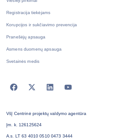
Viešieji pirkimai
Registracija tiekėjams
Korupcijos ir sukčiavimo prevencija
Pranešėjų apsauga
Asmens duomenų apsauga
Svetainės medis
VšĮ Centrinė projektų valdymo agentūra
Įm. k. 126125624
A.s. LT 63 4010 0510 0473 3444