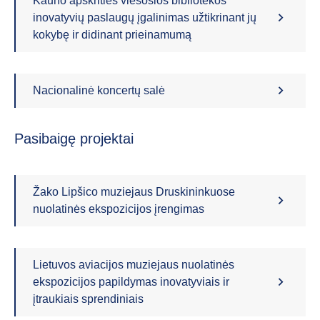
Kauno apskrities viešosios bibliotekos
inovatyvių paslaugų įgalinimas užtikrinant jų
kokybę ir didinant prieinamumą
Nacionalinė koncertų salė
Pasibaigę projektai
Žako Lipšico muziejaus Druskininkuose
nuolatinės ekspozicijos įrengimas
Lietuvos aviacijos muziejaus nuolatinės
ekspozicijos papildymas inovatyviais ir
įtraukiais sprendiniais