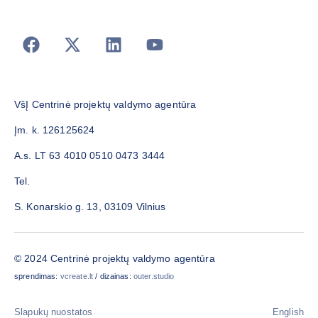
VšĮ Centrinė projektų valdymo agentūra
Įm. k. 126125624
A.s. LT 63 4010 0510 0473 3444
Tel.
S. Konarskio g. 13, 03109 Vilnius
© 2024 Centrinė projektų valdymo agentūra
sprendimas:
vcreate.lt
/ dizainas:
outer.studio
Slapukų nuostatos
English