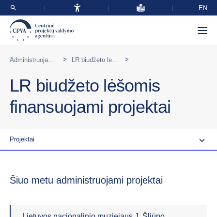
EN
>
>
Administruojamos programos Lietuvoje
LR biudžeto lėšomis finansuojami projektai
LR biudžeto lėšomis
finansuojami projektai
Projektai
Šiuo metu administruojami projektai
Lietuvos nacionalinio muziejaus J. Šliūpo