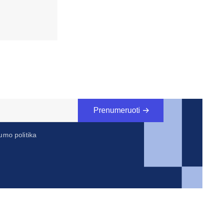
Prenumeruoti
umo politika