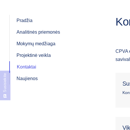
Kon
Pradžia
Analitinės priemonės
Mokymų medžiaga
CPVA ek
Projektinė veikla
savival
Kontaktai
Susisiekite
Naujienos
Su
Kon
Vik