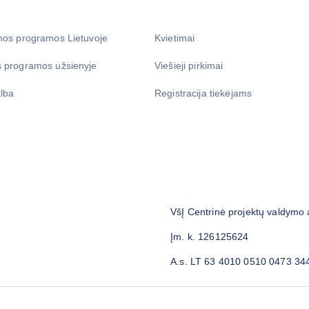
mos programos Lietuvoje
Kvietimai
 programos užsienyje
Viešieji pirkimai
lba
Registracija tiekėjams
VšĮ Centrinė projektų valdymo
Įm. k. 126125624
A.s. LT 63 4010 0510 0473 34