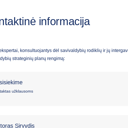
taktinė informacija
spertai, konsultuojantys dėl savivaldybių rodiklių ir jų intergav
dybių strateginių planų rengimą:
sisiekime
taktas užklausoms
toras Sirvydis