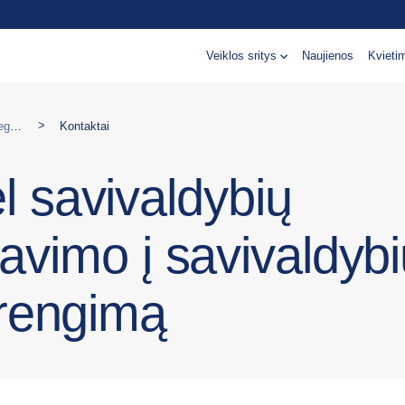
Veiklos sritys
Naujienos
Kvieti
>
Konsultavimas dėl savivaldybių rodiklių ir jų integravimo į savivaldybių strateginių planų rengimą
Kontaktai
l savivaldybių
gravimo į savivaldyb
 rengimą