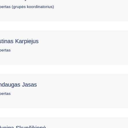
pertas (grupės koordinatorius)
stinas Karpiejus
pertas
ndaugas Jasas
pertas
lveiga Skunčikienė