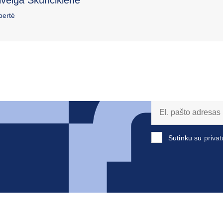
pertė
Sutinku su
privat