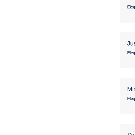
Eks
Ju
Eks
Mi
Eks
So