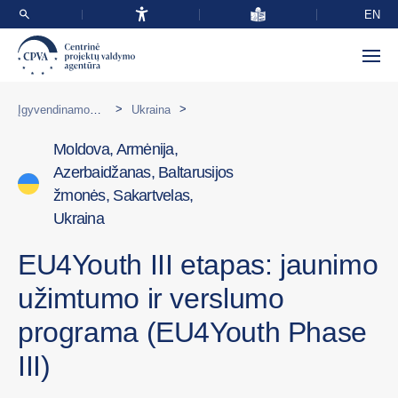
EN
>
>
Įgyvendinamos programos užsienyje
Ukraina
Moldova, Armėnija,
Azerbaidžanas, Baltarusijos
žmonės, Sakartvelas,
Ukraina
EU4Youth III etapas: jaunimo
užimtumo ir verslumo
programa (EU4Youth Phase
III)