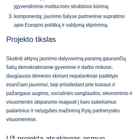
įgyvendinimo institucinės struktūros kūrimą
komponentą: jaunimo šalyse partnerėse supratimo
apie Europos politiką ir valdymą stiprinimą.
Projekto tikslas
Skatinti aktyvų jaunimo dalyvavimą paramą gaunančių
šalių demokratiniame gyvenime ir darbo rinkose,
daugiausia dėmesio skiriant nepalankioje padėtyje
esančiam jaunimui, taip prisidedant prie tvaraus ir
pažangaus augimo, socialinės sanglaudos, ekonominio ir
visuomenės atsparumo reaguoti į karo sukeliamus
padarinius ir nelygybės mažinimą Rytų partnerystės
visuomenėse.
Už projektą atsakingas asmuo