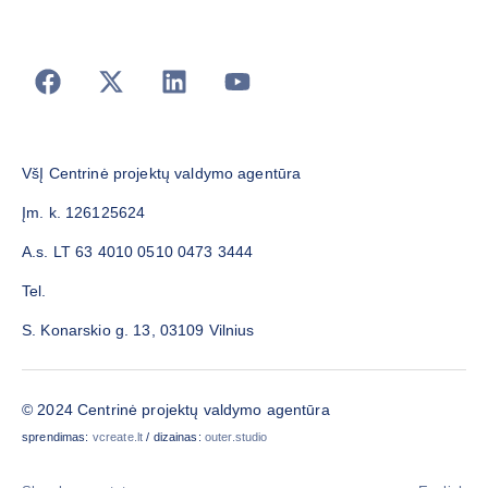
VšĮ Centrinė projektų valdymo agentūra
Įm. k. 126125624
A.s. LT 63 4010 0510 0473 3444
Tel.
S. Konarskio g. 13, 03109 Vilnius
© 2024 Centrinė projektų valdymo agentūra
sprendimas:
vcreate.lt
/ dizainas:
outer.studio