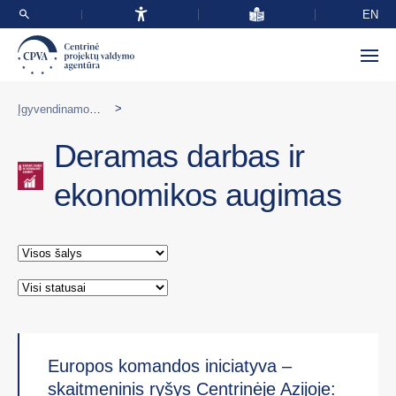
EN
>
Įgyvendinamos programos užsienyje
Deramas darbas ir
ekonomikos augimas
Europos komandos iniciatyva –
skaitmeninis ryšys Centrinėje Azijoje: