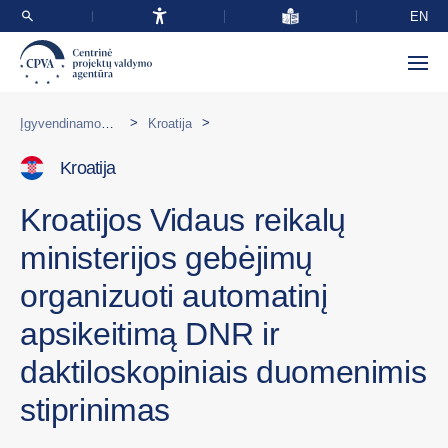
EN
>
>
Įgyvendinamos programos užsienyje
Kroatija
Kroatija
Kroatijos Vidaus reikalų
ministerijos gebėjimų
organizuoti automatinį
apsikeitimą DNR ir
daktiloskopiniais duomenimis
stiprinimas