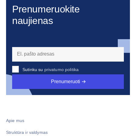
Prenumeruokite
naujienas
Sutinku su
privatumo politika
Prenumeruoti
Apie mus
Struktūra ir valdymas