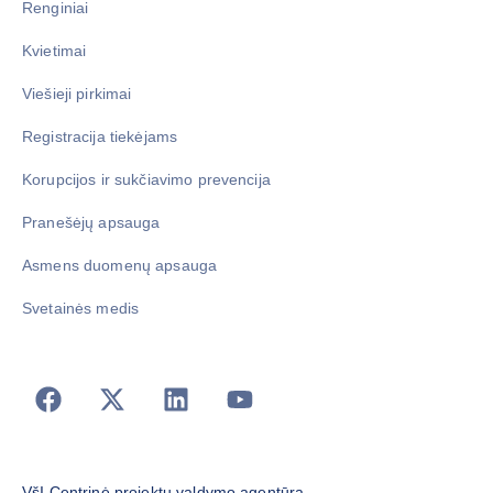
Renginiai
Kvietimai
Viešieji pirkimai
Registracija tiekėjams
Korupcijos ir sukčiavimo prevencija
Pranešėjų apsauga
Asmens duomenų apsauga
Svetainės medis
VšĮ Centrinė projektų valdymo agentūra