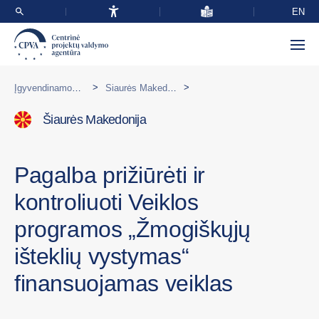
EN
>
>
Įgyvendinamos programos užsienyje
Šiaurės Makedonija
Šiaurės Makedonija
Pagalba prižiūrėti ir
kontroliuoti Veiklos
programos „Žmogiškųjų
išteklių vystymas“
finansuojamas veiklas