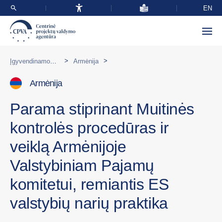
EN
>
>
Įgyvendinamos programos užsienyje
Armėnija
Armėnija
Parama stiprinant Muitinės
kontrolės procedūras ir
veiklą Armėnijoje
Valstybiniam Pajamų
komitetui, remiantis ES
valstybių narių praktika