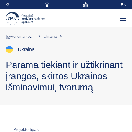
EN
>
>
Įgyvendinamos programos užsienyje
Ukraina
Ukraina
Parama tiekiant ir užtikrinant
įrangos, skirtos Ukrainos
išminavimui, tvarumą
Projekto tipas