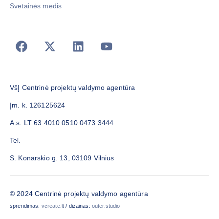
Svetainės medis
VšĮ Centrinė projektų valdymo agentūra
Įm. k. 126125624
A.s. LT 63 4010 0510 0473 3444
Tel.
S. Konarskio g. 13, 03109 Vilnius
© 2024 Centrinė projektų valdymo agentūra
sprendimas:
vcreate.lt
/ dizainas:
outer.studio