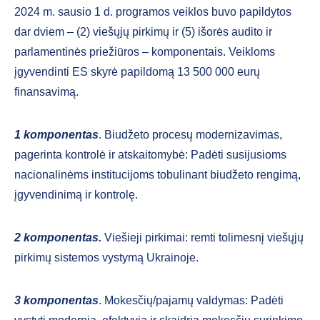
2024 m. sausio 1 d. programos veiklos buvo papildytos
dar dviem – (2) viešųjų pirkimų ir (5) išorės audito ir
parlamentinės priežiūros – komponentais. Veikloms
įgyvendinti ES skyrė papildomą 13 500 000 eurų
finansavimą.
1 komponentas
. Biudžeto procesų modernizavimas,
pagerinta kontrolė ir atskaitomybė: Padėti susijusioms
nacionalinėms institucijoms tobulinant biudžeto rengimą,
įgyvendinimą ir kontrolę.
2 komponentas.
Viešieji pirkimai: remti tolimesnį viešųjų
pirkimų sistemos vystymą Ukrainoje.
3 komponentas
. Mokesčių/pajamų valdymas: Padėti