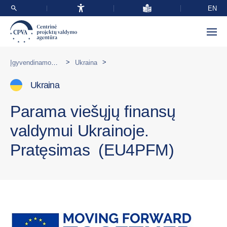
EN
>
>
Įgyvendinamos programos užsienyje
Ukraina
Ukraina
Parama viešųjų finansų
valdymui Ukrainoje.
Pratęsimas (EU4PFM)