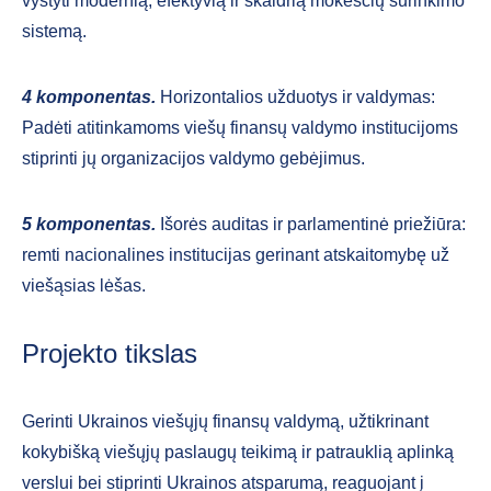
vystyti modernią, efektyvią ir skaidrią mokesčių surinkimo
sistemą.
4 komponentas.
Horizontalios užduotys ir valdymas:
Padėti atitinkamoms viešų finansų valdymo institucijoms
stiprinti jų organizacijos valdymo gebėjimus.
5 komponentas.
Išorės auditas ir parlamentinė priežiūra:
remti nacionalines institucijas gerinant atskaitomybę už
viešąsias lėšas.
Projekto tikslas
Gerinti Ukrainos viešųjų finansų valdymą, užtikrinant
kokybišką viešųjų paslaugų teikimą ir patrauklią aplinką
verslui bei stiprinti Ukrainos atsparumą, reaguojant į