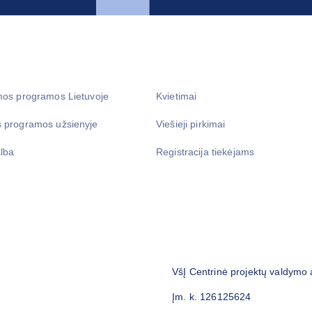
mos programos Lietuvoje
Kvietimai
 programos užsienyje
Viešieji pirkimai
lba
Registracija tiekėjams
VšĮ Centrinė projektų valdymo
Įm. k. 126125624