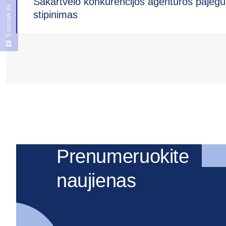
Sakartvelo konkurencijos agentūros pajėg
Susisiekite
stipinimas
Prenumeruokite
naujienas