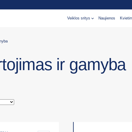
Veiklos sritys
Naujienos
Kvieti
amyba
rtojimas ir gamyba