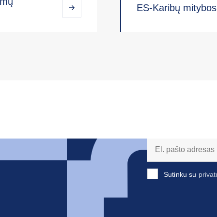
umų
ES-Karibų mitybo
Sutinku su
privat