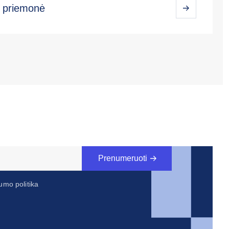
s priemonė
Prenumeruoti
umo politika