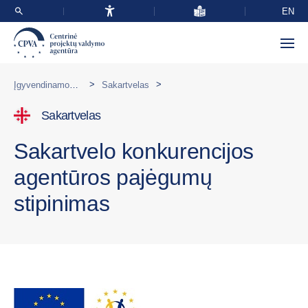
EN
>
>
Įgyvendinamos programos užsienyje
Sakartvelas
Sakartvelas
Sakartvelo konkurencijos
agentūros pajėgumų
stipinimas